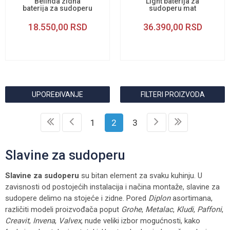
Belinda zidna
Light baterija za
baterija za sudoperu
sudoperu mat
18.550,00
RSD
36.390,00
RSD
UPOREĐIVANJE
FILTERI PROIZVODA
1
2
3
Slavine za sudoperu
Slavine za sudoperu
su bitan element za svaku kuhinju. U
zavisnosti od postojećih instalacija i načina montaže, slavine za
sudopere delimo na stojeće i zidne. Pored
Diplon
asortimana,
različiti modeli proizvođača poput
Grohe
,
Metalac
,
Kludi
,
Paffoni
,
Creavit
,
Invena
,
Valvex
, nude veliki izbor mogućnosti, kako