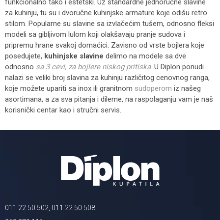
funkcionalno tako i estetski. Uz standardne jednoručne slavine
za kuhinju, tu su i dvoručne kuhinjske armature koje odišu retro
stilom. Popularne su slavine sa izvlačećim tušem, odnosno fleksi
modeli sa gibljivom lulom koji olakšavaju pranje sudova i
pripremu hrane svakoj domaćici. Zavisno od vrste bojlera koje
posedujete,
kuhinjske slavine
delimo na modele sa dve
odnosno
sa 3 cevi, za bojlere niskog pritiska
. U Diplon ponudi
nalazi se veliki broj slavina za kuhinju različitog cenovnog ranga,
koje možete upariti sa inox ili granitnom
sudoperom
iz našeg
asortimana, a za sva pitanja i dileme, na raspolaganju vam je naš
korisnički centar kao i stručni servis.
011 22 50 502, 011 22 50 508