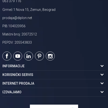
063 379 116
Grmeč 1 Nova 15, Zemun, Beograd
prodaja@diplon.net
PIB:104020956
Matični broj: 20072512
PEPDV: 205543833
INFORMACIJE
O nama
KORISNIČKI SERVIS
Podaci o trgovcu
Uslovi korišćenja
INTERNET PRODAJA
Brendovi u ponudi
Politika privatnosti
Kako kupiti
IZDVAJAMO
Karijera | postani deo tima
Kontakt i radno vreme
Načini plaćanja
Tuš kabine
Najčešća pitanja
Isporuka na adresu
Pločice za kupatilo