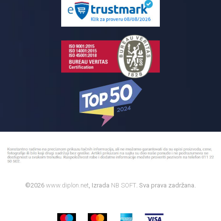
Reklamacije
Kupatilski nameštaj
Bojleri
©2026
www.diplon.net
, Izrada
NB SOFT
. Sva prava zadržana.