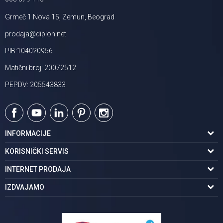
Grmeč 1 Nova 15, Zemun, Beograd
prodaja@diplon.net
PIB:104020956
Matični broj: 20072512
PEPDV: 205543833
INFORMACIJE
O nama
KORISNIČKI SERVIS
Podaci o trgovcu
Uslovi korišćenja
INTERNET PRODAJA
Brendovi u ponudi
Politika privatnosti
Kako kupiti
IZDVAJAMO
Karijera | postani deo tima
Kontakt i radno vreme
Načini plaćanja
Tuš kabine
Najčešća pitanja
Isporuka na adresu
Pločice za kupatilo