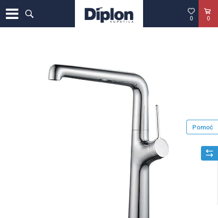
0
0
Pomoć