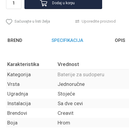
Dodaj u korpu
Sačuvajte u listi želja
Uporedite proizvod
BREND
SPECIFIKACIJA
OPIS
Karakteristika
Vrednost
Kategorija
Baterije za sudoperu
Vrsta
Jednoručne
Ugradnja
Stojeće
Instalacija
Sa dve cevi
Brendovi
Creavit
Boja
Hrom