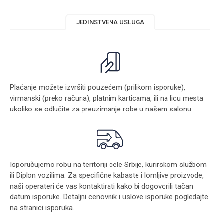
JEDINSTVENA USLUGA
Plaćanje možete izvršiti pouzećem (prilikom isporuke),
virmanski (preko računa), platnim karticama, ili na licu mesta
ukoliko se odlučite za preuzimanje robe u našem salonu.
Isporučujemo robu na teritoriji cele Srbije, kurirskom službom
ili Diplon vozilima. Za specifične kabaste i lomljive proizvode,
naši operateri će vas kontaktirati kako bi dogovorili tačan
datum isporuke. Detaljni cenovnik i uslove isporuke pogledajte
na stranici
isporuka
.