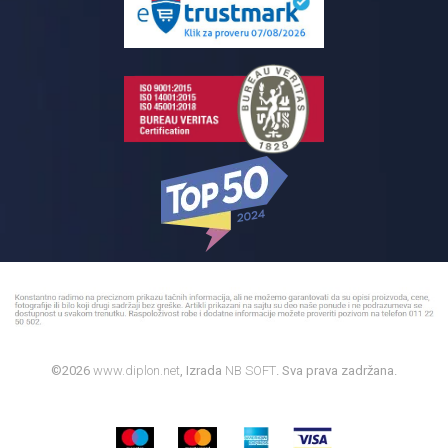
Reklamacije
Kupatilski nameštaj
Bojleri
©2026
www.diplon.net
, Izrada
NB SOFT
. Sva prava zadržana.