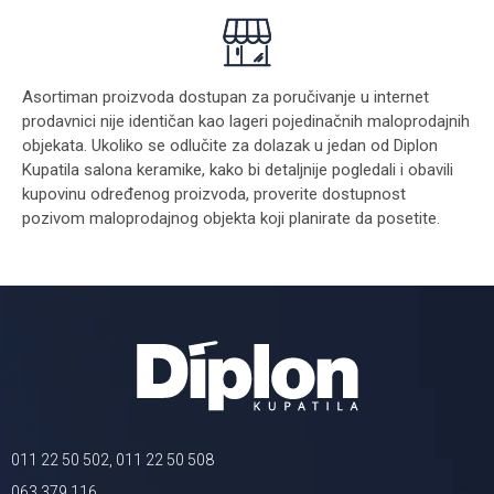
Asortiman proizvoda dostupan za poručivanje u internet
prodavnici nije identičan kao lageri pojedinačnih maloprodajnih
objekata. Ukoliko se odlučite za dolazak u jedan od Diplon
Kupatila salona keramike, kako bi detaljnije pogledali i obavili
kupovinu određenog proizvoda, proverite dostupnost
pozivom maloprodajnog objekta koji planirate da posetite.
011 22 50 502, 011 22 50 508
063 379 116