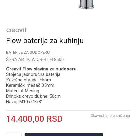
Flow baterija za kuhinju
BATERIJE ZA SUDOPERU
ŠIFRA ARTIKLA:
CR-BT.FL8500
Creavit Flow slavina za sudoperu
Stojeća jednoručna baterija
Završna оbrada: Hrom
Keramički mešač 35mm
Materijal: Mesing
Brinoks crevo dužine: 50cm
Navoj: M10 i G3/8"
Obavesti me o sniženju
14.400,00
RSD