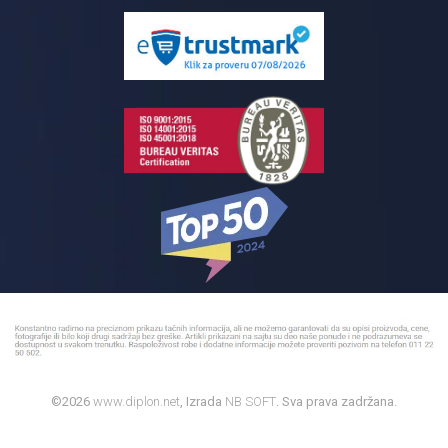
Isporuka na adresu
Pločice za kupatilo
Reklamacije
Kupatilski nameštaj
Bojleri
©2026
www.diplon.net
, Izrada
NB SOFT
. Sva prava zadržana.