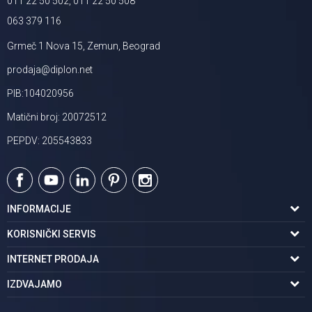
011 22 50 502, 011 22 50 508
063 379 116
Grmeč 1 Nova 15, Zemun, Beograd
prodaja@diplon.net
PIB:104020956
Matični broj: 20072512
PEPDV: 205543833
INFORMACIJE
O nama
KORISNIČKI SERVIS
Podaci o trgovcu
Uslovi korišćenja
INTERNET PRODAJA
Brendovi u ponudi
Politika privatnosti
Kako kupiti
IZDVAJAMO
Karijera | postani deo tima
Kontakt i radno vreme
Načini plaćanja
Tuš kabine
Najčešća pitanja