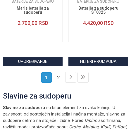
BATERIJE ZA SUDOPERU
BATERIJE ZA SUDOPERU
Maris baterija za
Baterija za sudoperu
sudoperu
ST0325
2.700,00
RSD
4.420,00
RSD
UPOREĐIVANJE
FILTERI PROIZVODA
1
2
Slavine za sudoperu
Slavine za sudoperu
su bitan element za svaku kuhinju. U
zavisnosti od postojećih instalacija i načina montaže, slavine za
sudopere delimo na stojeće i zidne. Pored
Diplon
asortimana,
različiti modeli proizvođača poput
Grohe
,
Metalac
,
Kludi
,
Paffoni
,