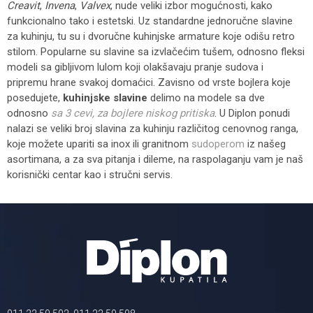
Creavit
,
Invena
,
Valvex
, nude veliki izbor mogućnosti, kako
funkcionalno tako i estetski. Uz standardne jednoručne slavine
za kuhinju, tu su i dvoručne kuhinjske armature koje odišu retro
stilom. Popularne su slavine sa izvlačećim tušem, odnosno fleksi
modeli sa gibljivom lulom koji olakšavaju pranje sudova i
pripremu hrane svakoj domaćici. Zavisno od vrste bojlera koje
posedujete,
kuhinjske slavine
delimo na modele sa dve
odnosno
sa 3 cevi, za bojlere niskog pritiska
. U Diplon ponudi
nalazi se veliki broj slavina za kuhinju različitog cenovnog ranga,
koje možete upariti sa inox ili granitnom
sudoperom
iz našeg
asortimana, a za sva pitanja i dileme, na raspolaganju vam je naš
korisnički centar kao i stručni servis.