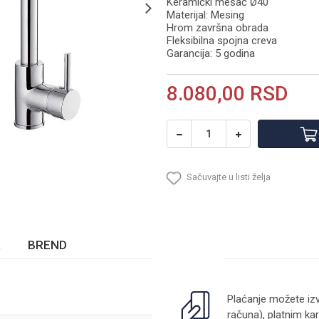
Keramički mešač Ø40
Materijal: Mesing
Hrom završna obrada
Fleksibilna spojna creva
Garancija: 5 godina
8.080,00
RSD
Sačuvajte u listi želja
BREND
Plaćanje možete izv
računa), platnim kar