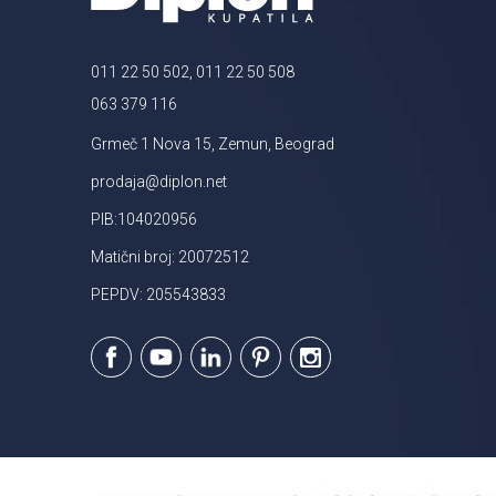
011 22 50 502, 011 22 50 508
063 379 116
Grmeč 1 Nova 15, Zemun, Beograd
prodaja@diplon.net
PIB:104020956
Matični broj: 20072512
PEPDV: 205543833