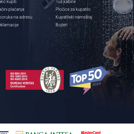
ko kupiti
Tuš kabine
čini plaćanja
Pločice za kupatilo
poruka na adresu
Kupatilski nameštaj
klamacije
Bojleri