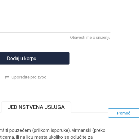
Obavesti me o sniženju
Dodaj u korpu
Uporedite proizvod
JEDINSTVENA USLUGA
Pomoć
ršiti pouzećem (prilikom isporuke), virmanski (preko
ticama, ili na licu mesta ukoliko se odlučite za