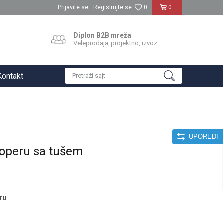
Prijavite se
Registrujte se
0
0
Diplon B2B mreža
Veleprodaja, projektno, izvoz
Kontakt
Pretraži sajt
UPOREDI
doperu sa tušem
ru