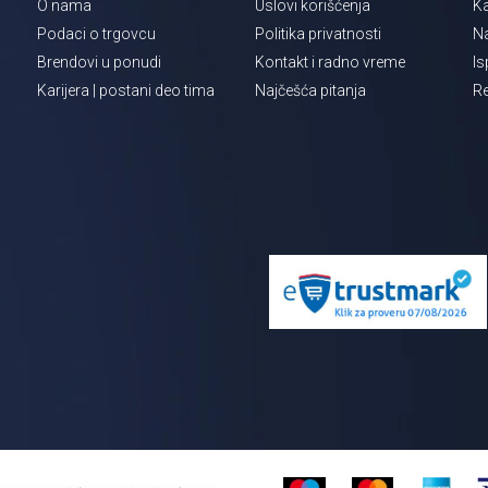
O nama
Uslovi korišćenja
Ka
Podaci o trgovcu
Politika privatnosti
Na
Brendovi u ponudi
Kontakt i radno vreme
Is
Karijera | postani deo tima
Najčešća pitanja
Re