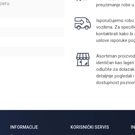
peru
preuzimanje robe u
Isporučujemo robu na
vozilima. Za specifi
kontaktirati kako bi
uslove isporuke pog
Asortiman proizvoda
identičan kao lager
odlučite za dolazak
detaljnije pogledali
dostupnost pozivom 
INFORMACIJE
KORISNIČKI SERVIS
I