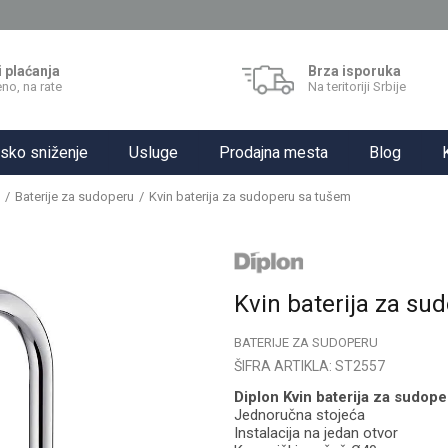
i plaćanja
Brza isporuka
no, na rate
Na teritoriji Srbije
sko sniženje
Usluge
Prodajna mesta
Blog
Baterije za sudoperu
Kvin baterija za sudoperu sa tušem
Kvin baterija za su
BATERIJE ZA SUDOPERU
ŠIFRA ARTIKLA:
ST2557
Diplon Kvin baterija za sudope
Jednoručna stojeća
Instalacija na jedan otvor