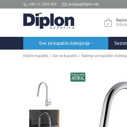
+381 11 2250 502
prodaja@diplon.net
Način
Odlože
Sve za kupatilo kategorije
Sezon
Diplon Kupatila
Sve za kupatilo
Baterije za kupatilo i kuhinju