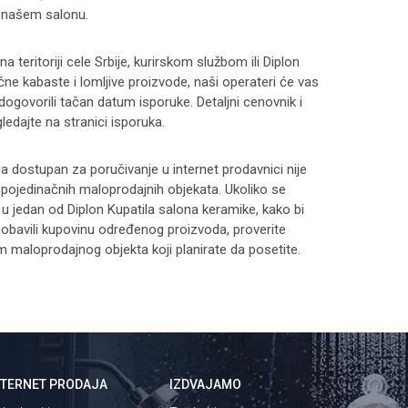
 našem salonu.
 teritoriji cele Srbije, kurirskom službom ili Diplon
čne kabaste i lomljive proizvode, naši operateri će vas
 dogovorili tačan datum isporuke. Detaljni cenovnik i
ledajte na stranici
isporuka
.
 dostupan za poručivanje u internet prodavnici nije
i pojedinačnih maloprodajnih objekata. Ukoliko se
 u jedan od Diplon Kupatila salona keramike, kako bi
 i obavili kupovinu određenog proizvoda, proverite
maloprodajnog objekta koji planirate da posetite.
NTERNET PRODAJA
IZDVAJAMO