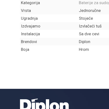
Kategorija
Baterije za sudo
Vrsta
Jednoručne
Ugradnja
Stojeće
Izdvajamo
Izvlačeći tuš
Instalacija
Sa dve cevi
Brendovi
Diplon
Boja
Hrom