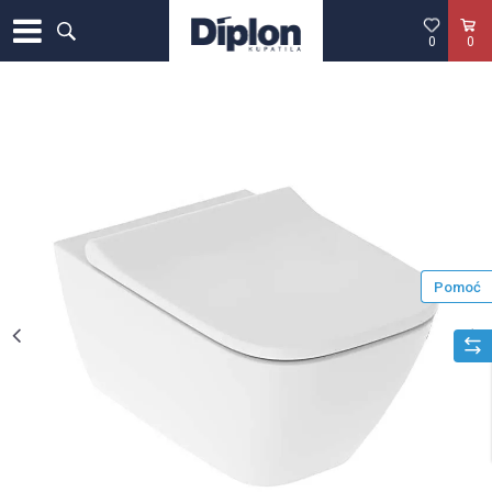
0
0
Pomoć