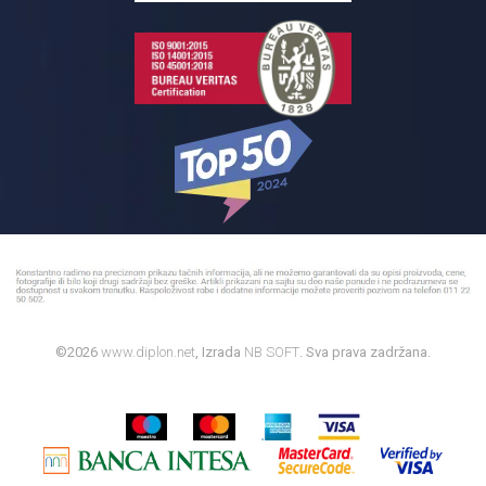
©2026
www.diplon.net
, Izrada
NB SOFT
. Sva prava zadržana.