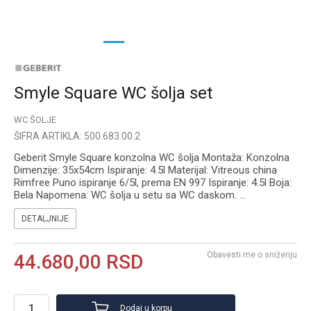
1
2
3
4
Smyle Square WC šolja set
WC ŠOLJE
ŠIFRA ARTIKLA:
500.683.00.2
Geberit Smyle Square konzolna WC šolja Montaža: Konzolna
Dimenzije: 35x54cm Ispiranje: 4.5l Materijal: Vitreous china
Rimfree Puno ispiranje 6/5l, prema EN 997 Ispiranje: 4.5l Boja:
Bela Napomena: WC šolja u setu sa WC daskom.
...
DETALJNIJE
Obavesti me o sniženju
44.680,00
RSD
Dodaj u korpu