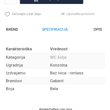
Sačuvajte u listi želja
Uporedite proizvod
BREND
SPECIFIKACIJA
OPIS
Karakteristika
Vrednost
Kategorija
WC šolje
Ugradnja
Konzolna
Izdvajamo
Bez ivica - rimless
Brendovi
Geberit
Boja
Bela
JEDINSTVENA USLUGA