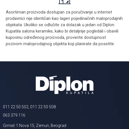
Asortiman proizvoda dostupan za poručivanje u internet
prodavnici nije identičan kao lageri pojedinačnih maloprodajnih
objekata. Ukoliko se odlučite za dolazak u jedan od Diplon
Kupatila salona keramike, kako bi detaljnije pogledali i obavili
kupovinu određenog proizvoda, proverite dostupnost
pozivom maloprodajnog objekta koji planirate da posetite.
011 22 50 502, 011 22 50 508
063 379 116
Grmeč 1 Nova 15, Zemun, Beograd