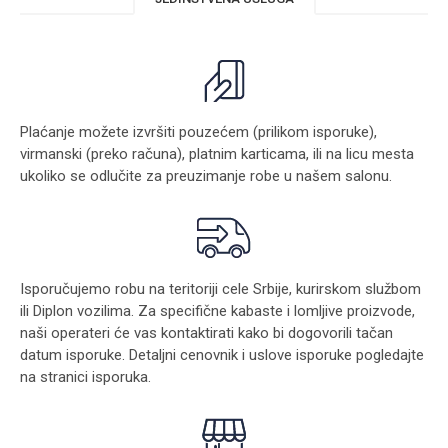
Plaćanje možete izvršiti pouzećem (prilikom isporuke),
virmanski (preko računa), platnim karticama, ili na licu mesta
ukoliko se odlučite za preuzimanje robe u našem salonu.
Isporučujemo robu na teritoriji cele Srbije, kurirskom službom
ili Diplon vozilima. Za specifične kabaste i lomljive proizvode,
naši operateri će vas kontaktirati kako bi dogovorili tačan
datum isporuke. Detaljni cenovnik i uslove isporuke pogledajte
na stranici
isporuka
.