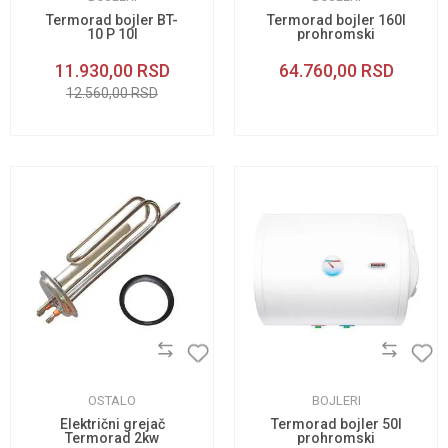
Termorad bojler BT-
Termorad bojler 160l
10 P 10l
prohromski
niskomontažni
11.930,00
RSD
64.760,00
RSD
12.560,00
RSD
OSTALO
BOJLERI
Električni grejač
Termorad bojler 50l
Termorad 2kw
prohromski