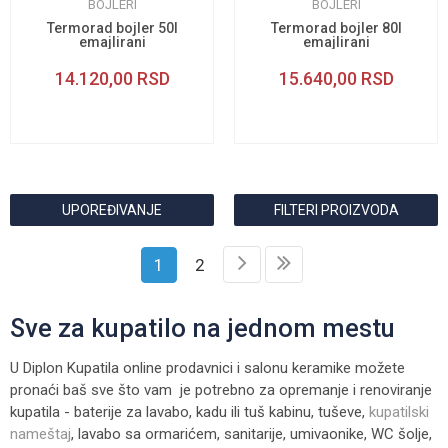
BOJLERI
BOJLERI
Termorad bojler 50l
Termorad bojler 80l
emajlirani
emajlirani
14.120,00
RSD
15.640,00
RSD
UPOREĐIVANJE
FILTERI PROIZVODA
1
2
Sve za kupatilo na jednom mestu
U Diplon Kupatila online prodavnici i salonu keramike možete
pronaći baš sve što vam je potrebno za opremanje i renoviranje
kupatila - baterije za lavabo, kadu ili tuš kabinu, tuševe,
kupatilski
nameštaj
, lavabo sa ormarićem, sanitarije, umivaonike, WC šolje,