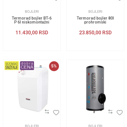
BOJLERI
BOJLERI
Termorad bojler BT-6
Termorad bojler 80l
P 6l niskomontažni
prohromski
11.430,00
RSD
23.850,00
RSD
5
%
BOJLERI
BOJLERI