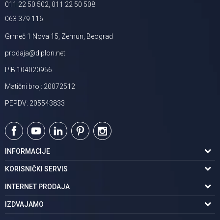
011 22 50 502, 011 22 50 508
063 379 116
Grmeč 1 Nova 15, Zemun, Beograd
prodaja@diplon.net
PIB:104020956
Matični broj: 20072512
PEPDV: 205543833
INFORMACIJE
O nama
KORISNIČKI SERVIS
Podaci o trgovcu
Uslovi korišćenja
INTERNET PRODAJA
Brendovi u ponudi
Politika privatnosti
Kako kupiti
IZDVAJAMO
Karijera | postani deo tima
Kontakt i radno vreme
Načini plaćanja
Tuš kabine