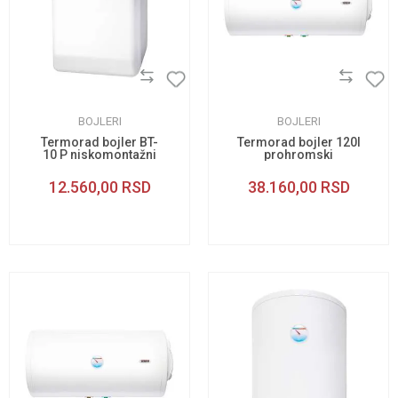
BOJLERI
BOJLERI
Termorad bojler BT-
Termorad bojler 120l
10 P niskomontažni
prohromski
horizontalni
12.560,00
RSD
38.160,00
RSD