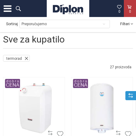
0
0
Filteri
Sortiraj
Sve za kupatilo
termorad
27
proizvoda