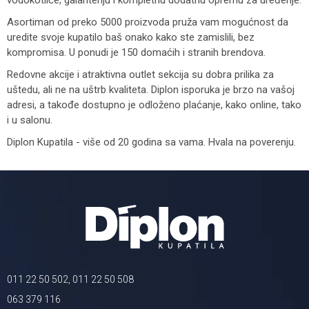
vodokotliće, galanteriju i kompletnu dodatnu opremu za uređenje.
Asortiman od preko 5000 proizvoda pruža vam mogućnost da
uredite svoje kupatilo baš onako kako ste zamislili, bez
kompromisa. U ponudi je 150 domaćih i stranih brendova.
Redovne akcije i atraktivna outlet sekcija su dobra prilika za
uštedu, ali ne na uštrb kvaliteta. Diplon isporuka je brzo na vašoj
adresi, a takođe dostupno je odloženo plaćanje, kako online, tako
i u salonu.
Diplon Kupatila - više od 20 godina sa vama. Hvala na poverenju.
011 22 50 502, 011 22 50 508
063 379 116