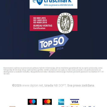
Bojleri
©2026
www.diplon.net
, Izrada
NB SOFT
. Sva prava zadržana.