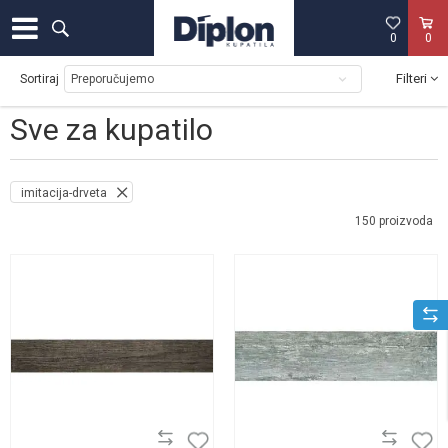
0
0
Filteri
Sortiraj
Sve za kupatilo
imitacija-drveta
150
proizvoda