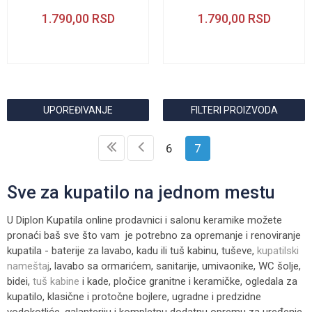
1.790,00
RSD
1.790,00
RSD
UPOREĐIVANJE
FILTERI PROIZVODA
6
7
Sve za kupatilo na jednom mestu
U Diplon Kupatila online prodavnici i salonu keramike možete
pronaći baš sve što vam je potrebno za opremanje i renoviranje
kupatila - baterije za lavabo, kadu ili tuš kabinu, tuševe,
kupatilski
nameštaj
, lavabo sa ormarićem, sanitarije, umivaonike, WC šolje,
bidei,
tuš kabine
i kade, pločice granitne i keramičke, ogledala za
kupatilo, klasične i protočne bojlere, ugradne i predzidne