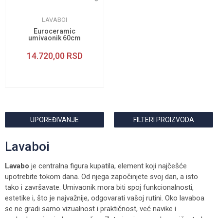
LAVABOI
Euroceramic
umivaonik 60cm
14.720,00
RSD
UPOREĐIVANJE
FILTERI PROIZVODA
Lavaboi
Lavabo
je centralna figura kupatila, element koji najčešće
upotrebite tokom dana. Od njega započinjete svoj dan, a isto
tako i završavate. Umivaonik mora biti spoj funkcionalnosti,
estetike i, što je najvažnije, odgovarati vašoj rutini. Oko lavaboa
se ne gradi samo vizualnost i praktičnost, već navike i