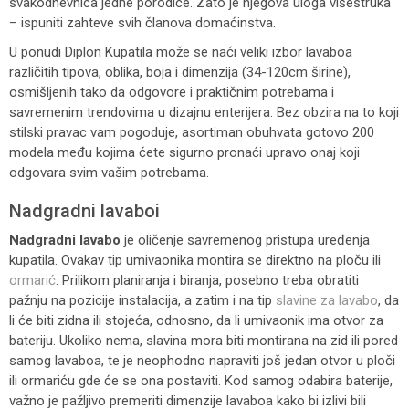
svakodnevnica jedne porodice. Zato je njegova uloga višestruka
– ispuniti zahteve svih članova domaćinstva.
U ponudi Diplon Kupatila može se naći veliki izbor lavaboa
različitih tipova, oblika, boja i dimenzija (34-120cm širine),
osmišljenih tako da odgovore i praktičnim potrebama i
savremenim trendovima u dizajnu enterijera. Bez obzira na to koji
stilski pravac vam pogoduje, asortiman obuhvata gotovo 200
modela među kojima ćete sigurno pronaći upravo onaj koji
odgovara svim vašim potrebama.
Nadgradni lavaboi
Nadgradni lavabo
je oličenje savremenog pristupa uređenja
kupatila. Ovakav tip umivaonika montira se direktno na ploču ili
ormarić
. Prilikom planiranja i biranja, posebno treba obratiti
pažnju na pozicije instalacija, a zatim i na tip
slavine za lavabo
, da
li će biti zidna ili stojeća, odnosno, da li umivaonik ima otvor za
bateriju. Ukoliko nema, slavina mora biti montirana na zid ili pored
samog lavaboa, te je neophodno napraviti još jedan otvor u ploči
ili ormariću gde će se ona postaviti. Kod samog odabira baterije,
važno je pažljivo premeriti dimenzije lavaboa kako bi izlivi bili