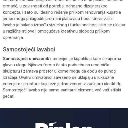
ormarić, u zavisnosti od potreba, odnosno dizajnerskog
koncepta, i zato su idealno rešenje prilikom renoviranja kupatila
jer se mogu prilagoditi promeni planova u hodu. Univerzalni
lavabo je balans između vizuelnog i funkcionalnog, lako se uklapa
u različite stilove i omogućava kreativnu slobodu prilikom
opremanja.
Samostojeći lavaboi
Samostojeći umivaonik
namenjen je kupatilu u kom dizajn ima
glavnu ulogu. Njihova forma često podseća na umetničku
skulpturu i zahteva prostor u kome mogu da dođu do punog
izražaja. Ovakvi umivaonici savršeno se uklapaju u luksuzne
enterijere i prostore koji teže jedinstvenom vizuelnom identitetu.
Samostojeći lavabo nije samo sanitarni element, već vaš stilski
pečat.