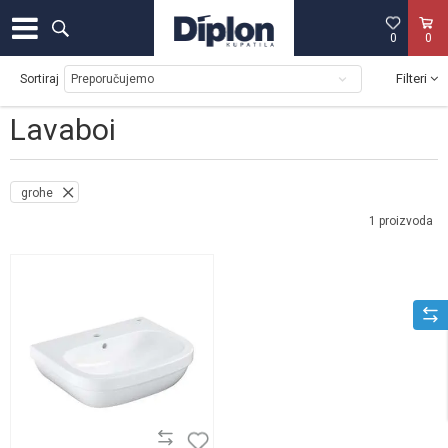
0
0
Filteri
Sortiraj
Lavaboi
grohe
1
proizvoda