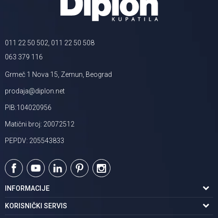
011 22 50 502, 011 22 50 508
063 379 116
Grmeč 1 Nova 15, Zemun, Beograd
prodaja@diplon.net
PIB:104020956
Matični broj: 20072512
PEPDV: 205543833
INFORMACIJE
O nama
KORISNIČKI SERVIS
Podaci o trgovcu