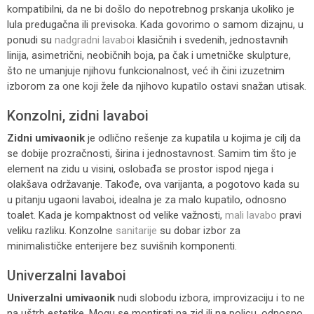
kompatibilni, da ne bi došlo do nepotrebnog prskanja ukoliko je
lula predugačna ili previsoka. Kada govorimo o samom dizajnu, u
ponudi su
nadgradni lavaboi
klasičnih i svedenih, jednostavnih
linija, asimetrični, neobičnih boja, pa čak i umetničke skulpture,
što ne umanjuje njihovu funkcionalnost, već ih čini izuzetnim
izborom za one koji žele da njihovo kupatilo ostavi snažan utisak.
Konzolni, zidni lavaboi
Zidni umivaonik
je odlično rešenje za kupatila u kojima je cilj da
se dobije prozračnosti, širina i jednostavnost. Samim tim što je
element na zidu u visini, oslobađa se prostor ispod njega i
olakšava održavanje. Takođe, ova varijanta, a pogotovo kada su
u pitanju ugaoni lavaboi, idealna je za malo kupatilo, odnosno
toalet. Kada je kompaktnost od velike važnosti,
mali lavabo
pravi
veliku razliku. Konzolne
sanitarije
su dobar izbor za
minimalističke enterijere bez suvišnih komponenti.
Univerzalni lavaboi
Univerzalni umivaonik
nudi slobodu izbora, improvizaciju i to ne
na uštrb estetike. Mogu se montirati na zid ili na policu, odnosno