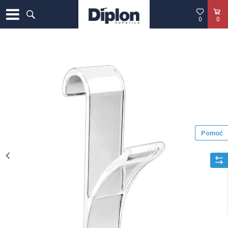
0
0
Pomoć