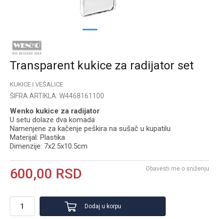
1
2
3
Transparent kukice za radijator set
KUKICE I VEŠALICE
ŠIFRA ARTIKLA:
W4468161100
Wenko kukice za radijator
U setu dolaze dva komada
Namenjene za kačenje peškira na sušač u kupatilu
Materijal: Plastika
Dimenzije: 7x2.5x10.5cm
Obavesti me o sniženju
600,00
RSD
Dodaj u korpu