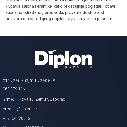
objekata. Ukoliko se odlučite za dolazak u jedan od Diplon
Kupatila salona keramike, kako bi detaljnije pogledali i obavili
kupovinu određenog proizvoda, proverite dostupnost
pozivom maloprodajnog objekta koji planirate da posetite.
011 22 50 502, 011 22 50 508
063 379 116
Grmeč 1 Nova 15, Zemun, Beograd
prodaja@diplon.net
PIB:104020956