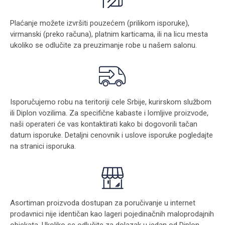
Plaćanje možete izvršiti pouzećem (prilikom isporuke),
virmanski (preko računa), platnim karticama, ili na licu mesta
ukoliko se odlučite za preuzimanje robe u našem salonu.
Isporučujemo robu na teritoriji cele Srbije, kurirskom službom
ili Diplon vozilima. Za specifične kabaste i lomljive proizvode,
naši operateri će vas kontaktirati kako bi dogovorili tačan
datum isporuke. Detaljni cenovnik i uslove isporuke pogledajte
na stranici
isporuka
.
Asortiman proizvoda dostupan za poručivanje u internet
prodavnici nije identičan kao lageri pojedinačnih maloprodajnih