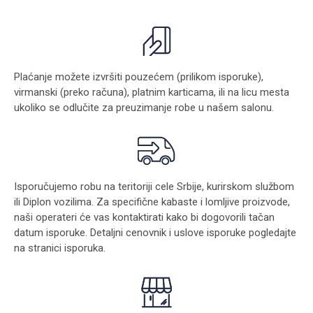
Plaćanje možete izvršiti pouzećem (prilikom isporuke),
virmanski (preko računa), platnim karticama, ili na licu mesta
ukoliko se odlučite za preuzimanje robe u našem salonu.
Isporučujemo robu na teritoriji cele Srbije, kurirskom službom
ili Diplon vozilima. Za specifične kabaste i lomljive proizvode,
naši operateri će vas kontaktirati kako bi dogovorili tačan
datum isporuke. Detaljni cenovnik i uslove isporuke pogledajte
na stranici
isporuka
.