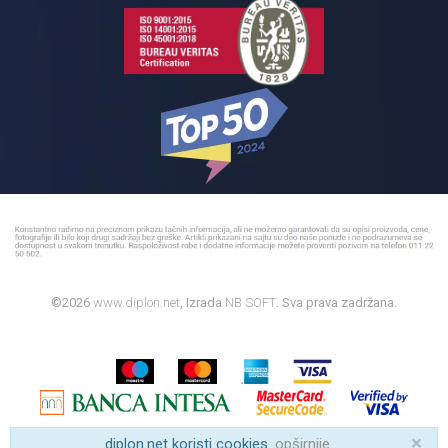
©2026
www.diplon.net
, Izrada
NB SOFT
. Sva prava zadržana.
×
diplon.net koristi cookies.
opširnije
.