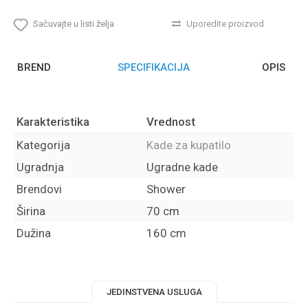
Sačuvajte u listi želja
Uporedite proizvod
BREND
SPECIFIKACIJA
OPIS
Karakteristika
Vrednost
Kategorija
Kade za kupatilo
Ugradnja
Ugradne kade
Brendovi
Shower
Širina
70 cm
Dužina
160 cm
JEDINSTVENA USLUGA