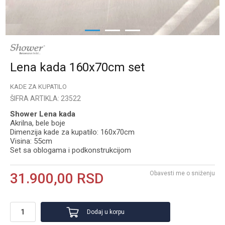
1
2
3
Lena kada 160x70cm set
KADE ZA KUPATILO
ŠIFRA ARTIKLA:
23522
Shower Lena kada
Akrilna, bele boje
Dimenzija kade za kupatilo: 160x70cm
Visina: 55cm
Set sa oblogama i podkonstrukcijom
Obavesti me o sniženju
31.900,00
RSD
Dodaj u korpu