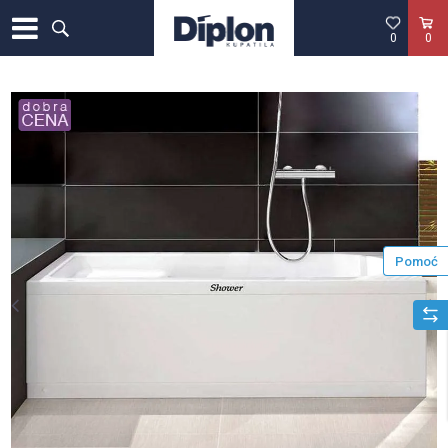
0
0
Pomoć