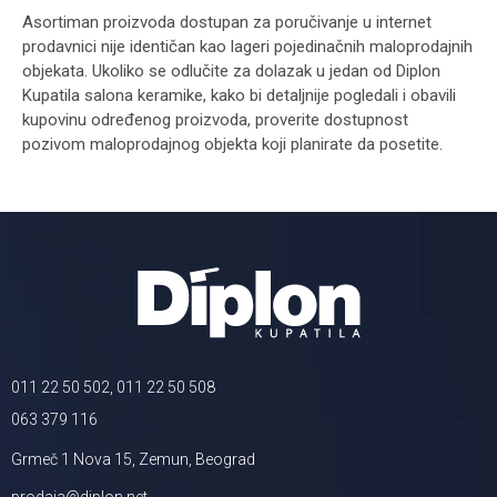
Asortiman proizvoda dostupan za poručivanje u internet
prodavnici nije identičan kao lageri pojedinačnih maloprodajnih
objekata. Ukoliko se odlučite za dolazak u jedan od Diplon
Kupatila salona keramike, kako bi detaljnije pogledali i obavili
kupovinu određenog proizvoda, proverite dostupnost
pozivom maloprodajnog objekta koji planirate da posetite.
011 22 50 502, 011 22 50 508
063 379 116
Grmeč 1 Nova 15, Zemun, Beograd