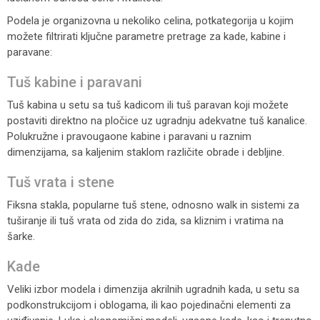
Podela je organizovna u nekoliko celina, potkategorija u kojim
možete filtrirati ključne parametre pretrage za kade, kabine i
paravane:
Tuš kabine i paravani
Tuš kabina u setu sa tuš kadicom ili tuš paravan koji možete
postaviti direktno na pločice uz ugradnju adekvatne tuš kanalice.
Polukružne i pravougaone kabine i paravani u raznim
dimenzijama, sa kaljenim staklom različite obrade i debljine.
Tuš vrata i stene
Fiksna stakla, popularne tuš stene, odnosno walk in sistemi za
tuširanje ili tuš vrata od zida do zida, sa kliznim i vratima na
šarke.
Kade
Veliki izbor modela i dimenzija akrilnih ugradnih kada, u setu sa
podkonstrukcijom i oblogama, ili kao pojedinačni elementi za