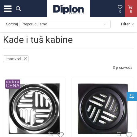
0
0
Filteri
Sortiraj
Kade i tuš kabine
maxivod
3
proizvoda