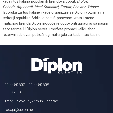
kada i tuš kabina popularnih brendova poput:
Diplon
,
Geberit
,
Aquaestil
,
Ideal Standard
,
Zomar
,
Shower
,
Winner
.
Isporuka za tuš kabine i kade organizuje se Diplon vozilima na
teritoriji republike Srbije, a za tuš paravane, vrata i stene
matičnog brenda Dipon moguće je dogovoriti ugradnju sa našim
serviserima. U Diplon servisu možete pronaći veliki izbor
rezervnih delova i potrošnog materijala za kade i tuš kabine.
011 22 50 502, 011 22 50 508
063 379 116
Grmeč 1 Nova 15, Zemun, Beograd
prodaja@diplon.net