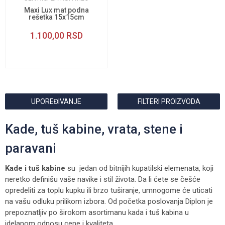
Maxi Lux mat podna
rešetka 15x15cm
1.100,00
RSD
UPOREĐIVANJE
FILTERI PROIZVODA
Kade, tuš kabine, vrata, stene i
paravani
Kade i tuš kabine
su jedan od bitnijih kupatilski elemenata, koji
neretko definišu vaše navike i stil života. Da li ćete se češće
opredeliti za toplu kupku ili brzo tuširanje, umnogome će uticati
na vašu odluku prilikom izbora. Od početka poslovanja Diplon je
prepoznatljiv po širokom asortimanu kada i tuš kabina u
idelanom odnosu cene i kvaliteta.