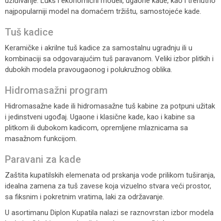
uziđivanje. Luks i ekonomični modeli, ugaone kade, kao i trenutno
najpopularniji model na domaćem tržištu, samostojeće kade.
Tuš kadice
Keramičke i akrilne tuš kadice za samostalnu ugradnju ili u
kombinaciji sa odgovarajućim tuš paravanom. Veliki izbor plitkih i
dubokih modela pravougaonog i polukružnog oblika.
Hidromasažni program
Hidromasažne kade ili hidromasažne tuš kabine za potpuni užitak
i jedinstveni ugođaj. Ugaone i klasične kade, kao i kabine sa
plitkom ili dubokom kadicom, opremljene mlaznicama sa
masažnom funkcijom.
Paravani za kade
Zaštita kupatilskih elemenata od prskanja vode prilikom tuširanja,
idealna zamena za tuš zavese koja vizuelno stvara veći prostor,
sa fiksnim i pokretnim vratima, laki za održavanje.
U asortimanu Diplon Kupatila nalazi se raznovrstan izbor modela