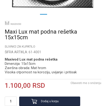
1
2
3
Maxi Lux mat podna rešetka
15x15cm
SLIVNICI ZA KUPATILO
ŠIFRA ARTIKLA:
61-4001
Maxivod Lux mat podna rešetka
Dimenzija: 15x15cm
Završna obrada: Mat hrom
Visoka otpornost na koroziju, uvijanje i pritisak
Obavesti me o sniženju
1.100,00
RSD
Dodaj u korpu