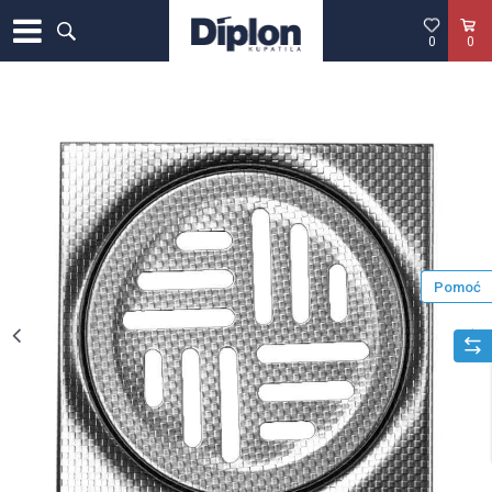
0
0
Pomoć