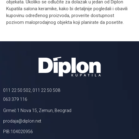
objekata. Ukoliko se odlučite za dolazak u jedan od Diplon
Kupatila salona keramike, kako bi detaljnije pogledali i obavili
kupovinu određenog proizvoda, proverite dostupnost
pozivom maloprodajnog objekta koji planirate da posetite.
011 22 50 502, 011 22 50 508
063 379 116
Grmeč 1 Nova 15, Zemun, Beograd
prodaja@diplon.net
PIB:104020956