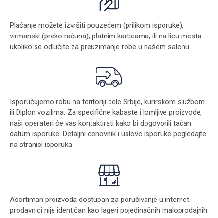
Plaćanje možete izvršiti pouzećem (prilikom isporuke),
virmanski (preko računa), platnim karticama, ili na licu mesta
ukoliko se odlučite za preuzimanje robe u našem salonu.
Isporučujemo robu na teritoriji cele Srbije, kurirskom službom
ili Diplon vozilima. Za specifične kabaste i lomljive proizvode,
naši operateri će vas kontaktirati kako bi dogovorili tačan
datum isporuke. Detaljni cenovnik i uslove isporuke pogledajte
na stranici
isporuka
.
Asortiman proizvoda dostupan za poručivanje u internet
prodavnici nije identičan kao lageri pojedinačnih maloprodajnih