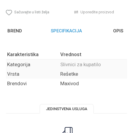
Sačuvajte u listi želja
Uporedite proizvod
BREND
SPECIFIKACIJA
OPIS
Karakteristika
Vrednost
Kategorija
Slivnici za kupatilo
Vrsta
Rešetke
Brendovi
Maxivod
JEDINSTVENA USLUGA