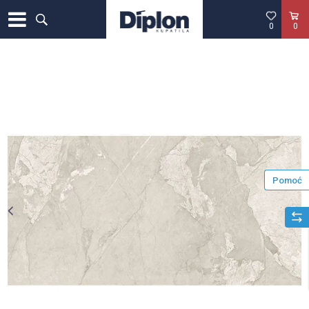
0
0
Pomoć