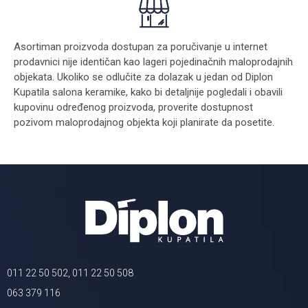
Asortiman proizvoda dostupan za poručivanje u internet
prodavnici nije identičan kao lageri pojedinačnih maloprodajnih
objekata. Ukoliko se odlučite za dolazak u jedan od Diplon
Kupatila salona keramike, kako bi detaljnije pogledali i obavili
kupovinu određenog proizvoda, proverite dostupnost
pozivom maloprodajnog objekta koji planirate da posetite.
011 22 50 502, 011 22 50 508
063 379 116