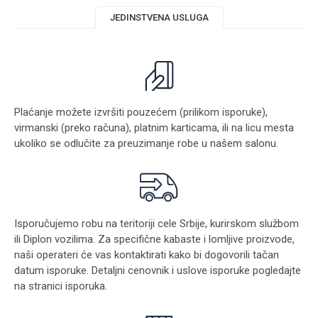
JEDINSTVENA USLUGA
Plaćanje možete izvršiti pouzećem (prilikom isporuke),
virmanski (preko računa), platnim karticama, ili na licu mesta
ukoliko se odlučite za preuzimanje robe u našem salonu.
Isporučujemo robu na teritoriji cele Srbije, kurirskom službom
ili Diplon vozilima. Za specifične kabaste i lomljive proizvode,
naši operateri će vas kontaktirati kako bi dogovorili tačan
datum isporuke. Detaljni cenovnik i uslove isporuke pogledajte
na stranici
isporuka
.