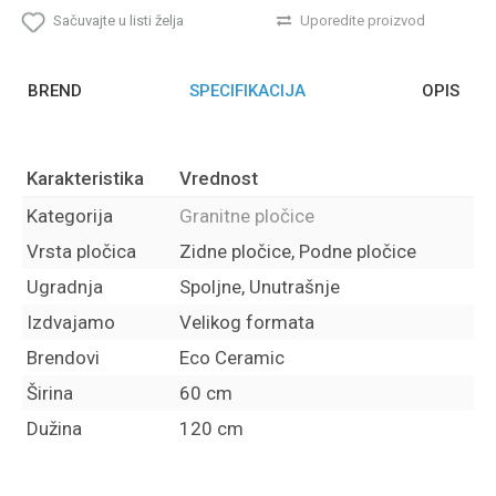
Sačuvajte u listi želja
Uporedite proizvod
BREND
SPECIFIKACIJA
OPIS
Karakteristika
Vrednost
Kategorija
Granitne pločice
Vrsta pločica
Zidne pločice, Podne pločice
Ugradnja
Spoljne, Unutrašnje
Izdvajamo
Velikog formata
Brendovi
Eco Ceramic
Širina
60 cm
Dužina
120 cm