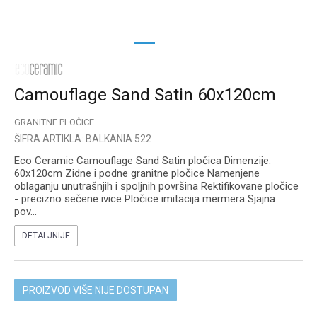
1
2
Camouflage Sand Satin 60x120cm
GRANITNE PLOČICE
ŠIFRA ARTIKLA:
BALKANIA 522
Eco Ceramic Camouflage Sand Satin pločica Dimenzije:
60x120cm Zidne i podne granitne pločice Namenjene
oblaganju unutrašnjih i spoljnih površina Rektifikovane pločice
- precizno sečene ivice Pločice imitacija mermera Sjajna
pov
...
DETALJNIJE
PROIZVOD VIŠE NIJE DOSTUPAN