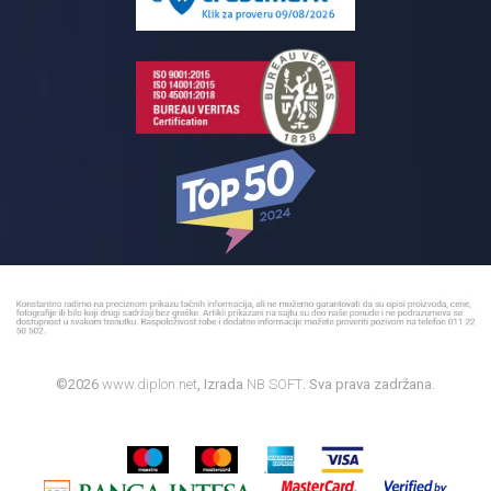
Bojleri
©2026
www.diplon.net
, Izrada
NB SOFT
. Sva prava zadržana.