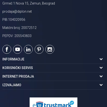
Grmeč 1 Nova 15, Zemun, Beograd
prodaja@diplon.net
PIB:104020956
Matični broj: 20072512
PEPDV: 205543833
INFORMACIJE
O nama
KORISNIČKI SERVIS
Podaci o trgovcu
Uslovi korišćenja
INTERNET PRODAJA
Brendovi u ponudi
Politika privatnosti
Kako kupiti
IZDVAJAMO
Karijera | postani deo tima
Kontakt i radno vreme
Načini plaćanja
Tuš kabine
Najčešća pitanja
Isporuka na adresu
Pločice za kupatilo
Reklamacije
Kupatilski nameštaj