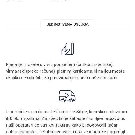
JEDINSTVENA USLUGA
Plaćanje možete izvršiti pouzećem (prilikom isporuke),
virmanski (preko računa), platnim karticama, ili na licu mesta
ukoliko se odlučite za preuzimanje robe u našem salonu.
Isporučujemo robu na teritoriji cele Srbije, kurirskom službom
ili Diplon vozilima. Za specifične kabaste i lomljive proizvode,
naši operateri će vas kontaktirati kako bi dogovorili tačan
datum isporuke. Detaljni cenovnik i uslove isporuke pogledajte