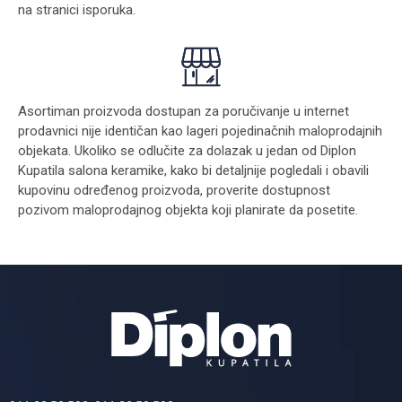
na stranici
isporuka
.
Asortiman proizvoda dostupan za poručivanje u internet
prodavnici nije identičan kao lageri pojedinačnih maloprodajnih
objekata. Ukoliko se odlučite za dolazak u jedan od Diplon
Kupatila salona keramike, kako bi detaljnije pogledali i obavili
kupovinu određenog proizvoda, proverite dostupnost
pozivom maloprodajnog objekta koji planirate da posetite.