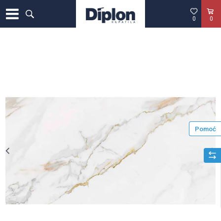
0
0
Pomoć