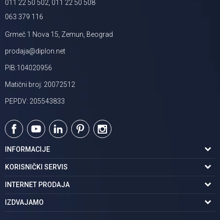
011 22 50 502, 011 22 50 508
063 379 116
Grmeč 1 Nova 15, Zemun, Beograd
prodaja@diplon.net
PIB:104020956
Matični broj: 20072512
PEPDV: 205543833
INFORMACIJE
O nama
KORISNIČKI SERVIS
Podaci o trgovcu
Uslovi korišćenja
INTERNET PRODAJA
Brendovi u ponudi
Politika privatnosti
Kako kupiti
IZDVAJAMO
Karijera | postani deo tima
Kontakt i radno vreme
Načini plaćanja
Tuš kabine