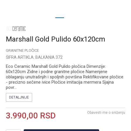
1
2
Marshall Gold Pulido 60x120cm
GRANITNE PLOČICE
ŠIFRA ARTIKLA:
BALKANIA 372
Eco Ceramic Marshall Gold Pulido pločica Dimenzije:
60x120cm Zidne i podne granitne pločice Namenjene
oblaganju unutrašnjih i spoljnih površina Rektifikovane pločice
- precizno sečene ivice Pločice imitacija mermera Sjajna
povr
...
DETALJNIJE
Obavesti me o sniženju
3.990,00
RSD