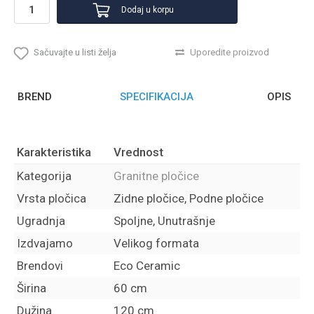
Dodaj u korpu
Sačuvajte u listi želja
Uporedite proizvod
BREND
SPECIFIKACIJA
OPIS
Karakteristika
Vrednost
Kategorija
Granitne pločice
Vrsta pločica
Zidne pločice, Podne pločice
Ugradnja
Spoljne, Unutrašnje
Izdvajamo
Velikog formata
Brendovi
Eco Ceramic
Širina
60 cm
Dužina
120 cm