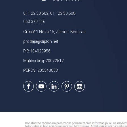
011 22 50 502, 011 22 50 508
063 379 116
Grmeč 1 Nova 15, Zemun, Beograd
prodaja@diplon.net
PIB:104020956
Matični broj: 20072512
PEPDV: 205543833