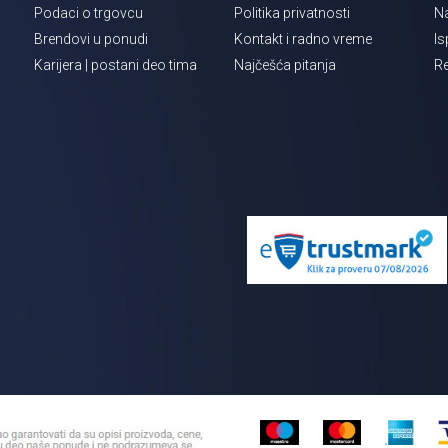
Podaci o trgovcu
Politika privatnosti
Na
Brendovi u ponudi
Kontakt i radno vreme
Is
Karijera | postani deo tima
Najčešća pitanja
Re