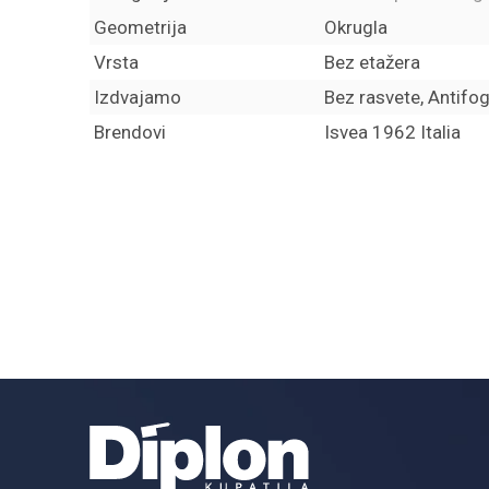
Geometrija
Okrugla
Vrsta
Bez etažera
Izdvajamo
Bez rasvete, Antifo
Brendovi
Isvea 1962 Italia