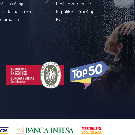
čini plaćanja
Pločice za kupatilo
poruka na adresu
Kupatilski nameštaj
klamacije
Bojleri