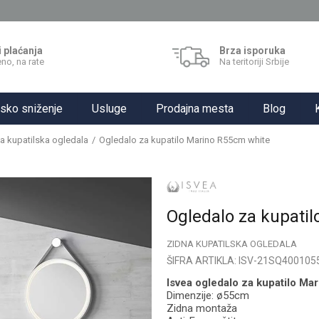
i plaćanja
Brza isporuka
no, na rate
Na teritoriji Srbije
sko sniženje
Usluge
Prodajna mesta
Blog
a kupatilska ogledala
Ogledalo za kupatilo Marino R55cm white
Ogledalo za kupati
ZIDNA KUPATILSKA OGLEDALA
ŠIFRA ARTIKLA:
ISV-21SQ4001055
Isvea ogledalo za kupatilo Mar
Dimenzije: ø55cm
Zidna montaža