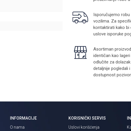
Isporučujemo robu na
vozilima. Za specifi
g
kontaktirati kako bi
uslove isporuke pog
Asortiman proizvoda
identičan kao lager
odlučite za dolazak
detaljnije pogledali
dostupnost pozivom 
INFORMACIJE
KORISNIČKI SERVIS
I
O nama
Uslovi korišćenja
Ka