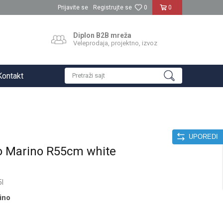
Prijavite se
Registrujte se
0
0
Diplon B2B mreža
Veleprodaja, projektno, izvoz
Kontakt
Pretraži sajt
UPOREDI
lo Marino R55cm white
I
ino