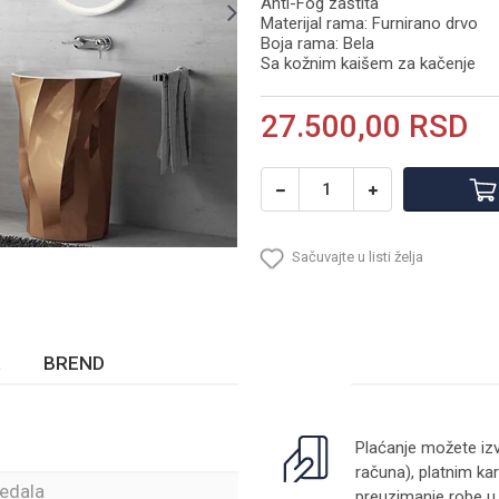
Anti-Fog zaštita
Materijal rama: Furnirano drvo
Boja rama: Bela
Sa kožnim kaišem za kačenje
27.500,00
RSD
Sačuvajte u listi želja
BREND
Plaćanje možete izv
računa), platnim kar
ledala
preuzimanje robe u