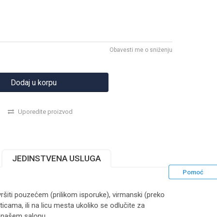
Obavesti me o sniženju
Dodaj u korpu
Uporedite proizvod
JEDINSTVENA USLUGA
Pomoć
ršiti pouzećem (prilikom isporuke), virmanski (preko
ticama, ili na licu mesta ukoliko se odlučite za
 našem salonu.