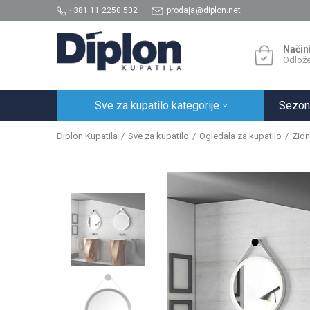
+381 11 2250 502
prodaja@diplon.net
Način
Odlože
Sve za kupatilo kategorije
Sezon
Diplon Kupatila
Sve za kupatilo
Ogledala za kupatilo
Zidn