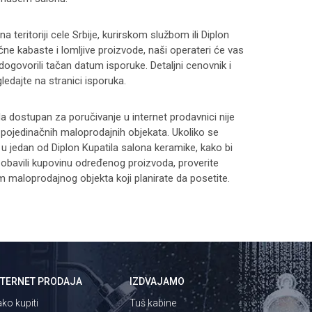
 teritoriji cele Srbije, kurirskom službom ili Diplon
čne kabaste i lomljive proizvode, naši operateri će vas
 dogovorili tačan datum isporuke. Detaljni cenovnik i
ledajte na stranici
isporuka
.
 dostupan za poručivanje u internet prodavnici nije
i pojedinačnih maloprodajnih objekata. Ukoliko se
 u jedan od Diplon Kupatila salona keramike, kako bi
 i obavili kupovinu određenog proizvoda, proverite
maloprodajnog objekta koji planirate da posetite.
NTERNET PRODAJA
IZDVAJAMO
ko kupiti
Tuš kabine