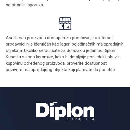
na stranici
isporuka
.
Asortiman proizvoda dostupan za poručivanje u internet
prodavnici nije identičan kao lageri pojedinačnih maloprodajnih
objekata. Ukoliko se odlučite za dolazak u jedan od Diplon
Kupatila salona keramike, kako bi detaljnije pogledali i obavili
kupovinu određenog proizvoda, proverite dostupnost
pozivom maloprodajnog objekta koji planirate da posetite.