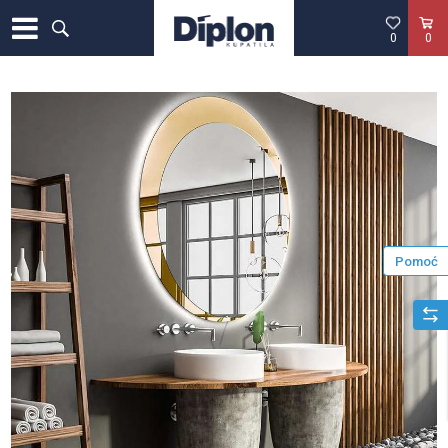
0
0
Pomoć