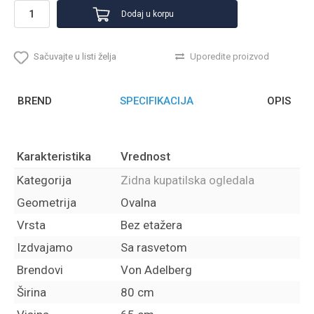
Dodaj u korpu
Sačuvajte u listi želja
Uporedite proizvod
BREND
SPECIFIKACIJA
OPIS
Karakteristika
Vrednost
Kategorija
Zidna kupatilska ogledala
Geometrija
Ovalna
Vrsta
Bez etažera
Izdvajamo
Sa rasvetom
Brendovi
Von Adelberg
Širina
80 cm