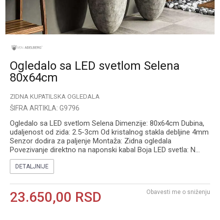
Ogledalo sa LED svetlom Selena
80x64cm
ZIDNA KUPATILSKA OGLEDALA
ŠIFRA ARTIKLA:
G9796
Ogledalo sa LED svetlom Selena Dimenzije: 80x64cm Dubina,
udaljenost od zida: 2.5-3cm Od kristalnog stakla debljine 4mm
Senzor dodira za paljenje Montaža: Zidna ogledala
Povezivanje direktno na naponski kabal Boja LED svetla: N
...
DETALJNIJE
Obavesti me o sniženju
23.650,00
RSD