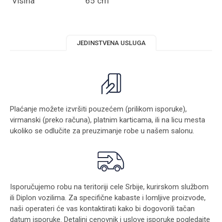
Visina
65 cm
JEDINSTVENA USLUGA
Plaćanje možete izvršiti pouzećem (prilikom isporuke),
virmanski (preko računa), platnim karticama, ili na licu mesta
ukoliko se odlučite za preuzimanje robe u našem salonu.
Isporučujemo robu na teritoriji cele Srbije, kurirskom službom
ili Diplon vozilima. Za specifične kabaste i lomljive proizvode,
naši operateri će vas kontaktirati kako bi dogovorili tačan
datum isporuke. Detaljni cenovnik i uslove isporuke pogledajte