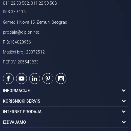
011 22 50 502, 011 22 50 508
063 379 116
Grmeč 1 Nova 15, Zemun, Beograd
prodaja@diplon.net
PIB:104020956
Matični broj: 20072512
PEPDV: 205543833
INFORMACIJE
O nama
KORISNIČKI SERVIS
Podaci o trgovcu
Uslovi korišćenja
INTERNET PRODAJA
Brendovi u ponudi
Politika privatnosti
Kako kupiti
IZDVAJAMO
Karijera | postani deo tima
Kontakt i radno vreme
Načini plaćanja