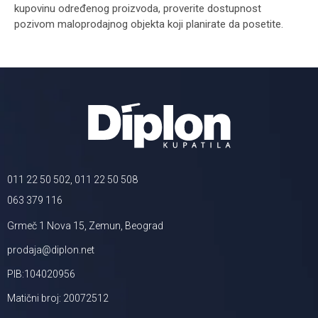
kupovinu određenog proizvoda, proverite dostupnost
pozivom maloprodajnog objekta koji planirate da posetite.
011 22 50 502, 011 22 50 508
063 379 116
Grmeč 1 Nova 15, Zemun, Beograd
prodaja@diplon.net
PIB:104020956
Matični broj: 20072512