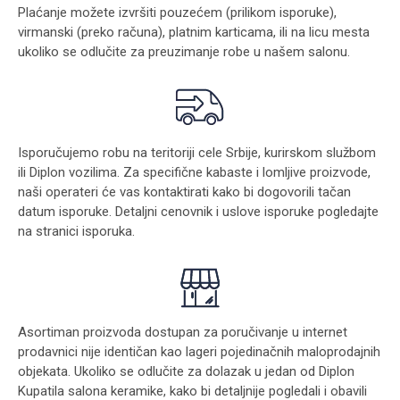
Plaćanje možete izvršiti pouzećem (prilikom isporuke),
virmanski (preko računa), platnim karticama, ili na licu mesta
ukoliko se odlučite za preuzimanje robe u našem salonu.
Isporučujemo robu na teritoriji cele Srbije, kurirskom službom
ili Diplon vozilima. Za specifične kabaste i lomljive proizvode,
naši operateri će vas kontaktirati kako bi dogovorili tačan
datum isporuke. Detaljni cenovnik i uslove isporuke pogledajte
na stranici
isporuka
.
Asortiman proizvoda dostupan za poručivanje u internet
prodavnici nije identičan kao lageri pojedinačnih maloprodajnih
objekata. Ukoliko se odlučite za dolazak u jedan od Diplon
Kupatila salona keramike, kako bi detaljnije pogledali i obavili