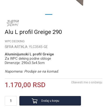
1
2
Alu L profil Greige 290
WPC DECKING
ŠIFRA ARTIKLA:
YLC3545-GE
Aluminijumski L profil Greige
Za WPC deking podne obloge
Dimenzije: 290x3.5x4.5cm
Napomena: Prodaje se na komad.
Obavesti me o sniženju
1.170,00
RSD
Dodaj u korpu