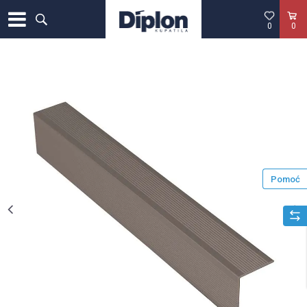
0
0
Pomoć