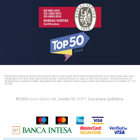
©2026
www.diplon.net
, Izrada
NB SOFT
. Sva prava zadržana.