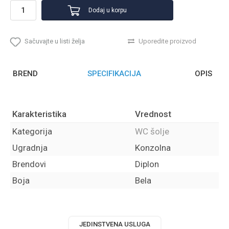
Dodaj u korpu
Sačuvajte u listi želja
Uporedite proizvod
BREND
SPECIFIKACIJA
OPIS
Karakteristika
Vrednost
Kategorija
WC šolje
Ugradnja
Konzolna
Brendovi
Diplon
Boja
Bela
JEDINSTVENA USLUGA