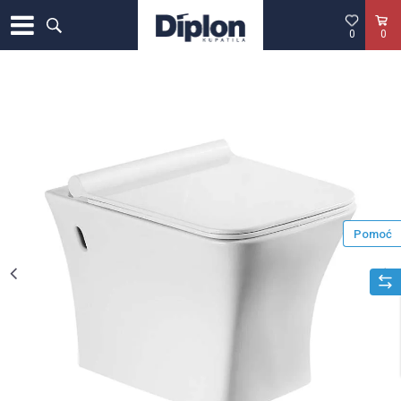
0
0
Pomoć