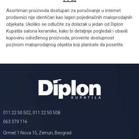
Asortiman proizvoda dostupan za poručivanje u internet
prodavnici nije identičan kao lageri pojedinačnih maloprodajnih
objekata. Ukoliko se odlučite za dolazak u jedan od Diplon
Kupatila salona keramike, kako bi detaljnije pogledali i obavili
kupovinu određenog proizvoda, proverite dostupnost
pozivom maloprodajnog objekta koji planirate da posetite.
011 22 50 502, 011 22 50 508
063 379 116
Grmeč 1 Nova 15, Zemun, Beograd