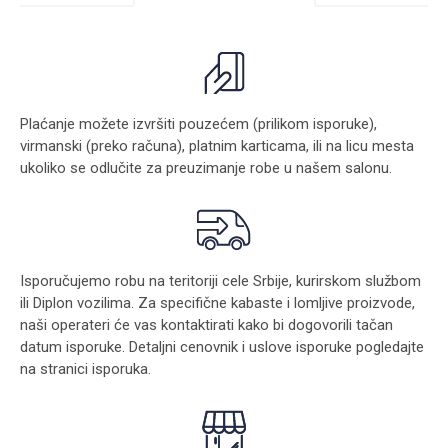
Plaćanje možete izvršiti pouzećem (prilikom isporuke),
virmanski (preko računa), platnim karticama, ili na licu mesta
ukoliko se odlučite za preuzimanje robe u našem salonu.
Isporučujemo robu na teritoriji cele Srbije, kurirskom službom
ili Diplon vozilima. Za specifične kabaste i lomljive proizvode,
naši operateri će vas kontaktirati kako bi dogovorili tačan
datum isporuke. Detaljni cenovnik i uslove isporuke pogledajte
na stranici
isporuka
.