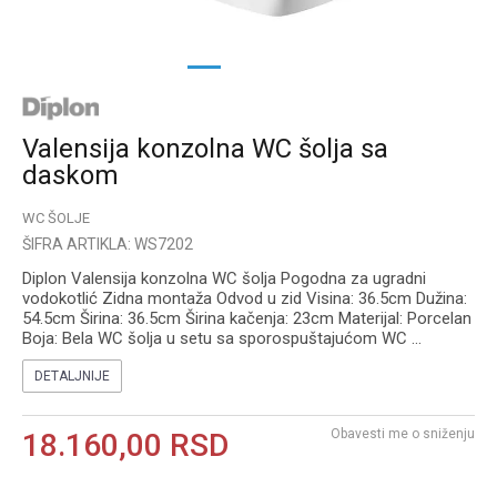
1
2
3
Valensija konzolna WC šolja sa
daskom
WC ŠOLJE
ŠIFRA ARTIKLA:
WS7202
Diplon Valensija konzolna WC šolja Pogodna za ugradni
vodokotlić Zidna montaža Odvod u zid Visina: 36.5cm Dužina:
54.5cm Širina: 36.5cm Širina kačenja: 23cm Materijal: Porcelan
Boja: Bela WC šolja u setu sa sporospuštajućom WC
...
DETALJNIJE
Obavesti me o sniženju
18.160,00
RSD