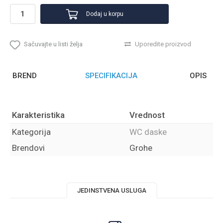
Dodaj u korpu
Sačuvajte u listi želja
Uporedite proizvod
BREND
SPECIFIKACIJA
OPIS
Karakteristika
Vrednost
Kategorija
WC daske
Brendovi
Grohe
JEDINSTVENA USLUGA