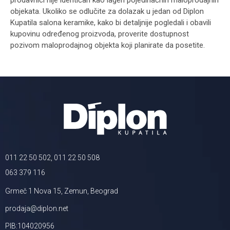
prodavnici nije identičan kao lageri pojedinačnih maloprodajnih
objekata. Ukoliko se odlučite za dolazak u jedan od Diplon
Kupatila salona keramike, kako bi detaljnije pogledali i obavili
kupovinu određenog proizvoda, proverite dostupnost
pozivom maloprodajnog objekta koji planirate da posetite.
011 22 50 502, 011 22 50 508
063 379 116
Grmeč 1 Nova 15, Zemun, Beograd
prodaja@diplon.net
PIB:104020956