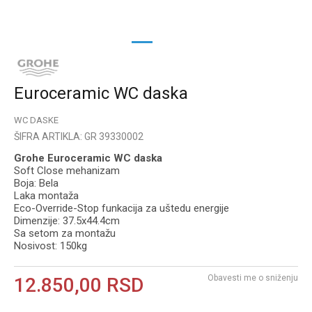
1
2
Euroceramic WC daska
WC DASKE
ŠIFRA ARTIKLA:
GR 39330002
Grohe Euroceramic WC daska
Soft Close mehanizam
Boja: Bela
Laka montaža
Eco-Override-Stop funkacija za uštedu energije
Dimenzije: 37.5x44.4cm
Sa setom za montažu
Nosivost: 150kg
Obavesti me o sniženju
12.850,00
RSD