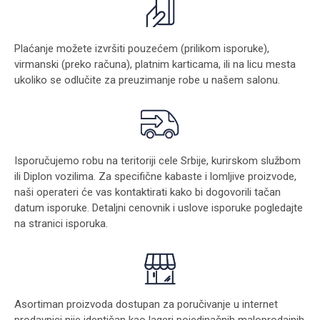
Plaćanje možete izvršiti pouzećem (prilikom isporuke),
virmanski (preko računa), platnim karticama, ili na licu mesta
ukoliko se odlučite za preuzimanje robe u našem salonu.
Isporučujemo robu na teritoriji cele Srbije, kurirskom službom
ili Diplon vozilima. Za specifične kabaste i lomljive proizvode,
naši operateri će vas kontaktirati kako bi dogovorili tačan
datum isporuke. Detaljni cenovnik i uslove isporuke pogledajte
na stranici
isporuka
.
Asortiman proizvoda dostupan za poručivanje u internet