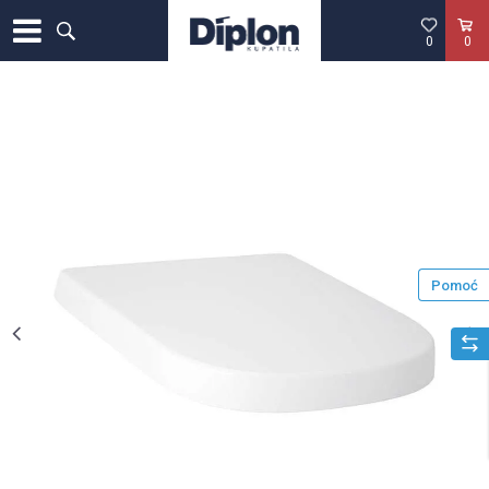
0
0
Pomoć