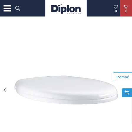
0
0
Pomoć