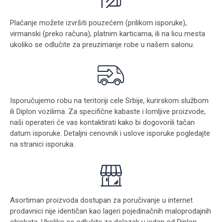
Plaćanje možete izvršiti pouzećem (prilikom isporuke),
virmanski (preko računa), platnim karticama, ili na licu mesta
ukoliko se odlučite za preuzimanje robe u našem salonu.
Isporučujemo robu na teritoriji cele Srbije, kurirskom službom
ili Diplon vozilima. Za specifične kabaste i lomljive proizvode,
naši operateri će vas kontaktirati kako bi dogovorili tačan
datum isporuke. Detaljni cenovnik i uslove isporuke pogledajte
na stranici
isporuka
.
Asortiman proizvoda dostupan za poručivanje u internet
prodavnici nije identičan kao lageri pojedinačnih maloprodajnih