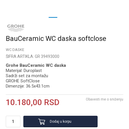
1
2
3
BauCeramic WC daska softclose
WC DASKE
ŠIFRA ARTIKLA:
GR 39493000
Grohe BauCeramic WC daska
Materijal: Duroplast
Sadrži set za montažu
GROHE SoftClose
Dimenzije: 36.5x43.1cm
Obavesti me o sniženju
10.180,00
RSD
Dodaj u korpu