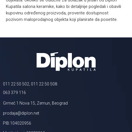
objekata. Ukoliko se odlučite za dolazak u jedan od Diplon
Kupatila salona keramike, kako bi detaljnije pogledali i obavili
kupovinu određenog proizvoda, proverite dostupnost
pozivom maloprodajnog objekta koji planirate da posetite.
011 22 50 502, 011 22 50 508
063 379 116
Grmeč 1 Nova 15, Zemun, Beograd
prodaja@diplon.net
PIB:104020956