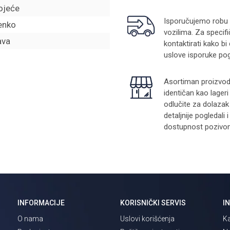
ojeće
Isporučujemo robu na
enko
vozilima. Za specifi
ava
kontaktirati kako bi
uslove isporuke pog
Asortiman proizvoda
identičan kao lager
odlučite za dolazak
detaljnije pogledali
dostupnost pozivom 
INFORMACIJE
KORISNIČKI SERVIS
I
O nama
Uslovi korišćenja
Ka