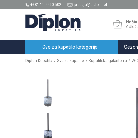
+381 11 2250 502
prodaja@diplon.net
Način
Odlože
Sve za kupatilo kategorije
Sezon
Diplon Kupatila
Sve za kupatilo
Kupatilska galanterija
WC 