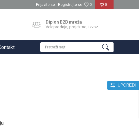
Prijavite se
Registrujte se
0
0
Diplon B2B mreža
Veleprodaja, projektno, izvoz
Kontakt
Pretraži sajt
UPOREDI
ju