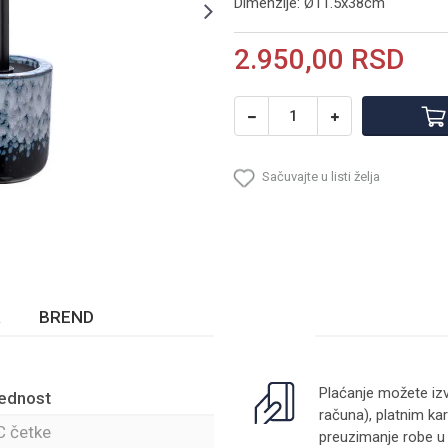
Dimenzije: Ø11.5x38cm
2.950,00
RSD
Sačuvajte u listi želja
BREND
Plaćanje možete izv
ednost
računa), platnim kar
 četke
preuzimanje robe u