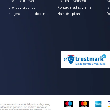
Podaci o trgovcu
Politika privatnosti
Na
Brendovi u ponudi
Kontakt i radno vreme
Is
Karijera | postani deo tima
Najčešća pitanja
Re