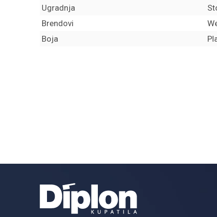
Ugradnja
St
Brendovi
W
Boja
Pl