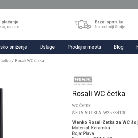
i plaćanja
Brza isporuka
no, na rate
Na teritoriji Srbije
sko sniženje
Usluge
Prodajna mesta
Blog
četke
Rosali WC četka
Rosali WC četka
WC ČETKE
ŠIFRA ARTIKLA:
W25734100
Wenko Rosali četka za WC šol
Materijal: Keramika
Boja: Plava