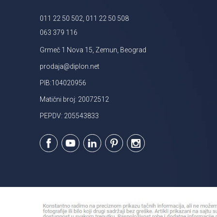
011 22 50 502, 011 22 50 508
063 379 116
Grmeč 1 Nova 15, Zemun, Beograd
prodaja@diplon.net
PIB:104020956
Matični broj: 20072512
PEPDV: 205543833