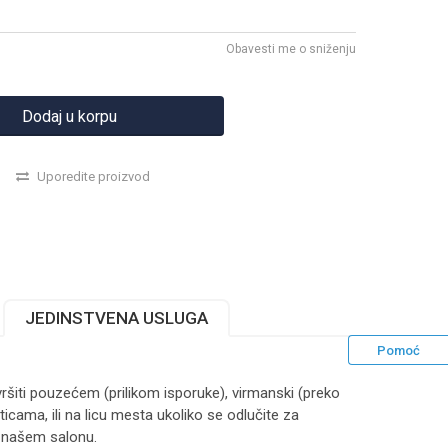
Obavesti me o sniženju
Dodaj u korpu
Uporedite proizvod
JEDINSTVENA USLUGA
Pomoć
ršiti pouzećem (prilikom isporuke), virmanski (preko
ticama, ili na licu mesta ukoliko se odlučite za
 našem salonu.