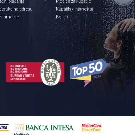
čini plaćanja
Pločice za kupatilo
poruka na adresu
Kupatilski nameštaj
klamacije
Bojleri