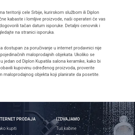
 teritoriji cele Srbije, kurirskom službom ili Diplon
čne kabaste i lomljive proizvode, naši operateri će vas
 dogovorili tačan datum isporuke. Detaljni cenovnik i
ledajte na stranici
isporuka
.
 dostupan za poručivanje u internet prodavnici nije
i pojedinačnih maloprodajnih objekata. Ukoliko se
 u jedan od Diplon Kupatila salona keramike, kako bi
 i obavili kupovinu određenog proizvoda, proverite
maloprodajnog objekta koji planirate da posetite.
NTERNET PRODAJA
IZDVAJAMO
ko kupiti
Tuš kabine