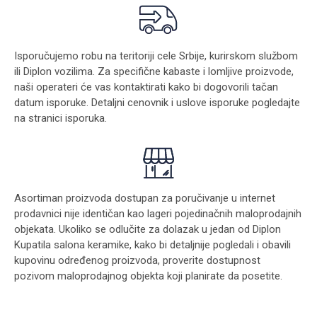
Isporučujemo robu na teritoriji cele Srbije, kurirskom službom
ili Diplon vozilima. Za specifične kabaste i lomljive proizvode,
naši operateri će vas kontaktirati kako bi dogovorili tačan
datum isporuke. Detaljni cenovnik i uslove isporuke pogledajte
na stranici
isporuka
.
Asortiman proizvoda dostupan za poručivanje u internet
prodavnici nije identičan kao lageri pojedinačnih maloprodajnih
objekata. Ukoliko se odlučite za dolazak u jedan od Diplon
Kupatila salona keramike, kako bi detaljnije pogledali i obavili
kupovinu određenog proizvoda, proverite dostupnost
pozivom maloprodajnog objekta koji planirate da posetite.