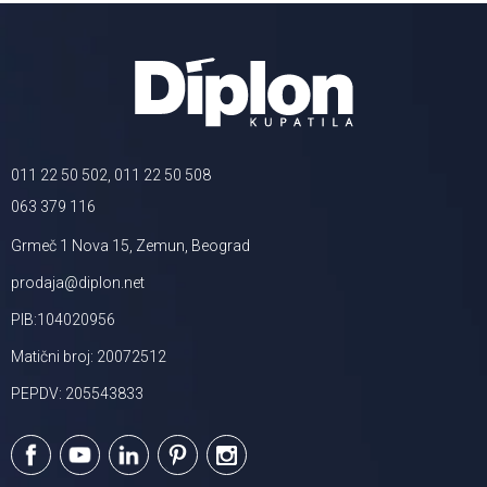
011 22 50 502, 011 22 50 508
063 379 116
Grmeč 1 Nova 15, Zemun, Beograd
prodaja@diplon.net
PIB:104020956
Matični broj: 20072512
PEPDV: 205543833