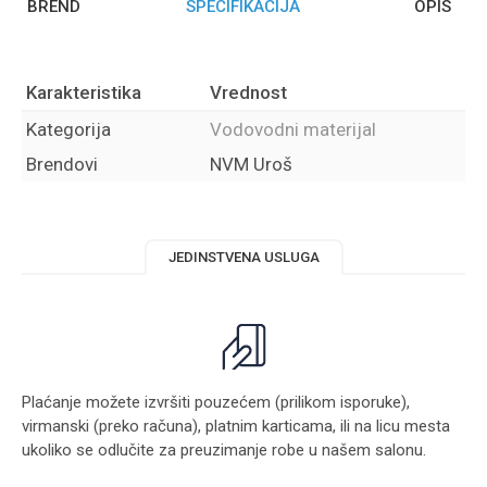
BREND
SPECIFIKACIJA
OPIS
Karakteristika
Vrednost
Kategorija
Vodovodni materijal
Brendovi
NVM Uroš
JEDINSTVENA USLUGA
Plaćanje možete izvršiti pouzećem (prilikom isporuke),
virmanski (preko računa), platnim karticama, ili na licu mesta
ukoliko se odlučite za preuzimanje robe u našem salonu.