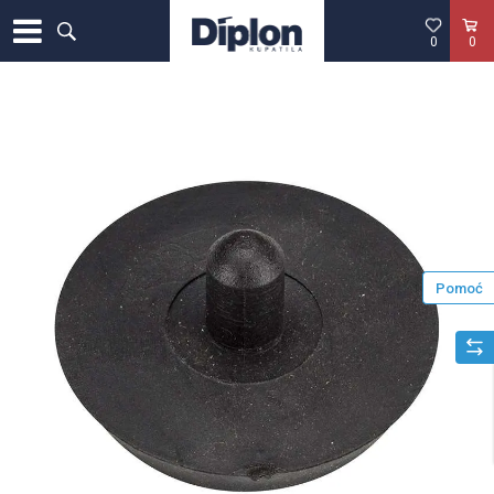
0
0
Pomoć