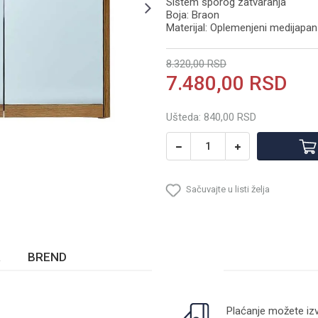
Sistem sporog zatvaranja
Boja: Braon
Materijal: Oplemenjeni medijap
8.320,00
RSD
7.480,00
RSD
Ušteda:
840,00
RSD
Sačuvajte u listi želja
BREND
Plaćanje možete izv