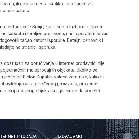
ticama, ili na licu mesta ukoliko se odlučite za
 našem salonu.
 teritoriji cele Srbije, kurirskom službom ili Diplon
čne kabaste i lomljive proizvode, naši operateri će vas
 dogovorili tačan datum isporuke. Detaljni cenovnik i
ledajte na stranici
isporuka
.
 dostupan za poručivanje u internet prodavnici nije
i pojedinačnih maloprodajnih objekata. Ukoliko se
 u jedan od Diplon Kupatila salona keramike, kako bi
 i obavili kupovinu određenog proizvoda, proverite
maloprodajnog objekta koji planirate da posetite.
NTERNET PRODAJA
IZDVAJAMO