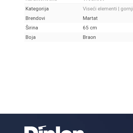
Kategorija
Viseći elementi | gornj
Brendovi
Martat
Širina
65 cm
Boja
Braon