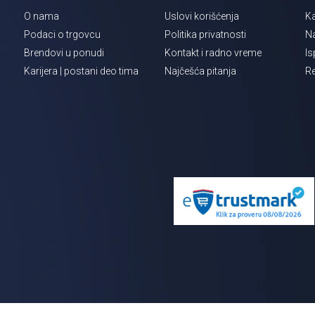
O nama
Uslovi korišćenja
Ka
Podaci o trgovcu
Politika privatnosti
Na
Brendovi u ponudi
Kontakt i radno vreme
Is
Karijera | postani deo tima
Najčešća pitanja
Re