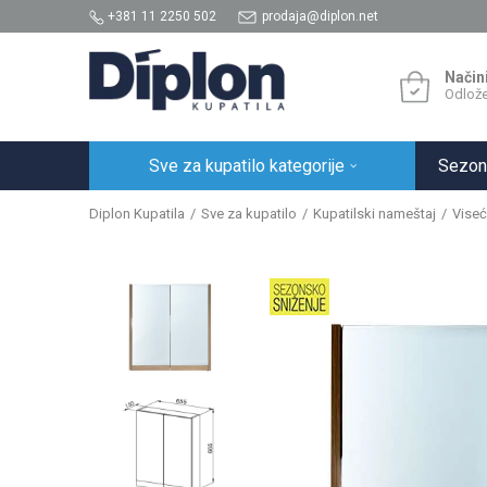
+381 11 2250 502
prodaja@diplon.net
Način
Odlože
Sve za kupatilo kategorije
Sezon
Diplon Kupatila
Sve za kupatilo
Kupatilski nameštaj
Viseć