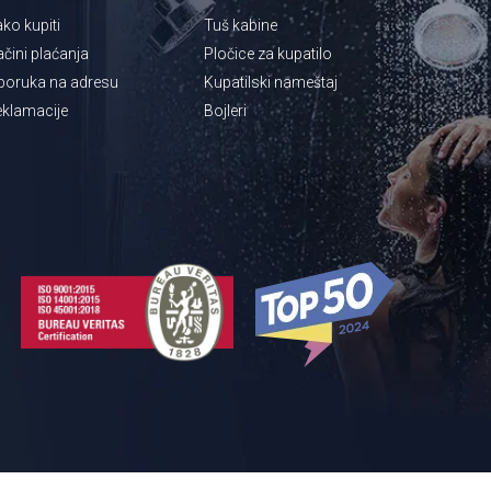
ko kupiti
Tuš kabine
čini plaćanja
Pločice za kupatilo
poruka na adresu
Kupatilski nameštaj
klamacije
Bojleri