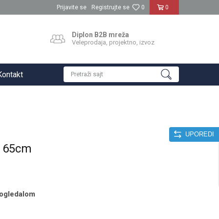
Prijavite se
Registrujte se
0
0
Diplon B2B mreža
Veleprodaja, projektno, izvoz
Kontakt
Pretraži sajt
UPOREDI
ć 65cm
 ogledalom