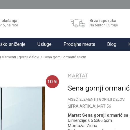
i plaćanja
Brza isporuka
no, na rate
Na teritoriji Srbije
sko sniženje
Usluge
Prodajna mesta
Blog
i elementi | gornji delovi
Sena gornji ormarić 65cm
10
%
Sena gornji ormari
VISEĆI ELEMENTI | GORNJI DELOVI
ŠIFRA ARTIKLA:
MRT 56
Martat Sena gornji ormarić sa
Dimenzije: 65.5x66.5cm
Montaža: Zidna