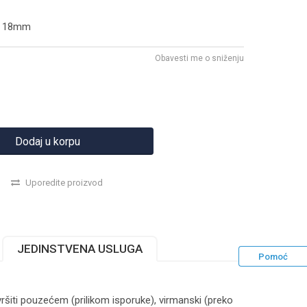
an 18mm
Obavesti me o sniženju
Dodaj u korpu
Uporedite proizvod
JEDINSTVENA USLUGA
Pomoć
ršiti pouzećem (prilikom isporuke), virmanski (preko