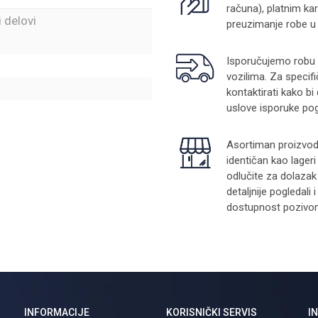
računa), platnim kar
i delovi
preuzimanje robe u
Isporučujemo robu na
vozilima. Za specifi
kontaktirati kako bi
uslove isporuke pog
Asortiman proizvoda
identičan kao lager
odlučite za dolazak
detaljnije pogledali
dostupnost pozivom 
INFORMACIJE
KORISNIČKI SERVIS
I