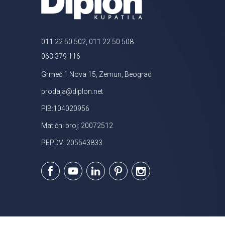
011 22 50 502, 011 22 50 508
063 379 116
Grmeč 1 Nova 15, Zemun, Beograd
prodaja@diplon.net
PIB:104020956
Matični broj: 20072512
PEPDV: 205543833