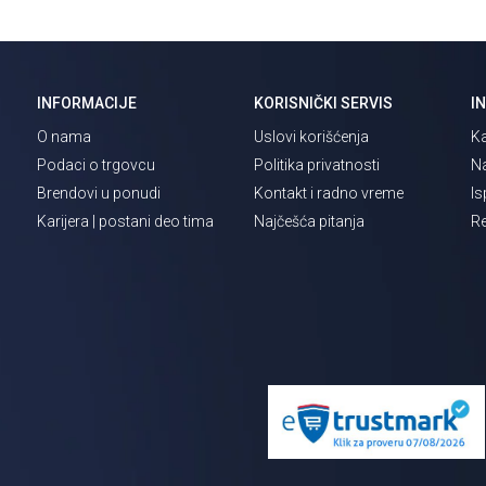
INFORMACIJE
KORISNIČKI SERVIS
I
O nama
Uslovi korišćenja
Ka
Podaci o trgovcu
Politika privatnosti
Na
Brendovi u ponudi
Kontakt i radno vreme
Is
Karijera | postani deo tima
Najčešća pitanja
Re