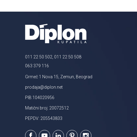
011 22 50 502, 011 22 50 508
063 379 116
Grmeč 1 Nova 15, Zemun, Beograd
prodaja@diplon.net
PIB:104020956
Matični broj: 20072512
PEPDV: 205543833