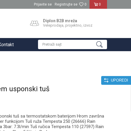
Prijavite se
Registrujte se
0
0
Diplon B2B mreža
Veleprodaja, projektno, izvoz
Kontakt
Pretraži sajt
UPOREDI
em usponski tuš
onski tuš sa termostatskom baterijom Hrom završna
r funkcijom Tuš ruža Tempesta 250 (26666) Rain
a 3bar: 7.3l/min Tuš ručica Tempesta 110 (27597) Rain