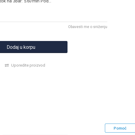
tok na 3bar: 5.6l/min Pod
...
Obavesti me o sniženju
Dodaj u korpu
Uporedite proizvod
Pomoć