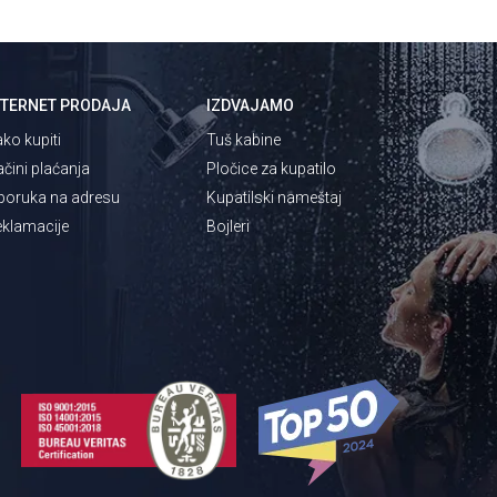
NTERNET PRODAJA
IZDVAJAMO
ko kupiti
Tuš kabine
čini plaćanja
Pločice za kupatilo
poruka na adresu
Kupatilski nameštaj
klamacije
Bojleri