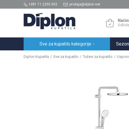
+381 11 2250 502
prodaja@diplon.net
Način
Odlože
Sve za kupatilo kategorije
Sezon
Diplon Kupatila
Sve za kupatilo
Tuševi za kupatilo
Uspons