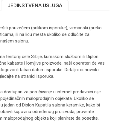
JEDINSTVENA USLUGA
ršiti pouzećem (prilikom isporuke), virmanski (preko
ticama, ili na licu mesta ukoliko se odlučite za
 našem salonu.
 teritoriji cele Srbije, kurirskom službom ili Diplon
čne kabaste i lomljive proizvode, naši operateri će vas
 dogovorili tačan datum isporuke. Detaljni cenovnik i
ledajte na stranici
isporuka
.
 dostupan za poručivanje u internet prodavnici nije
i pojedinačnih maloprodajnih objekata. Ukoliko se
 u jedan od Diplon Kupatila salona keramike, kako bi
 i obavili kupovinu određenog proizvoda, proverite
maloprodajnog objekta koji planirate da posetite.