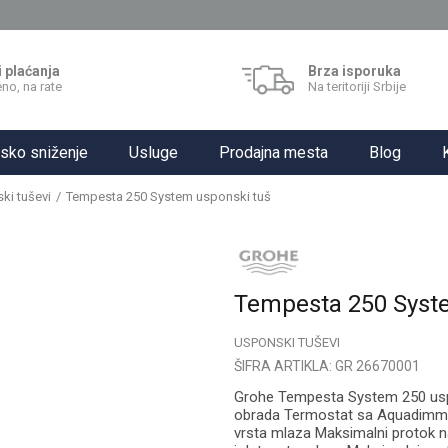
i plaćanja
Brza isporuka
no, na rate
Na teritoriji Srbije
sko sniženje
Usluge
Prodajna mesta
Blog
ki tuševi
Tempesta 250 System usponski tuš
Tempesta 250 Syst
USPONSKI TUŠEVI
ŠIFRA ARTIKLA:
GR 26670001
Grohe Tempesta System 250 usp
obrada Termostat sa Aquadimme
vrsta mlaza Maksimalni protok n