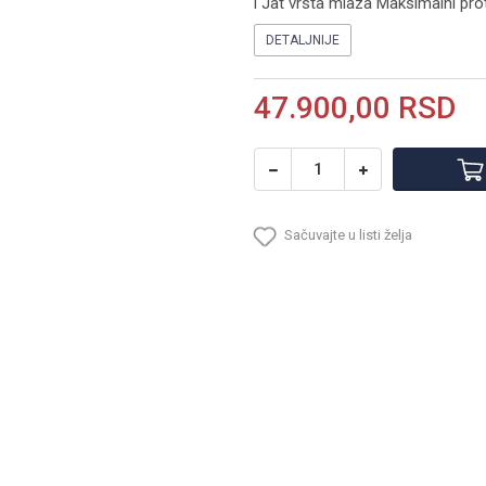
i Jat vrsta mlaza Maksimalni pro
DETALJNIJE
47.900,00
RSD
Sačuvajte u listi želja