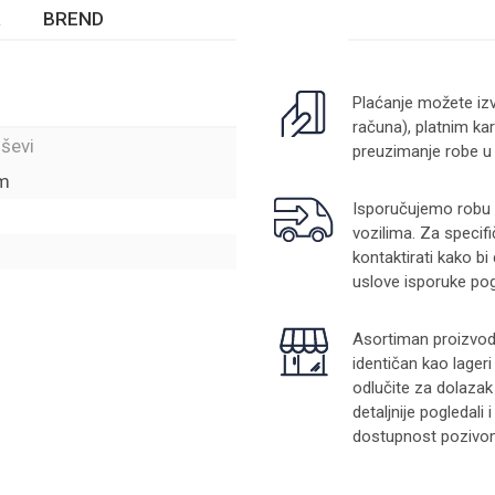
BREND
Plaćanje možete izv
računa), platnim kar
ševi
preuzimanje robe u
om
Isporučujemo robu na
vozilima. Za specifi
kontaktirati kako bi
uslove isporuke pog
Asortiman proizvoda
identičan kao lager
odlučite za dolazak
detaljnije pogledali
dostupnost pozivom 