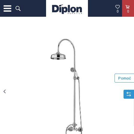
0
0
Pomoć