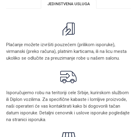
JEDINSTVENA USLUGA
Plaćanje možete izvršiti pouzećem (prilikom isporuke),
virmanski (preko računa), platnim karticama, ili na licu mesta
ukoliko se odlučite za preuzimanje robe u našem salonu.
Isporučujemo robu na teritoriji cele Srbije, kurirskom službom
ili Diplon vozilima. Za specifične kabaste i lomljive proizvode,
naši operateri će vas kontaktirati kako bi dogovorili tačan
datum isporuke. Detaljni cenovnik i uslove isporuke pogledajte
na stranici
isporuka
.