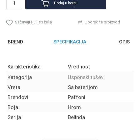
Dodaj u korpu
Sačuvajte u listi želja
Uporedite proizvod
BREND
SPECIFIKACIJA
OPIS
Karakteristika
Vrednost
Kategorija
Usponski tuševi
Vrsta
Sa baterijom
Brendovi
Paffoni
Boja
Hrom
Serija
Belinda