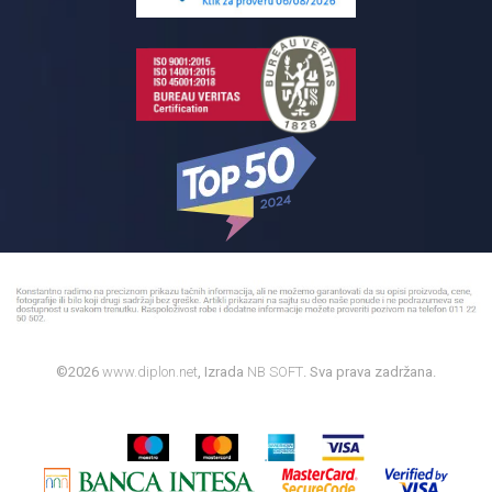
Bojleri
©2026
www.diplon.net
, Izrada
NB SOFT
. Sva prava zadržana.