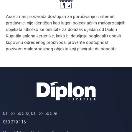
Asortiman proizvoda dostupan za poručivanje u internet
prodavnici nije identičan kao lageri pojedinačnih maloprodajnih
objekata. Ukoliko se odlučite za dolazak u jedan od Diplon
Kupatila salona keramike, kako bi detaljnije pogledali i obavili
kupovinu određenog proizvoda, proverite dostupnost
pozivom maloprodajnog objekta koji planirate da posetite.
011 22 50 502, 011 22 50 508
063 379 116