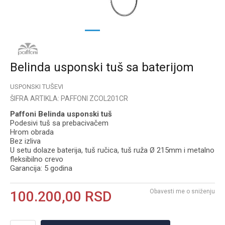
1
2
3
Belinda usponski tuš sa baterijom
USPONSKI TUŠEVI
ŠIFRA ARTIKLA:
PAFFONI ZCOL201CR
Paffoni Belinda usponski tuš
Podesivi tuš sa prebacivačem
Hrom obrada
Bez izliva
U setu dolaze baterija, tuš ručica, tuš ruža Ø 215mm i metalno
fleksibilno crevo
Garancija: 5 godina
Obavesti me o sniženju
100.200,00
RSD