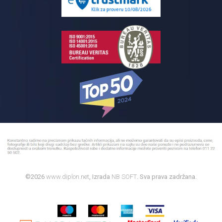
Bojleri
©2026
www.diplon.net
, Izrada
NB SOFT
. Sva prava zadržana.