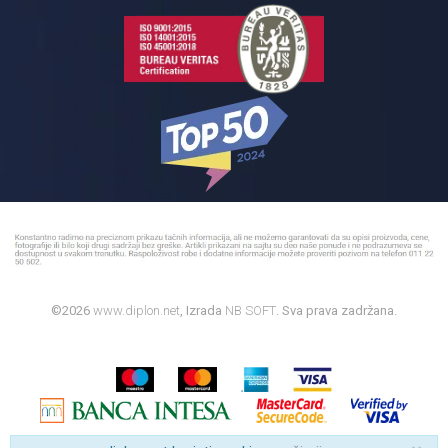
©2026
www.diplon.net
, Izrada
NB SOFT
. Sva prava zadržana.