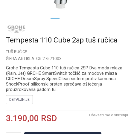
1
2
3
Tempesta 110 Cube 2sp tuš ručica
TUŠ RUČICE
ŠIFRA ARTIKLA:
GR 27571003
Grohe Tempesta Cube 110 tuš ručica 2SP Dva moda mlaza
(Rain, Jet) GROHE SmartSwitch točkić za modove mlaza
GROHE DreamSpray SpeedClean sistem protiv kamenca
ShockProof silikonski prsten sprečava oštećenja
prouzrokovana padom tu
...
DETALJNIJE
Obavesti me o sniženju
3.190,00
RSD