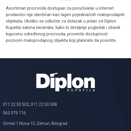
Asortiman proizvoda dostupan za poručivanje u internet
prodavnici nije identičan kao lageri pojedinačnih maloprodajnih
objekata. Ukoliko se odlučite za dolazak u jedan od Diplon
Kupatila salona keramike, kako bi detaljnije pogledali i obavili
kupovinu određenog proizvoda, proverite dostupnost
pozivom maloprodajnog objekta koji planirate da posetite.
011 22 50 502, 011 22 50 508
063 379 116
Grmeč 1 Nova 15, Zemun, Beograd