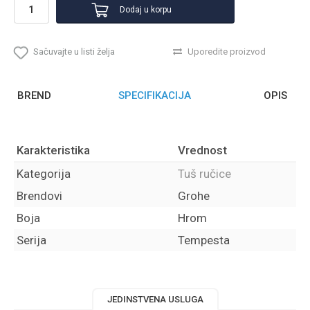
Dodaj u korpu
Sačuvajte u listi želja
Uporedite proizvod
BREND
SPECIFIKACIJA
OPIS
Karakteristika
Vrednost
Kategorija
Tuš ručice
Brendovi
Grohe
Boja
Hrom
Serija
Tempesta
JEDINSTVENA USLUGA