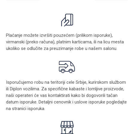
Plaćanje možete izvršiti pouzećem (prilikom isporuke),
virmanski (preko računa), platnim karticama, ili na licu mesta
ukoliko se odlučite za preuzimanje robe u našem salonu.
Isporučujemo robu na teritoriji cele Srbije, kurirskom službom
ili Diplon vozilima. Za specifične kabaste i lomljive proizvode,
naši operateri će vas kontaktirati kako bi dogovorili tačan
datum isporuke. Detaljni cenovnik i uslove isporuke pogledajte
na stranici
isporuka
.