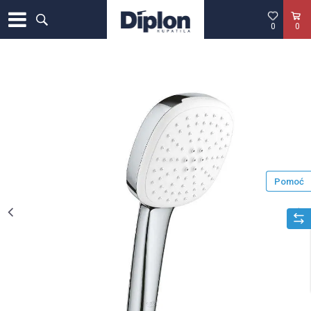
0
0
Pomoć