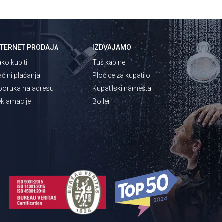
NTERNET PRODAJA
IZDVAJAMO
ko kupiti
Tuš kabine
čini plaćanja
Pločice za kupatilo
poruka na adresu
Kupatilski nameštaj
klamacije
Bojleri