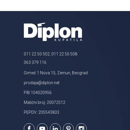
011 22 50 502, 011 22 50 508
063 379 116
Grmeč 1 Nova 15, Zemun, Beograd
prodaja@diplon.net
PIB:104020956
Matični broj: 20072512
PEPDV: 205543833