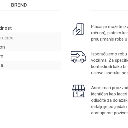
BREND
Plaćanje možete izv
dnost
računa), platnim kar
 ručice
preuzimanje robe u
lon
Isporučujemo robu na
om
vozilima. Za specifi
na
kontaktirati kako bi
uslove isporuke pog
Asortiman proizvoda
identičan kao lager
odlučite za dolazak
detaljnije pogledali
dostupnost pozivom 