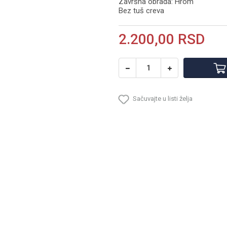
Završna obrada: Hrom
Bez tuš creva
2.200,00
RSD
Sačuvajte u listi želja