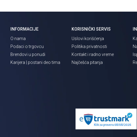
INFORMACIJE
KORISNIČKI SERVIS
I
O nama
Uslovi korišćenja
Ka
Podaci o trgovcu
Politika privatnosti
Na
Brendovi u ponudi
Kontakt i radno vreme
Is
Karijera | postani deo tima
Najčešća pitanja
Re