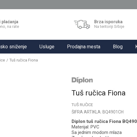
i plaćanja
Brza isporuka
no, na rate
Na teritoriji Srbije
sko sniženje
Usluge
Prodajna mesta
Blog
ice
Tuš ručica Fiona
Tuš ručica Fiona
TUŠ RUČICE
ŠIFRA ARTIKLA:
BQ4901CH
Diplon tuš ručica Fiona BQ4
Materijal: PVC
Sa jednim modom mlaza