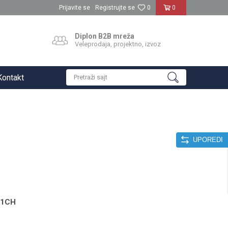
Prijavite se
Registrujte se
0
0
Diplon B2B mreža
Veleprodaja, projektno, izvoz
Kontakt
Pretraži sajt
UPOREDI
901CH