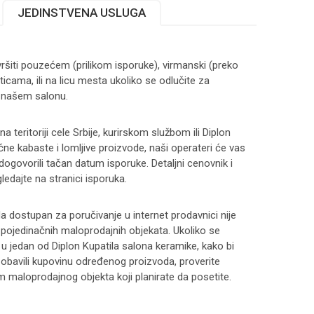
JEDINSTVENA USLUGA
ršiti pouzećem (prilikom isporuke), virmanski (preko
ticama, ili na licu mesta ukoliko se odlučite za
 našem salonu.
 teritoriji cele Srbije, kurirskom službom ili Diplon
čne kabaste i lomljive proizvode, naši operateri će vas
 dogovorili tačan datum isporuke. Detaljni cenovnik i
ledajte na stranici
isporuka
.
 dostupan za poručivanje u internet prodavnici nije
i pojedinačnih maloprodajnih objekata. Ukoliko se
 u jedan od Diplon Kupatila salona keramike, kako bi
 i obavili kupovinu određenog proizvoda, proverite
maloprodajnog objekta koji planirate da posetite.