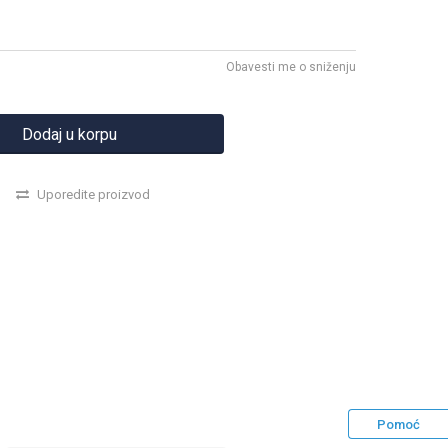
Obavesti me o sniženju
Dodaj u korpu
Uporedite proizvod
Pomoć