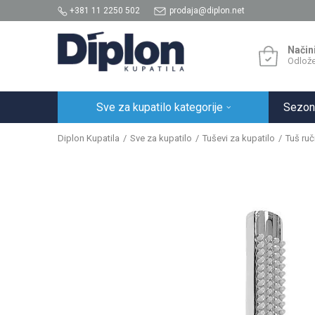
+381 11 2250 502
prodaja@diplon.net
Način
Odlože
Sve za kupatilo kategorije
Sezon
Diplon Kupatila
Sve za kupatilo
Tuševi za kupatilo
Tuš ruč