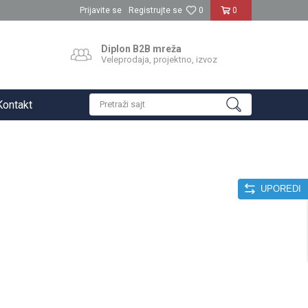
Prijavite se
Registrujte se
0
0
Diplon B2B mreža
Veleprodaja, projektno, izvoz
Kontakt
Pretraži sajt
UPOREDI