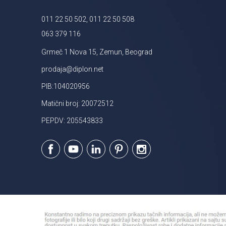
011 22 50 502, 011 22 50 508
063 379 116
Grmeč 1 Nova 15, Zemun, Beograd
prodaja@diplon.net
PIB:104020956
Matični broj: 20072512
PEPDV: 205543833