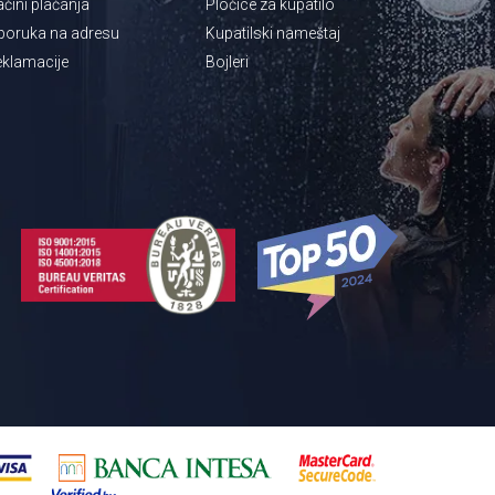
čini plaćanja
Pločice za kupatilo
poruka na adresu
Kupatilski nameštaj
klamacije
Bojleri