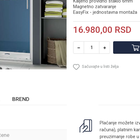
Kaljeno providno staklo 6mm
Magnetno zatvaranje
EasyFix - jednostavna montaža
16.980,00
RSD
Sačuvajte u listi želja
BREND
Plaćanje možete izv
računa), platnim kar
stene
preuzimanje robe u