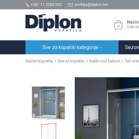
+381 11 2250 502
prodaja@diplon.net
Način
Odlože
Sve za kupatilo kategorije
Sezon
Diplon Kupatila
Sve za kupatilo
Kade i tuš kabine
Tuš vrat