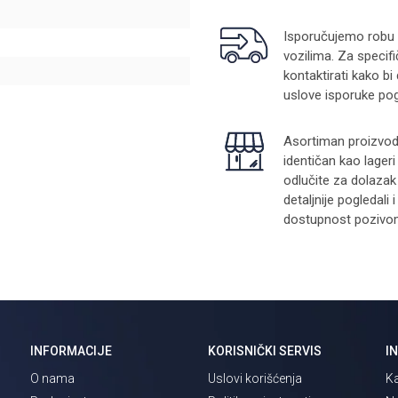
Isporučujemo robu na
vozilima. Za specifi
kontaktirati kako bi
uslove isporuke pog
Asortiman proizvoda
identičan kao lager
odlučite za dolazak
detaljnije pogledali
dostupnost pozivom 
INFORMACIJE
KORISNIČKI SERVIS
I
O nama
Uslovi korišćenja
Ka