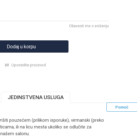
Obavesti me o sniženju
Dodaj u korpu
Uporedite proizvod
JEDINSTVENA USLUGA
Pomoć
ršiti pouzećem (prilikom isporuke), virmanski (preko
ticama, ili na licu mesta ukoliko se odlučite za
 našem salonu.