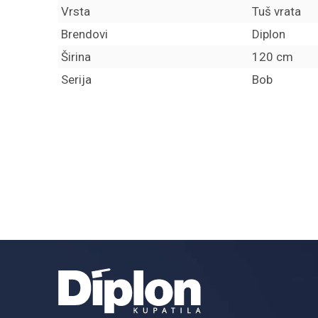
Vrsta
Tuš vrata
Brendovi
Diplon
Širina
120 cm
Serija
Bob