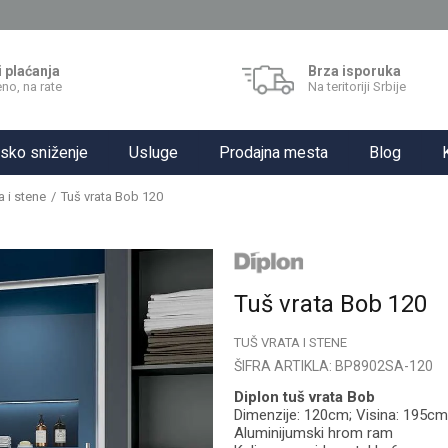
i plaćanja
Brza isporuka
no, na rate
Na teritoriji Srbije
sko sniženje
Usluge
Prodajna mesta
Blog
a i stene
Tuš vrata Bob 120
Tuš vrata Bob 120
TUŠ VRATA I STENE
ŠIFRA ARTIKLA:
BP8902SA-120
Diplon tuš vrata Bob
Dimenzije: 120cm; Visina: 195cm
Aluminijumski hrom ram