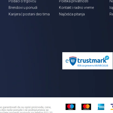
Podaci o trgovcu
Politika privatnosti
Na
Brendovi u ponudi
Kontakt i radno vreme
Is
Karijera | postani deo tima
Najčešća pitanja
Re