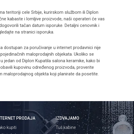
 teritoriji cele Srbije, kurirskom službom ili Diplon
čne kabaste i lomljive proizvode, naši operateri će vas
 dogovorili tačan datum isporuke. Detaljni cenovnik i
ledajte na stranici
isporuka
.
 dostupan za poručivanje u internet prodavnici nije
i pojedinačnih maloprodajnih objekata. Ukoliko se
 u jedan od Diplon Kupatila salona keramike, kako bi
 i obavili kupovinu određenog proizvoda, proverite
maloprodajnog objekta koji planirate da posetite.
NTERNET PRODAJA
IZDVAJAMO
ko kupiti
Tuš kabine