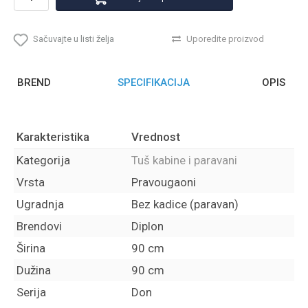
Sačuvajte u listi želja
Uporedite proizvod
BREND
SPECIFIKACIJA
OPIS
Karakteristika
Vrednost
Kategorija
Tuš kabine i paravani
Vrsta
Pravougaoni
Ugradnja
Bez kadice (paravan)
Brendovi
Diplon
Širina
90 cm
Dužina
90 cm
Serija
Don