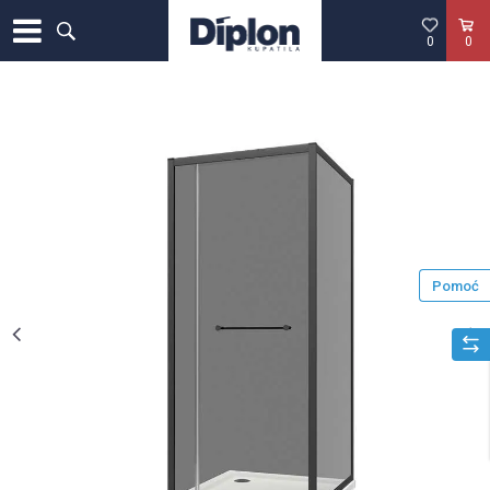
0
0
Pomoć