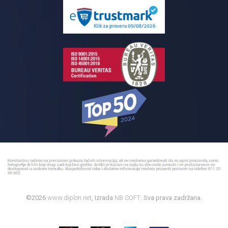
Pločice za kupatilo
Reklamacije
Kupatilski nameštaj
Bojleri
©2026
www.diplon.net
, Izrada
NB SOFT
. Sva prava zadržana.