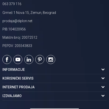
063 379 116
Grmeč 1 Nova 15, Zemun, Beograd
prodaja@diplon.net
PIB:104020956
Matični broj: 20072512
PEPDV: 205543833
INFORMACIJE
O nama
KORISNIČKI SERVIS
Podaci o trgovcu
Uslovi korišćenja
INTERNET PRODAJA
Brendovi u ponudi
Politika privatnosti
Kako kupiti
IZDVAJAMO
Karijera | postani deo tima
Kontakt i radno vreme
Načini plaćanja
Tuš kabine
Najčešća pitanja
Isporuka na adresu