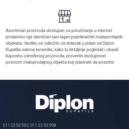
Asortiman proizvoda dostupan za poručivanje u internet
prodavnici nije identičan kao lageri pojedinačnih maloprodajnih
objekata. Ukoliko se odlučite za dolazak u jedan od Diplon
Kupatila salona keramike, kako bi detaljnije pogledali i obavili
kupovinu određenog proizvoda, proverite dostupnost
pozivom maloprodajnog objekta koji planirate da posetite.
011 22 50 502, 011 22 50 508