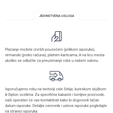
JEDINSTVENA USLUGA
Plaćanje možete izvršiti pouzećem (prilikom isporuke),
virmanski (preko računa), platnim karticama, ili na licu mesta
ukoliko se odlučite za preuzimanje robe u našem salonu.
Isporučujemo robu na teritoriji cele Srbije, kurirskom službom
ili Diplon vozilima. Za specifične kabaste i lomljive proizvode,
naši operateri će vas kontaktirati kako bi dogovorili tačan
datum isporuke. Detaljni cenovnik i uslove isporuke pogledajte
na stranici
isporuka
.