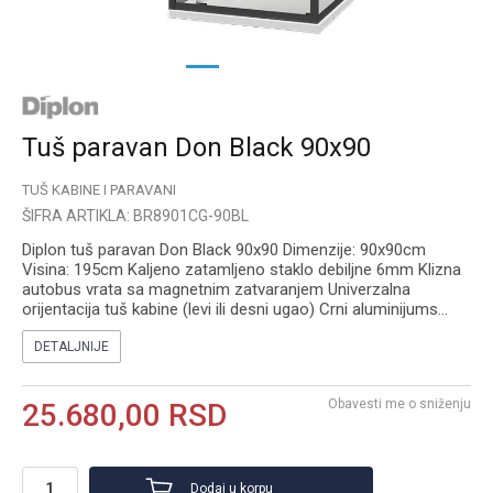
1
2
3
Tuš paravan Don Black 90x90
TUŠ KABINE I PARAVANI
ŠIFRA ARTIKLA:
BR8901CG-90BL
Diplon tuš paravan Don Black 90x90 Dimenzije: 90x90cm
Visina: 195cm Kaljeno zatamljeno staklo debiljne 6mm Klizna
autobus vrata sa magnetnim zatvaranjem Univerzalna
orijentacija tuš kabine (levi ili desni ugao) Crni aluminijums
...
DETALJNIJE
Obavesti me o sniženju
25.680,00
RSD
Dodaj u korpu