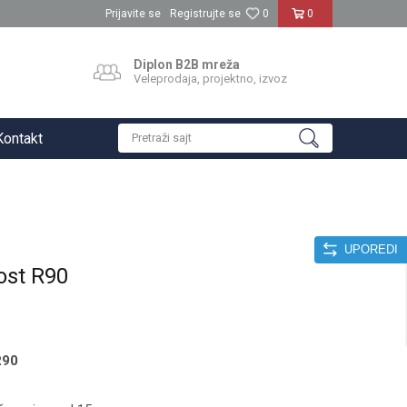
Prijavite se
Registrujte se
0
0
Diplon B2B mreža
Veleprodaja, projektno, izvoz
Kontakt
Pretraži sajt
UPOREDI
ost R90
R90