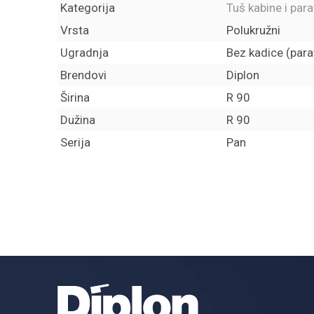
Kategorija
Tuš kabine i para
Vrsta
Polukružni
Ugradnja
Bez kadice (para
Brendovi
Diplon
Širina
R 90
Dužina
R 90
Serija
Pan