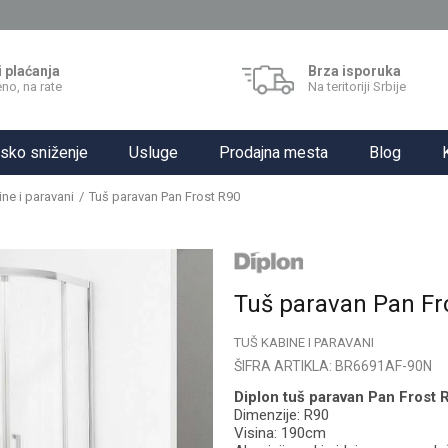
i plaćanja
Brza isporuka
no, na rate
Na teritoriji Srbije
sko sniženje
Usluge
Prodajna mesta
Blog
ne i paravani
Tuš paravan Pan Frost R90
Tuš paravan Pan Fr
TUŠ KABINE I PARAVANI
ŠIFRA ARTIKLA:
BR6691AF-90N
Diplon tuš paravan Pan Frost 
Dimenzije: R90
Visina: 190cm