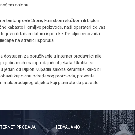
 našem salonu.
 teritoriji cele Srbije, kurirskom službom ili Diplon
čne kabaste i lomljive proizvode, naši operateri će vas
 dogovorili tačan datum isporuke. Detaljni cenovnik i
ledajte na stranici
isporuka
.
 dostupan za poručivanje u internet prodavnici nije
i pojedinačnih maloprodajnih objekata. Ukoliko se
 u jedan od Diplon Kupatila salona keramike, kako bi
 i obavili kupovinu određenog proizvoda, proverite
maloprodajnog objekta koji planirate da posetite.
NTERNET PRODAJA
IZDVAJAMO