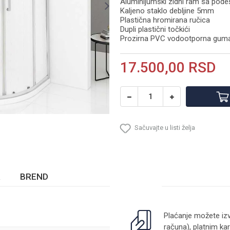
Aluminijumski zidni ram sa po
Kaljeno staklo debljine 5mm
Plastična hromirana ručica
Dupli plastični točkići
Prozirna PVC vodootporna guma 
17.500,00
RSD
Sačuvajte u listi želja
BREND
Plaćanje možete izv
računa), platnim kar