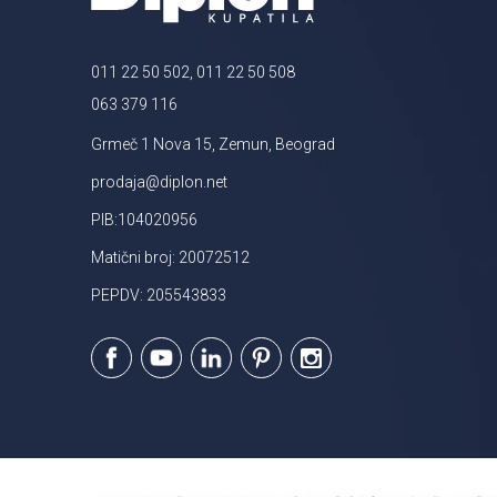
011 22 50 502, 011 22 50 508
063 379 116
Grmeč 1 Nova 15, Zemun, Beograd
prodaja@diplon.net
PIB:104020956
Matični broj: 20072512
PEPDV: 205543833