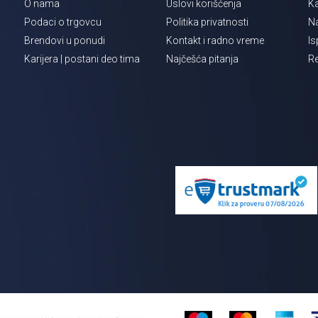
O nama
Uslovi korišćenja
Ka
Podaci o trgovcu
Politika privatnosti
Na
Brendovi u ponudi
Kontakt i radno vreme
Is
Karijera | postani deo tima
Najčešća pitanja
Re