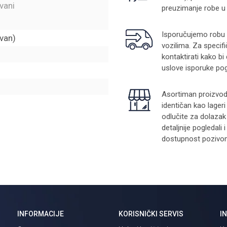
vani
preuzimanje robe u
Isporučujemo robu na
van)
vozilima. Za specifi
kontaktirati kako bi
uslove isporuke pog
Asortiman proizvoda
identičan kao lager
odlučite za dolazak
detaljnije pogledali
dostupnost pozivom 
INFORMACIJE
KORISNIČKI SERVIS
I