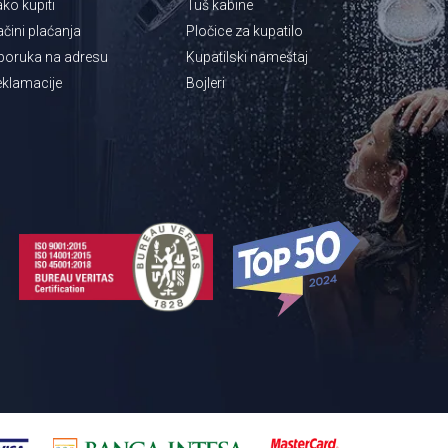
ko kupiti
Tuš kabine
čini plaćanja
Pločice za kupatilo
poruka na adresu
Kupatilski nameštaj
klamacije
Bojleri