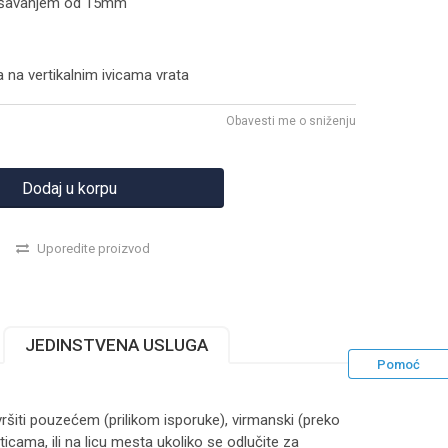
dešavanjem od 15mm
na vertikalnim ivicama vrata
Obavesti me o sniženju
Dodaj u korpu
Uporedite proizvod
JEDINSTVENA USLUGA
Pomoć
ršiti pouzećem (prilikom isporuke), virmanski (preko
ticama, ili na licu mesta ukoliko se odlučite za