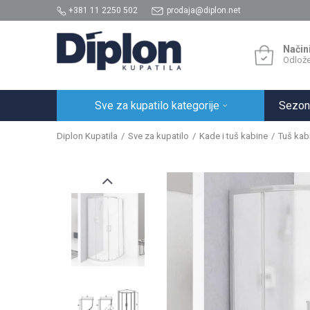
+381 11 2250 502
prodaja@diplon.net
Način
Odlože
Sve za kupatilo kategorije
Sezon
Diplon Kupatila
Sve za kupatilo
Kade i tuš kabine
Tuš kabi