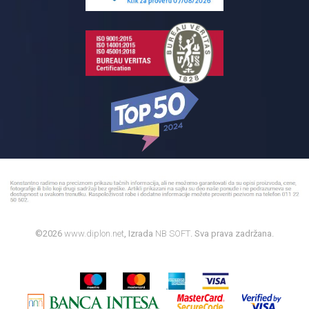
Bojleri
©2026
www.diplon.net
, Izrada
NB SOFT
. Sva prava zadržana.