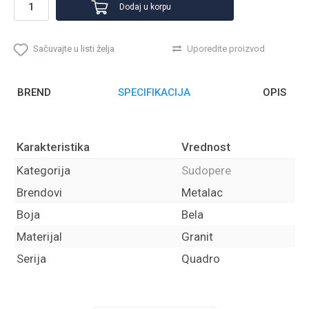
Dodaj u korpu
Sačuvajte u listi želja
Uporedite proizvod
BREND
SPECIFIKACIJA
OPIS
Karakteristika
Vrednost
Kategorija
Sudopere
Brendovi
Metalac
Boja
Bela
Materijal
Granit
Serija
Quadro