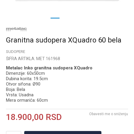
1
2
3
Granitna sudopera XQuadro 60 bela
SUDOPERE
ŠIFRA ARTIKLA:
MET 161968
Metalac Inko granitna sudopera XQuadro
Dimenzije: 60x50cm
Dubina korita: 19.5cm
Otvor sifona: Ø90
Boja: Bela
Vrsta: Usadna
Mera ormarića: 60cm
Obavesti me o sniženju
18.900,00
RSD