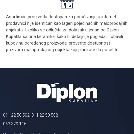
Asortiman proizvoda dostupan za poručivanje u internet
prodavnici nije identičan kao lageri pojedinačnih maloprodajnih
objekata. Ukoliko se odlučite za dolazak u jedan od Diplon
Kupatila salona keramike, kako bi detaljnije pogledali i obavili
kupovinu određenog proizvoda, proverite dostupnost
pozivom maloprodajnog objekta koji planirate da posetite.
011 22 50 502, 011 22 50 508
063 379 116