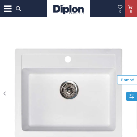
0
0
Pomoć