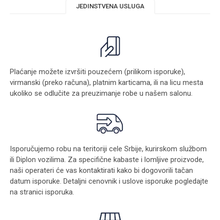
JEDINSTVENA USLUGA
Plaćanje možete izvršiti pouzećem (prilikom isporuke),
virmanski (preko računa), platnim karticama, ili na licu mesta
ukoliko se odlučite za preuzimanje robe u našem salonu.
Isporučujemo robu na teritoriji cele Srbije, kurirskom službom
ili Diplon vozilima. Za specifične kabaste i lomljive proizvode,
naši operateri će vas kontaktirati kako bi dogovorili tačan
datum isporuke. Detaljni cenovnik i uslove isporuke pogledajte
na stranici
isporuka
.