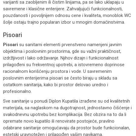
varijanti sa zaobljenim ili čistim linijama, pa se lako uklapaju u
savremene i klasične enterijere. Zahvaljujući funkcionalnosti,
pouzdanosti i povoljnijem odnosu cene i kvaliteta, monoblok WC
šolje ostaju trajno popularan izbor u mnogim domaćinstvima.
Pisoari
Pisoari
su sanitarni elementi prvenstveno namenjeni javnim
objektima i poslovnim prostorima, gde su važni praktičnost,
izdržljivost i lako održavanje. Njihov dizajn i funkcionalnost
prilagođeni su frekventnoj upotrebi, a istovremeno doprinose
racionalnom korišćenju prostora i vode. U savremenim
poslovnim enterijerima pisoari se često biraju u skladu sa
ostatkom sanitarija, kako bi prostor delovao uredno i
profesionalno.
Sve sanitarije u ponudi Diplon Kupatila izrađene su od kvalitetnih
materijala, sa naglaskom na dugotrajnost, jednostavno čišćenje i
svakodnevnu upotrebu bez komplikacija. Bez obzira na to da li
opremate novo kupatilo ili renovirate postojeće, pravilno
odabrane sanitarije omogućavaju da prostor bude funkcionalan,
estetski uravnotežen i prilagođen vašim navikama.