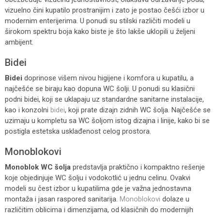
vizuelno čini kupatilo prostranijim i zato je postao češći izbor u
modernim enterijerima. U ponudi su stilski različiti modeli u
širokom spektru boja kako biste je što lakše uklopili u željeni
ambijent.
Bidei
Bidei
doprinose višem nivou higijene i komfora u kupatilu, a
najčešće se biraju kao dopuna WC šolji. U ponudi su klasični
podni bidei, koji se uklapaju uz standardne sanitarne instalacije,
kao i konzolni
bidei
, koji prate dizajn zidnih WC šolja. Najčešće se
uzimaju u kompletu sa WC šoljom istog dizajna i linije, kako bi se
postigla estetska usklađenost celog prostora.
Monoblokovi
Monoblok
WC šolja
predstavlja praktično i kompaktno rešenje
koje objedinjuje WC šolju i vodokotlić u jednu celinu. Ovakvi
modeli su čest izbor u kupatilima gde je važna jednostavna
montaža i jasan raspored sanitarija.
Monoblokovi
dolaze u
različitim oblicima i dimenzijama, od klasičnih do modernijih