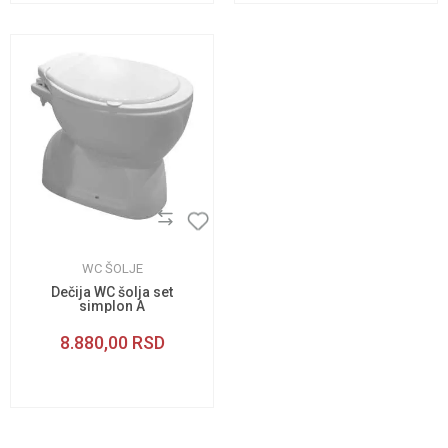
WC ŠOLJE
Dečija WC šolja set
simplon A
8.880,00
RSD