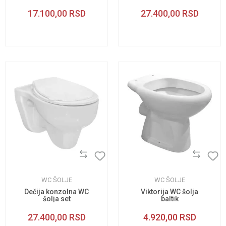
17.100,00
RSD
27.400,00
RSD
WC ŠOLJE
WC ŠOLJE
Dečija konzolna WC
Viktorija WC šolja
šolja set
baltik
27.400,00
RSD
4.920,00
RSD