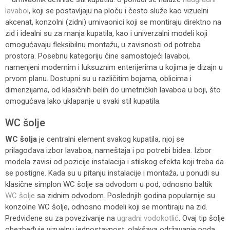
lavaboi
, koji se postavljaju na ploču i često služe kao vizuelni
akcenat, konzolni (zidni) umivaonici koji se montiraju direktno na
zid i idealni su za manja kupatila, kao i univerzalni modeli koji
omogućavaju fleksibilnu montažu, u zavisnosti od potreba
prostora. Posebnu kategoriju čine samostojeći lavaboi,
namenjeni modernim i luksuznim enterijerima u kojima je dizajn u
prvom planu. Dostupni su u različitim bojama, oblicima i
dimenzijama, od klasičnih belih do umetničkih lavaboa u boji, što
omogućava lako uklapanje u svaki stil kupatila.
WC šolje
WC šolja
je centralni element svakog kupatila, njoj se
prilagođava izbor lavaboa, nameštaja i po potrebi bidea. Izbor
modela zavisi od pozicije instalacija i stilskog efekta koji treba da
se postigne. Kada su u pitanju instalacije i montaža, u ponudi su
klasične simplon WC šolje sa odvodom u pod, odnosno baltik
WC šolje
sa zidnim odvodom. Poslednjih godina popularnije su
konzolne WC šolje, odnosno modeli koji se montiraju na zid.
Predviđene su za povezivanje na
ugradni vodokotlić
. Ovaj tip šolje
obezbeđuje vizuelnu jednostavnost, olakšava održavanje poda,