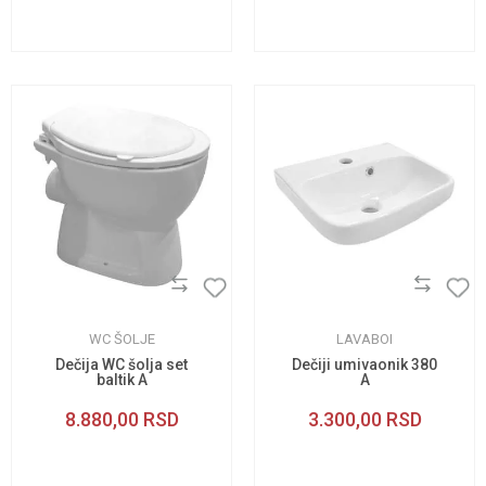
WC ŠOLJE
LAVABOI
Dečija WC šolja set
Dečiji umivaonik 380
baltik A
A
8.880,00
RSD
3.300,00
RSD