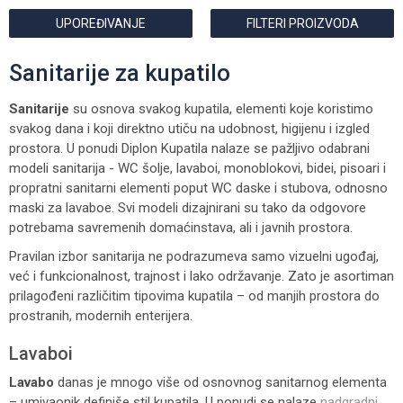
UPOREĐIVANJE
FILTERI PROIZVODA
Sanitarije za kupatilo
Sanitarije
su osnova svakog kupatila, elementi koje koristimo
svakog dana i koji direktno utiču na udobnost, higijenu i izgled
prostora. U ponudi Diplon Kupatila nalaze se pažljivo odabrani
modeli sanitarija - WC šolje, lavaboi, monoblokovi, bidei, pisoari i
propratni sanitarni elementi poput WC daske i stubova, odnosno
maski za lavaboe. Svi modeli dizajnirani su tako da odgovore
potrebama savremenih domaćinstava, ali i javnih prostora.
Pravilan izbor sanitarija ne podrazumeva samo vizuelni ugođaj,
već i funkcionalnost, trajnost i lako održavanje. Zato je asortiman
prilagođeni različitim tipovima kupatila – od manjih prostora do
prostranih, modernih enterijera.
Lavaboi
Lavabo
danas je mnogo više od osnovnog sanitarnog elementa
– umivaonik definiše stil kupatila. U ponudi se nalaze
nadgradni