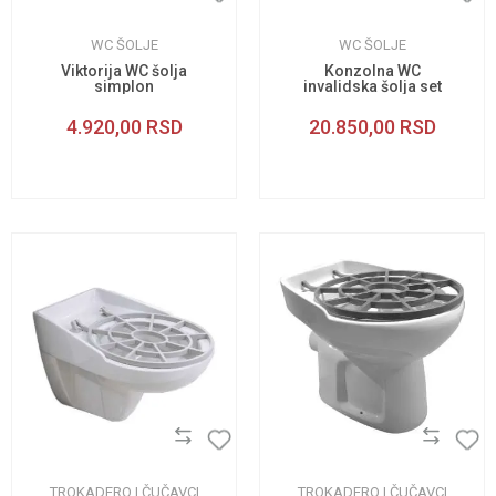
WC ŠOLJE
WC ŠOLJE
Viktorija WC šolja
Konzolna WC
simplon
invalidska šolja set
4.920,00
RSD
20.850,00
RSD
TROKADERO I ČUČAVCI
TROKADERO I ČUČAVCI