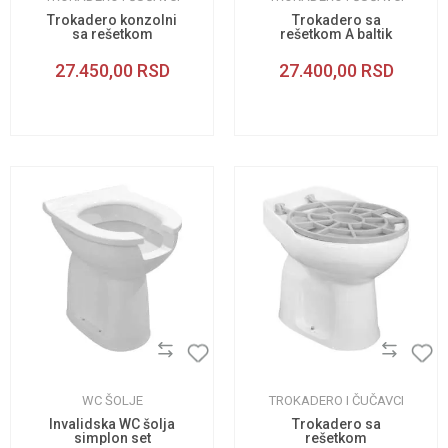
Trokadero konzolni
Trokadero sa
sa rešetkom
rešetkom A baltik
27.450,00
RSD
27.400,00
RSD
WC ŠOLJE
TROKADERO I ČUČAVCI
Invalidska WC šolja
Trokadero sa
simplon set
rešetkom