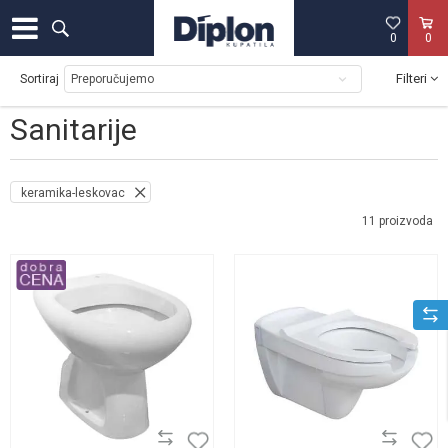
0
0
Filteri
Sortiraj
Sanitarije
keramika-leskovac
11
proizvoda