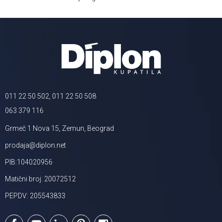
011 22 50 502, 011 22 50 508
063 379 116
Grmeč 1 Nova 15, Zemun, Beograd
prodaja@diplon.net
PIB:104020956
Matični broj: 20072512
PEPDV: 205543833