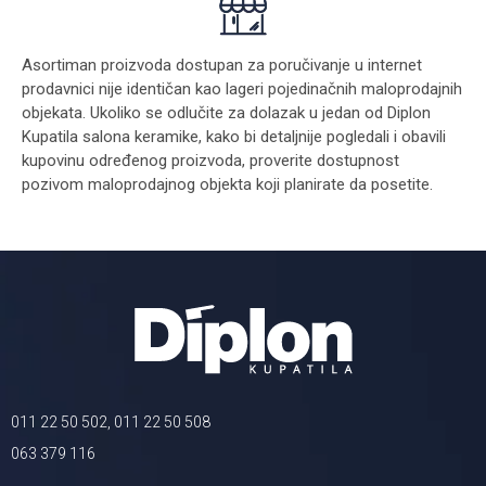
Asortiman proizvoda dostupan za poručivanje u internet
prodavnici nije identičan kao lageri pojedinačnih maloprodajnih
objekata. Ukoliko se odlučite za dolazak u jedan od Diplon
Kupatila salona keramike, kako bi detaljnije pogledali i obavili
kupovinu određenog proizvoda, proverite dostupnost
pozivom maloprodajnog objekta koji planirate da posetite.
011 22 50 502, 011 22 50 508
063 379 116