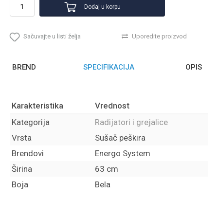
Dodaj u korpu
Sačuvajte u listi želja
Uporedite proizvod
BREND
SPECIFIKACIJA
OPIS
Karakteristika
Vrednost
Kategorija
Radijatori i grejalice
Vrsta
Sušač peškira
Brendovi
Energo System
Širina
63 cm
Boja
Bela