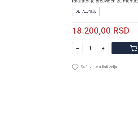
Radijator je predviđen za monta
DETALJNIJE
18.200,00
RSD
Sačuvajte u listi želja