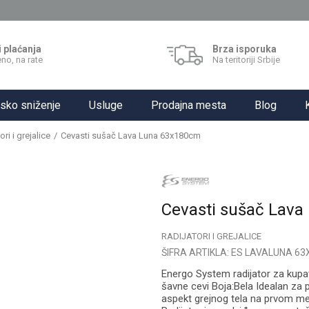
i plaćanja
Brza isporuka
no, na rate
Na teritoriji Srbije
sko sniženje
Usluge
Prodajna mesta
Blog
ori i grejalice
Cevasti sušač Lava Luna 63x180cm
Cevasti sušač Lav
RADIJATORI I GREJALICE
ŠIFRA ARTIKLA:
ES LAVALUNA 63
Energo System radijator za kupat
šavne cevi Boja:Bela Idealan za 
aspekt grejnog tela na prvom me