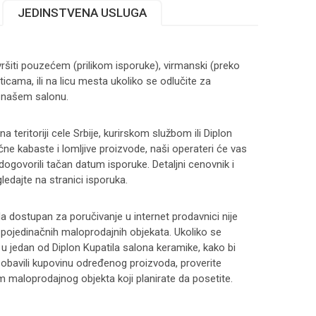
JEDINSTVENA USLUGA
ršiti pouzećem (prilikom isporuke), virmanski (preko
ticama, ili na licu mesta ukoliko se odlučite za
 našem salonu.
 teritoriji cele Srbije, kurirskom službom ili Diplon
čne kabaste i lomljive proizvode, naši operateri će vas
 dogovorili tačan datum isporuke. Detaljni cenovnik i
ledajte na stranici
isporuka
.
 dostupan za poručivanje u internet prodavnici nije
i pojedinačnih maloprodajnih objekata. Ukoliko se
 u jedan od Diplon Kupatila salona keramike, kako bi
 i obavili kupovinu određenog proizvoda, proverite
maloprodajnog objekta koji planirate da posetite.