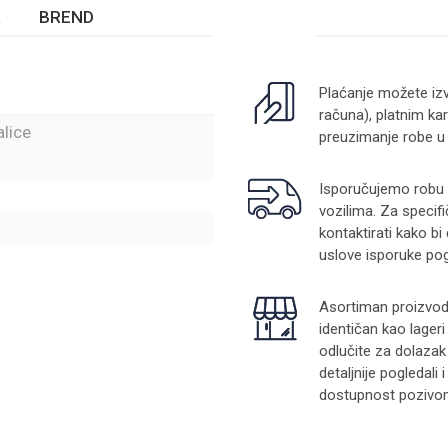
BREND
Plaćanje možete izv
računa), platnim kar
alice
preuzimanje robe u
Isporučujemo robu na
vozilima. Za specifi
kontaktirati kako bi
uslove isporuke pog
Asortiman proizvoda
identičan kao lager
odlučite za dolazak
detaljnije pogledali
dostupnost pozivom 