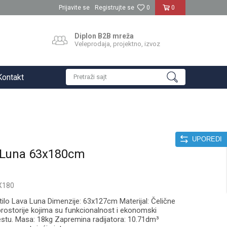
Prijavite se
Registrujte se
0
0
Diplon B2B mreža
Veleprodaja, projektno, izvoz
Kontakt
Pretraži sajt
UPOREDI
a Luna 63x180cm
X180
ilo Lava Luna Dimenzije: 63x127cm Materijal: Čelične
prostorije kojima su funkcionalnost i ekonomski
stu. Masa: 18kg Zapremina radijatora: 10.71dm³