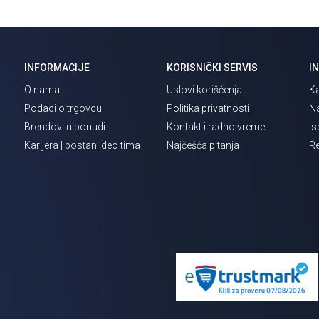
INFORMACIJE
KORISNIČKI SERVIS
I
O nama
Uslovi korišćenja
Ka
Podaci o trgovcu
Politika privatnosti
Na
Brendovi u ponudi
Kontakt i radno vreme
Is
Karijera | postani deo tima
Najčešća pitanja
Re