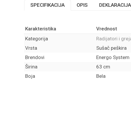
SPECIFIKACIJA
OPIS
DEKLARACIJA
Karakteristika
Vrednost
Kategorija
Radijatori i grej
Vrsta
Sušač peškira
Brendovi
Energo System
Širina
63 cm
Boja
Bela