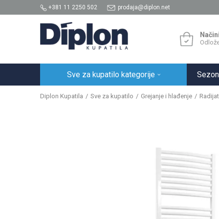
+381 11 2250 502
prodaja@diplon.net
Način
Odlože
Sve za kupatilo kategorije
Sezon
Diplon Kupatila
Sve za kupatilo
Grejanje i hlađenje
Radijat