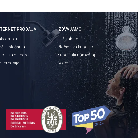
NTERNET PRODAJA
IZDVAJAMO
ko kupiti
Tuš kabine
čini plaćanja
Pločice za kupatilo
poruka na adresu
Kupatilski nameštaj
klamacije
Bojleri