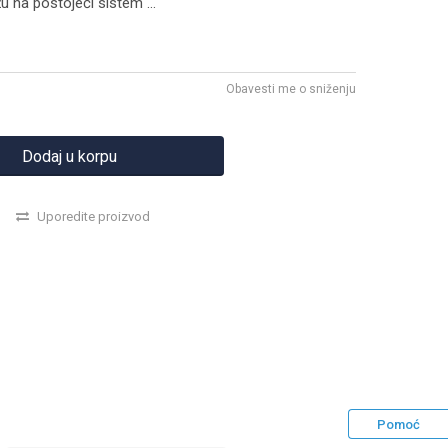
žu na postojeći sistem
...
Obavesti me o sniženju
Dodaj u korpu
Uporedite proizvod
Pomoć