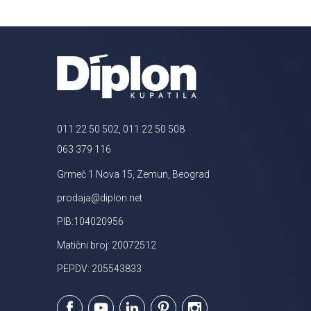
011 22 50 502, 011 22 50 508
063 379 116
Grmeč 1 Nova 15, Zemun, Beograd
prodaja@diplon.net
PIB:104020956
Matični broj: 20072512
PEPDV: 205543833