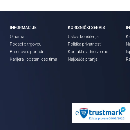
INFORMACIJE
KORISNIČKI SERVIS
I
O nama
Uslovi korišćenja
Ka
Podaci o trgovcu
Politika privatnosti
Na
Brendovi u ponudi
Kontakt i radno vreme
Is
Karijera | postani deo tima
Najčešća pitanja
Re