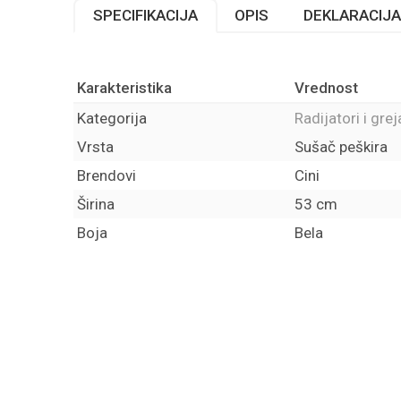
SPECIFIKACIJA
OPIS
DEKLARACIJA
Karakteristika
Vrednost
Kategorija
Radijatori i grej
Vrsta
Sušač peškira
Brendovi
Cini
Širina
53 cm
Boja
Bela