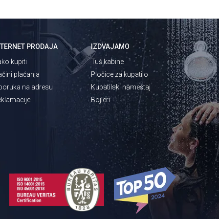
NTERNET PRODAJA
IZDVAJAMO
ko kupiti
Tuš kabine
čini plaćanja
Pločice za kupatilo
poruka na adresu
Kupatilski nameštaj
klamacije
Bojleri