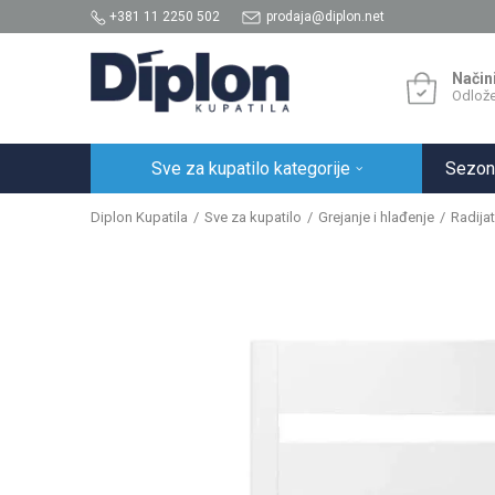
+381 11 2250 502
prodaja@diplon.net
Način
Odlože
Sve za kupatilo kategorije
Sezon
Diplon Kupatila
Sve za kupatilo
Grejanje i hlađenje
Radijat