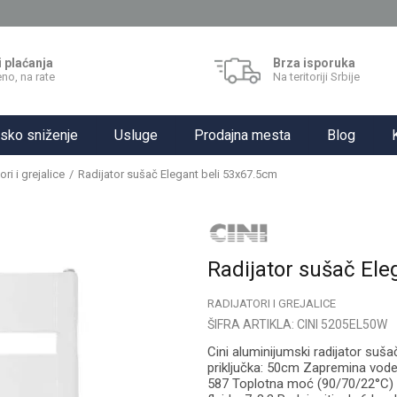
i plaćanja
Brza isporuka
no, na rate
Na teritoriji Srbije
sko sniženje
Usluge
Prodajna mesta
Blog
ori i grejalice
Radijator sušač Elegant beli 53x67.5cm
Radijator sušač Ele
RADIJATORI I GREJALICE
ŠIFRA ARTIKLA:
CINI 5205EL50W
Cini aluminijumski radijator suš
priključka: 50cm Zapremina vode
587 Toplotna moć (90/70/22°C) (