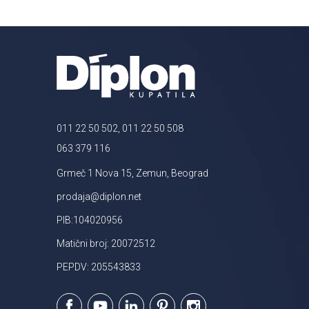
011 22 50 502, 011 22 50 508
063 379 116
Grmeč 1 Nova 15, Zemun, Beograd
prodaja@diplon.net
PIB:104020956
Matični broj: 20072512
PEPDV: 205543833