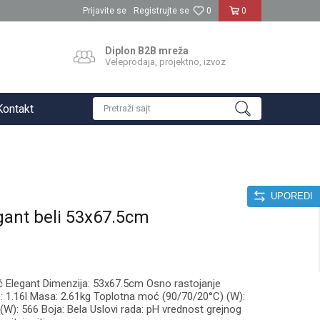
Prijavite se
Registrujte se
0
0
Diplon B2B mreža
Veleprodaja, projektno, izvoz
Kontakt
Pretraži sajt
UPOREDI
gant beli 53x67.5cm
ač Elegant Dimenzija: 53x67.5cm Osno rastojanje
: 1.16l Masa: 2.61kg Toplotna moć (90/70/20°C) (W):
W): 566 Boja: Bela Uslovi rada: pH vrednost grejnog