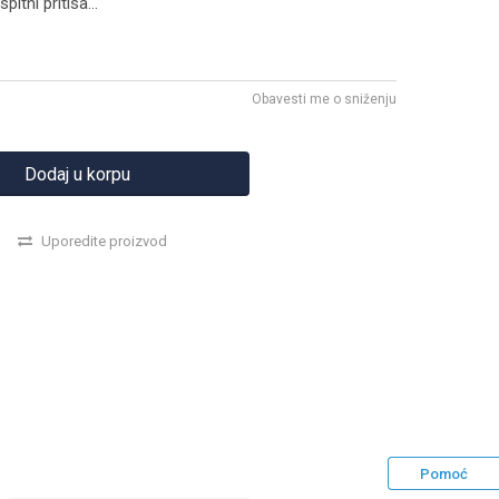
spitni pritisa
...
Obavesti me o sniženju
Dodaj u korpu
Uporedite proizvod
Pomoć