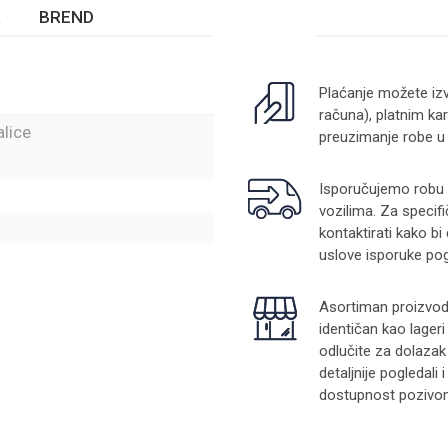
BREND
Plaćanje možete izv
računa), platnim kar
alice
preuzimanje robe u
Isporučujemo robu na
vozilima. Za specifi
kontaktirati kako bi
uslove isporuke pog
Asortiman proizvoda
identičan kao lager
odlučite za dolazak
detaljnije pogledali
dostupnost pozivom 