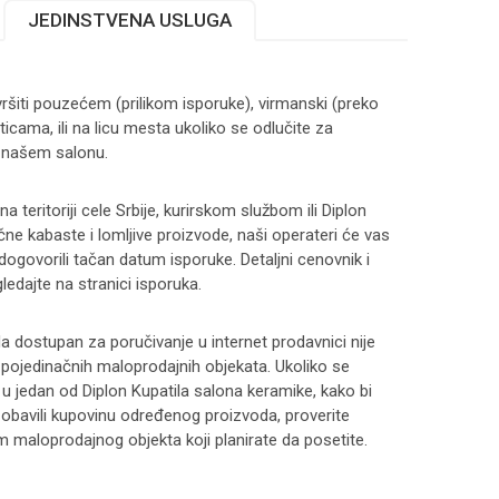
JEDINSTVENA USLUGA
ršiti pouzećem (prilikom isporuke), virmanski (preko
ticama, ili na licu mesta ukoliko se odlučite za
 našem salonu.
 teritoriji cele Srbije, kurirskom službom ili Diplon
čne kabaste i lomljive proizvode, naši operateri će vas
 dogovorili tačan datum isporuke. Detaljni cenovnik i
ledajte na stranici
isporuka
.
 dostupan za poručivanje u internet prodavnici nije
i pojedinačnih maloprodajnih objekata. Ukoliko se
 u jedan od Diplon Kupatila salona keramike, kako bi
 i obavili kupovinu određenog proizvoda, proverite
maloprodajnog objekta koji planirate da posetite.