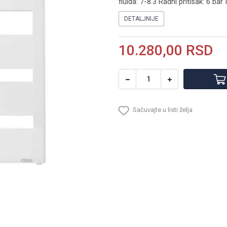
fluida: 7-8.3 Radni pritisak: 6 bar I
DETALJNIJE
10.280,00
RSD
Sačuvajte u listi želja