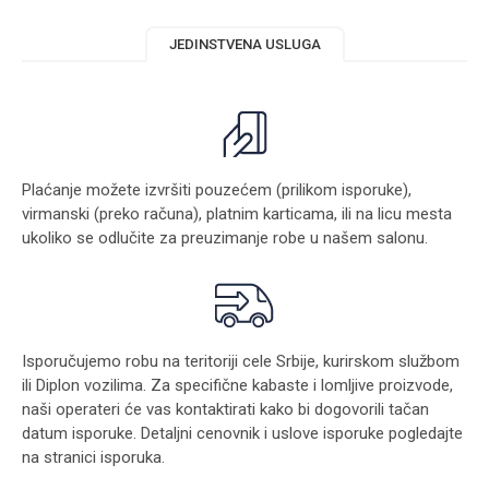
JEDINSTVENA USLUGA
Plaćanje možete izvršiti pouzećem (prilikom isporuke),
virmanski (preko računa), platnim karticama, ili na licu mesta
ukoliko se odlučite za preuzimanje robe u našem salonu.
Isporučujemo robu na teritoriji cele Srbije, kurirskom službom
ili Diplon vozilima. Za specifične kabaste i lomljive proizvode,
naši operateri će vas kontaktirati kako bi dogovorili tačan
datum isporuke. Detaljni cenovnik i uslove isporuke pogledajte
na stranici
isporuka
.