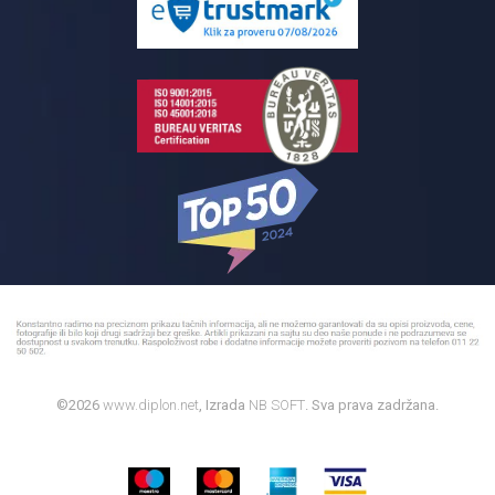
Kupatilski nameštaj
Bojleri
©2026
www.diplon.net
, Izrada
NB SOFT
. Sva prava zadržana.