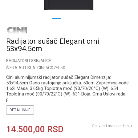
1
2
3
Radijator sušač Elegant crni
53x94.5cm
RADIJATORI I GREJALICE
ŠIFRA ARTIKLA:
CINI 5C07EL50
Cini aluminijumski radijator sušač Elegant Dimenzija:
53x94.5cm Osno rastojanje priključka: 50cm Zapremina vode:
1.62l Masa: 3.65kg Toplotna moć (90/70/20°C) (W): 654
Toplotna moć (90/70/22°C) (W): 631 Boja: Crna Uslovi rada:
p
...
DETALJNIJE
Obavesti me o sniženju
14.500,00
RSD