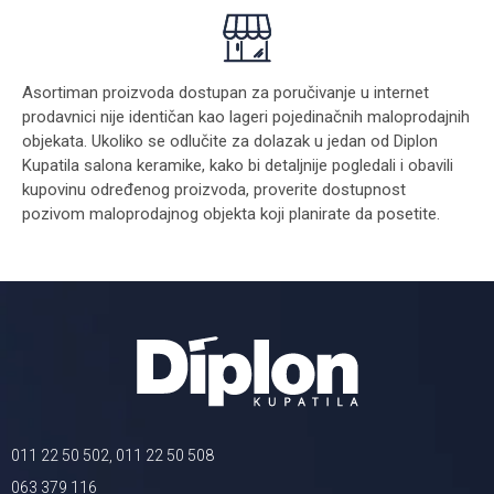
Asortiman proizvoda dostupan za poručivanje u internet
prodavnici nije identičan kao lageri pojedinačnih maloprodajnih
objekata. Ukoliko se odlučite za dolazak u jedan od Diplon
Kupatila salona keramike, kako bi detaljnije pogledali i obavili
kupovinu određenog proizvoda, proverite dostupnost
pozivom maloprodajnog objekta koji planirate da posetite.
011 22 50 502, 011 22 50 508
063 379 116