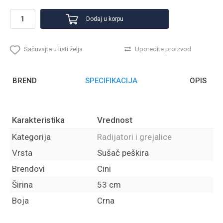
Dodaj u korpu
Sačuvajte u listi želja
Uporedite proizvod
BREND
SPECIFIKACIJA
OPIS
Karakteristika
Vrednost
Kategorija
Radijatori i grejalice
Vrsta
Sušač peškira
Brendovi
Cini
Širina
53 cm
Boja
Crna