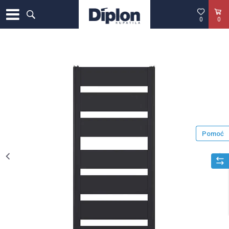
0
0
Pomoć