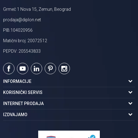
Grmeč 1 Nova 15, Zemun, Beograd
prodaja@diplon.net
PIB:104020956
Matični broj: 20072512
PEPDV: 205543833
INFORMACIJE
O nama
KORISNIČKI SERVIS
Podaci o trgovcu
Uslovi korišćenja
INTERNET PRODAJA
Brendovi u ponudi
Politika privatnosti
Kako kupiti
IZDVAJAMO
Karijera | postani deo tima
Kontakt i radno vreme
Načini plaćanja
Tuš kabine
Najčešća pitanja
Isporuka na adresu
Pločice za kupatilo
Reklamacije