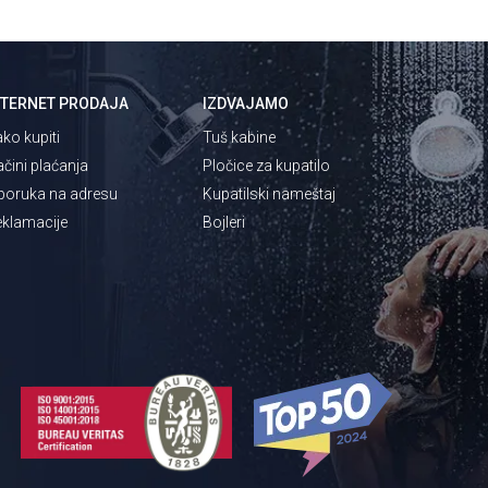
NTERNET PRODAJA
IZDVAJAMO
ko kupiti
Tuš kabine
čini plaćanja
Pločice za kupatilo
poruka na adresu
Kupatilski nameštaj
klamacije
Bojleri