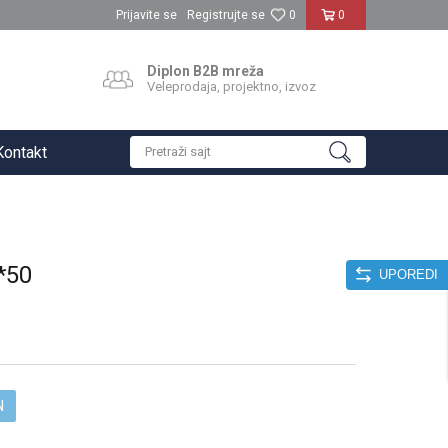
Prijavite se
Registrujte se
0
0
Diplon B2B mreža
Veleprodaja, projektno, izvoz
Kontakt
Pretraži sajt
*50
UPOREDI
N