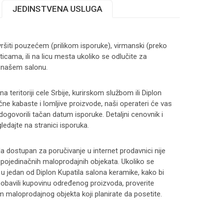
JEDINSTVENA USLUGA
ršiti pouzećem (prilikom isporuke), virmanski (preko
ticama, ili na licu mesta ukoliko se odlučite za
 našem salonu.
 teritoriji cele Srbije, kurirskom službom ili Diplon
čne kabaste i lomljive proizvode, naši operateri će vas
 dogovorili tačan datum isporuke. Detaljni cenovnik i
ledajte na stranici
isporuka
.
 dostupan za poručivanje u internet prodavnici nije
i pojedinačnih maloprodajnih objekata. Ukoliko se
 u jedan od Diplon Kupatila salona keramike, kako bi
 i obavili kupovinu određenog proizvoda, proverite
maloprodajnog objekta koji planirate da posetite.