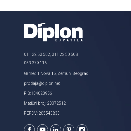
011 22 50 502, 011 22 50 508
063 379 116
Grmeč 1 Nova 15, Zemun, Beograd
prodaja@diplon.net
PIB:104020956
Matični broj: 20072512
PEPDV: 205543833