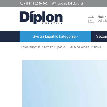
+381 11 2250 502
prodaja@diplon.net
Način
Odlože
Sve za kupatilo kategorije
Sezon
Diplon Kupatila
Sve za kupatilo
FAENZA AVORIO 20*50