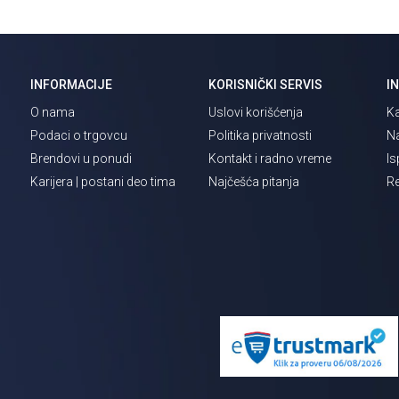
INFORMACIJE
KORISNIČKI SERVIS
I
O nama
Uslovi korišćenja
Ka
Podaci o trgovcu
Politika privatnosti
Na
Brendovi u ponudi
Kontakt i radno vreme
Is
Karijera | postani deo tima
Najčešća pitanja
Re