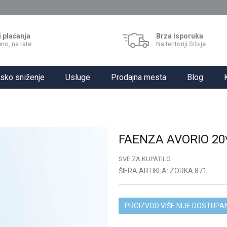
i plaćanja
Brza isporuka
no, na rate
Na teritoriji Srbije
sko sniženje
Usluge
Prodajna mesta
Blog
FAENZA AVORIO 20
SVE ZA KUPATILO
ŠIFRA ARTIKLA:
ZORKA 871
PROIZVOD VIŠE NIJE DOSTUPA