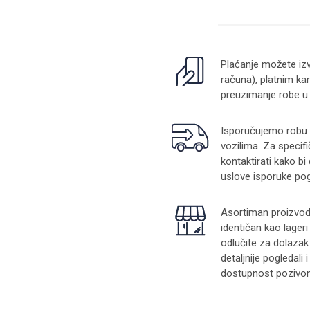
Plaćanje možete izv
računa), platnim kar
preuzimanje robe u
Isporučujemo robu na
vozilima. Za specifi
kontaktirati kako bi
uslove isporuke pog
Asortiman proizvoda
identičan kao lager
odlučite za dolazak
detaljnije pogledali
dostupnost pozivom 