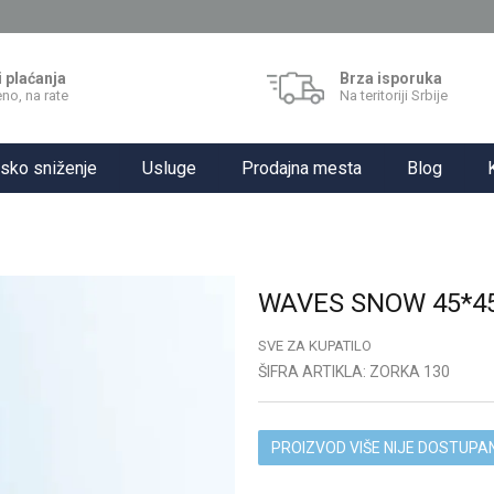
i plaćanja
Brza isporuka
no, na rate
Na teritoriji Srbije
sko sniženje
Usluge
Prodajna mesta
Blog
WAVES SNOW 45*45
SVE ZA KUPATILO
ŠIFRA ARTIKLA:
ZORKA 130
PROIZVOD VIŠE NIJE DOSTUPA