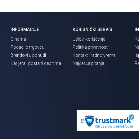
INFORMACIJE
KORISNIČKI SERVIS
I
O nama
Uslovi korišćenja
Ka
Podaci o trgovcu
Politika privatnosti
Na
Brendovi u ponudi
Kontakt i radno vreme
Is
Karijera | postani deo tima
Najčešća pitanja
Re