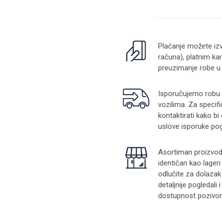
Plaćanje možete izv
računa), platnim kar
preuzimanje robe u
Isporučujemo robu na
vozilima. Za specifi
kontaktirati kako bi
uslove isporuke pog
Asortiman proizvoda
identičan kao lager
odlučite za dolazak
detaljnije pogledali
dostupnost pozivom 