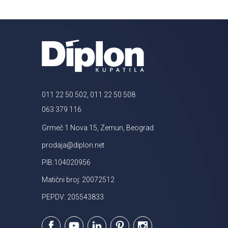
011 22 50 502, 011 22 50 508
063 379 116
Grmeč 1 Nova 15, Zemun, Beograd
prodaja@diplon.net
PIB:104020956
Matični broj: 20072512
PEPDV: 205543833