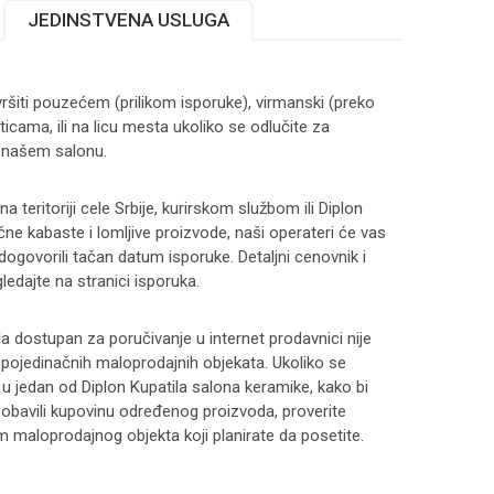
JEDINSTVENA USLUGA
ršiti pouzećem (prilikom isporuke), virmanski (preko
ticama, ili na licu mesta ukoliko se odlučite za
 našem salonu.
 teritoriji cele Srbije, kurirskom službom ili Diplon
čne kabaste i lomljive proizvode, naši operateri će vas
 dogovorili tačan datum isporuke. Detaljni cenovnik i
ledajte na stranici
isporuka
.
 dostupan za poručivanje u internet prodavnici nije
i pojedinačnih maloprodajnih objekata. Ukoliko se
 u jedan od Diplon Kupatila salona keramike, kako bi
 i obavili kupovinu određenog proizvoda, proverite
maloprodajnog objekta koji planirate da posetite.