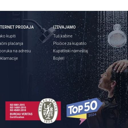
NTERNET PRODAJA
IZDVAJAMO
ko kupiti
Tuš kabine
čini plaćanja
Pločice za kupatilo
poruka na adresu
Kupatilski nameštaj
klamacije
Bojleri