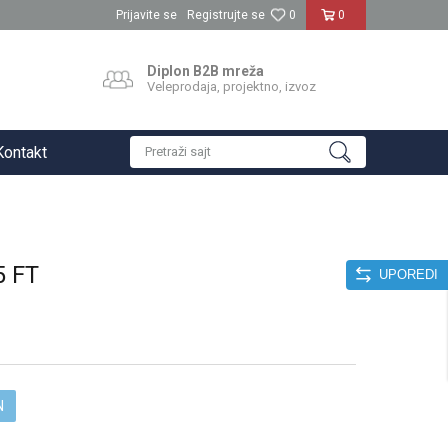
Prijavite se
Registrujte se
0
0
Diplon B2B mreža
Veleprodaja, projektno, izvoz
Kontakt
Pretraži sajt
 FT
UPOREDI
N