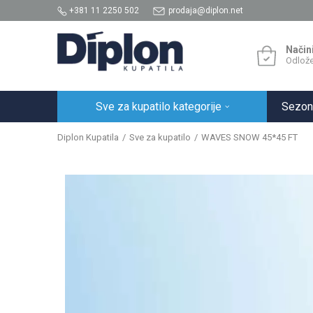
+381 11 2250 502
prodaja@diplon.net
Način
Odlože
Sve za kupatilo kategorije
Sezon
Diplon Kupatila
Sve za kupatilo
WAVES SNOW 45*45 FT