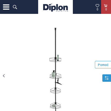
0
0
Pomoć