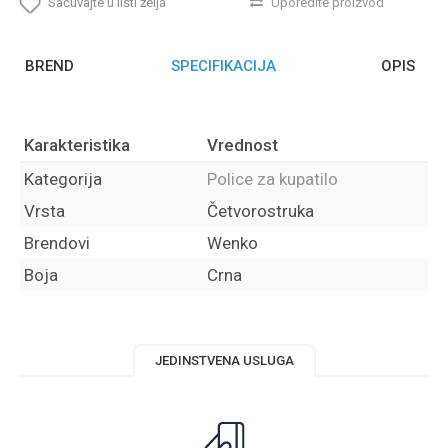
Sačuvajte u listi želja
Uporedite proizvod
BREND
SPECIFIKACIJA
OPIS
Karakteristika
Vrednost
Kategorija
Police za kupatilo
Vrsta
Četvorostruka
Brendovi
Wenko
Boja
Crna
JEDINSTVENA USLUGA