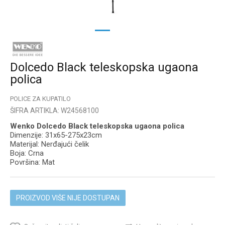
1
2
Dolcedo Black teleskopska ugaona
polica
POLICE ZA KUPATILO
ŠIFRA ARTIKLA:
W24568100
Wenko Dolcedo Black teleskopska ugaona polica
Dimenzije: 31x65-275x23cm
Materijal: Nerđajući čelik
Boja: Crna
Površina: Mat
PROIZVOD VIŠE NIJE DOSTUPAN