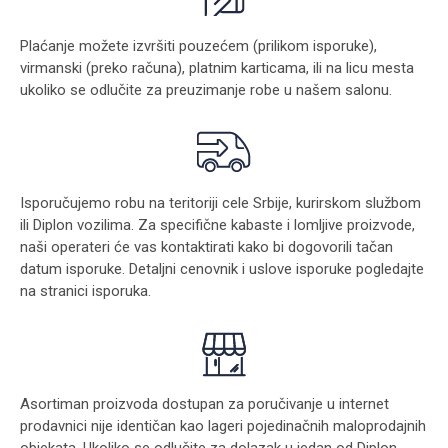
Plaćanje možete izvršiti pouzećem (prilikom isporuke),
virmanski (preko računa), platnim karticama, ili na licu mesta
ukoliko se odlučite za preuzimanje robe u našem salonu.
Isporučujemo robu na teritoriji cele Srbije, kurirskom službom
ili Diplon vozilima. Za specifične kabaste i lomljive proizvode,
naši operateri će vas kontaktirati kako bi dogovorili tačan
datum isporuke. Detaljni cenovnik i uslove isporuke pogledajte
na stranici
isporuka
.
Asortiman proizvoda dostupan za poručivanje u internet
prodavnici nije identičan kao lageri pojedinačnih maloprodajnih