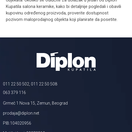
objekata. Ukoliko se odlučite za dolazak u jedan od Diplon
Kupatila salona keramike, kako bi detaljnije pogledali i obavili
kupovinu određenog proizvoda, proverite dostupnost
pozivom maloprodajnog objekta koji planirate da posetite.
011 22 50 502, 011 22 50 508
063 379 116
Grmeč 1 Nova 15, Zemun, Beograd
prodaja@diplon.net
PIB:104020956