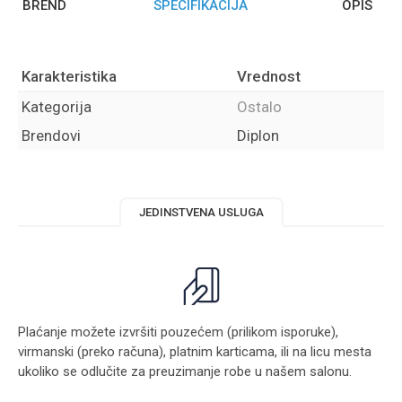
BREND
SPECIFIKACIJA
OPIS
Karakteristika
Vrednost
Kategorija
Ostalo
Brendovi
Diplon
JEDINSTVENA USLUGA
Plaćanje možete izvršiti pouzećem (prilikom isporuke),
virmanski (preko računa), platnim karticama, ili na licu mesta
ukoliko se odlučite za preuzimanje robe u našem salonu.