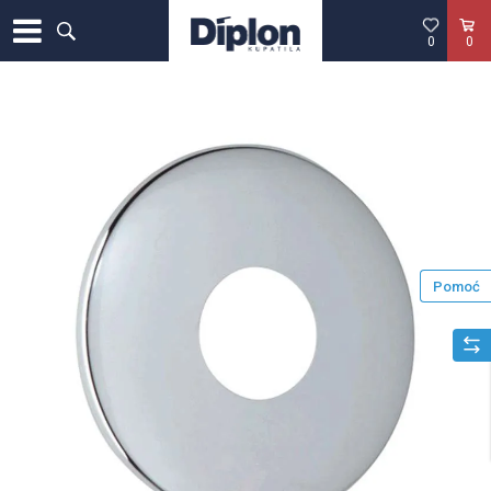
0
0
Pomoć