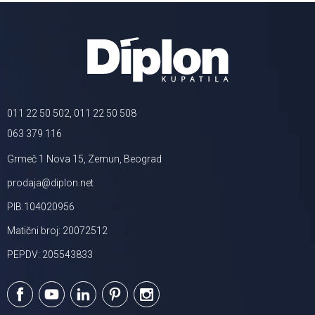
011 22 50 502, 011 22 50 508
063 379 116
Grmeč 1 Nova 15, Zemun, Beograd
prodaja@diplon.net
PIB:104020956
Matični broj: 20072512
PEPDV: 205543833