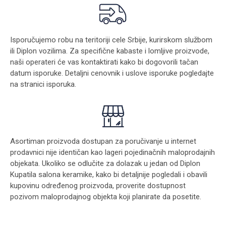
Isporučujemo robu na teritoriji cele Srbije, kurirskom službom
ili Diplon vozilima. Za specifične kabaste i lomljive proizvode,
naši operateri će vas kontaktirati kako bi dogovorili tačan
datum isporuke. Detaljni cenovnik i uslove isporuke pogledajte
na stranici
isporuka
.
Asortiman proizvoda dostupan za poručivanje u internet
prodavnici nije identičan kao lageri pojedinačnih maloprodajnih
objekata. Ukoliko se odlučite za dolazak u jedan od Diplon
Kupatila salona keramike, kako bi detaljnije pogledali i obavili
kupovinu određenog proizvoda, proverite dostupnost
pozivom maloprodajnog objekta koji planirate da posetite.