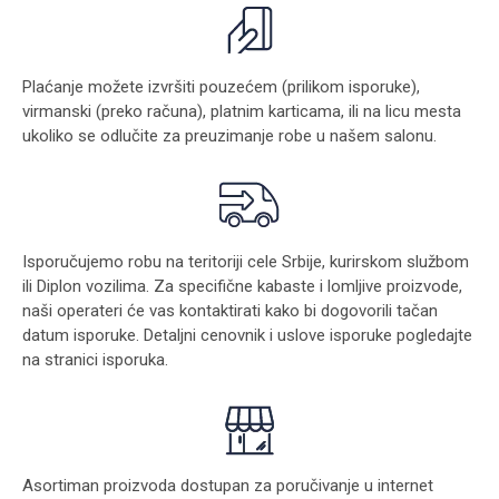
Plaćanje možete izvršiti pouzećem (prilikom isporuke),
virmanski (preko računa), platnim karticama, ili na licu mesta
ukoliko se odlučite za preuzimanje robe u našem salonu.
Isporučujemo robu na teritoriji cele Srbije, kurirskom službom
ili Diplon vozilima. Za specifične kabaste i lomljive proizvode,
naši operateri će vas kontaktirati kako bi dogovorili tačan
datum isporuke. Detaljni cenovnik i uslove isporuke pogledajte
na stranici
isporuka
.
Asortiman proizvoda dostupan za poručivanje u internet