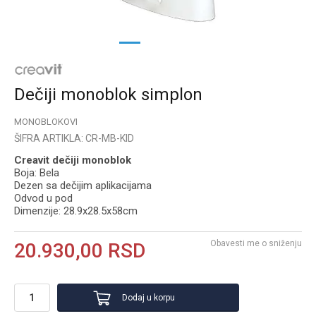
1
2
3
Dečiji monoblok simplon
MONOBLOKOVI
ŠIFRA ARTIKLA:
CR-MB-KID
Creavit dečiji monoblok
Boja: Bela
Dezen sa dečijim aplikacijama
Odvod u pod
Dimenzije: 28.9x28.5x58cm
Obavesti me o sniženju
20.930,00
RSD
Dodaj u korpu