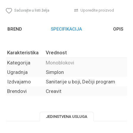
Sačuvajte u listi želja
Uporedite proizvod
BREND
SPECIFIKACIJA
OPIS
Karakteristika
Vrednost
Kategorija
Monoblokovi
Ugradnja
Simplon
Izdvajamo
Sanitarije u boji, Dečiji program
Brendovi
Creavit
JEDINSTVENA USLUGA