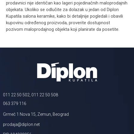
prodavnici nije identičan kao lageri pojedinačnih maloprodajnih
objekata. Ukoliko se odlučite za dolazak u jedan od Diplon
Kupatila salona keramike, kako bi detaljnije pogledali i obavili
kupovinu određenog proizvoda, proverite dostupnost
pozivom maloprodajnog objekta koji planirate da posetite.
011 22 50 502, 011 22 50 508
063 379 116
Grmeč 1 Nova 15, Zemun, Beograd
prodaja@diplon.net