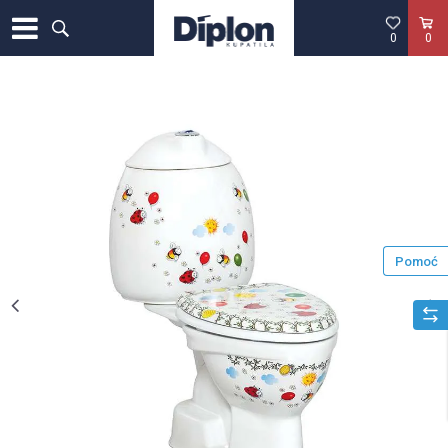
0
0
Pomoć