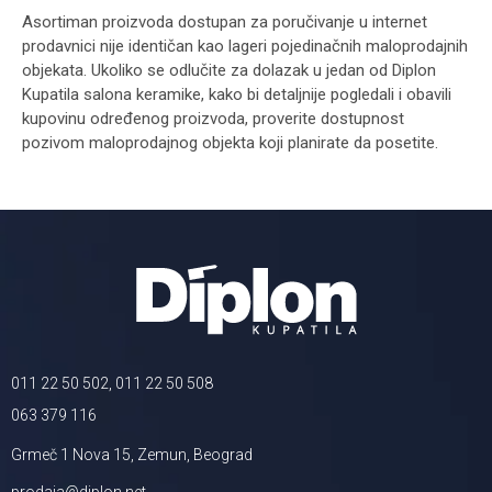
Asortiman proizvoda dostupan za poručivanje u internet
prodavnici nije identičan kao lageri pojedinačnih maloprodajnih
objekata. Ukoliko se odlučite za dolazak u jedan od Diplon
Kupatila salona keramike, kako bi detaljnije pogledali i obavili
kupovinu određenog proizvoda, proverite dostupnost
pozivom maloprodajnog objekta koji planirate da posetite.
011 22 50 502, 011 22 50 508
063 379 116
Grmeč 1 Nova 15, Zemun, Beograd