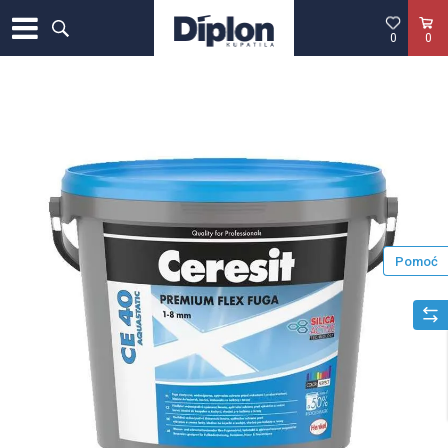
0
0
Pomoć