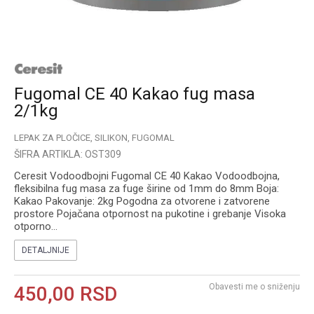
Fugomal CE 40 Kakao fug masa
2/1kg
LEPAK ZA PLOČICE, SILIKON, FUGOMAL
ŠIFRA ARTIKLA:
OST309
Ceresit Vodoodbojni Fugomal CE 40 Kakao Vodoodbojna,
fleksibilna fug masa za fuge širine od 1mm do 8mm Boja:
Kakao Pakovanje: 2kg Pogodna za otvorene i zatvorene
prostore Pojačana otpornost na pukotine i grebanje Visoka
otporno
...
DETALJNIJE
Obavesti me o sniženju
450,00
RSD