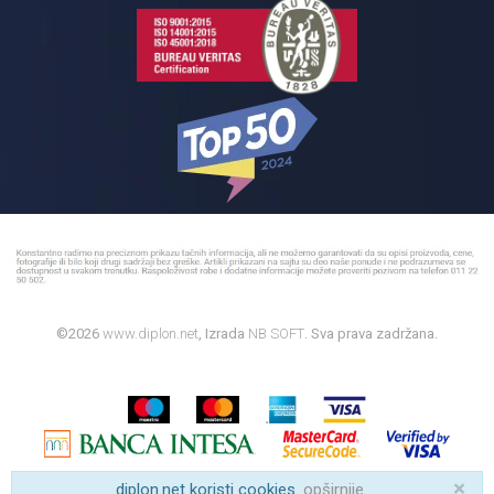
©2026
www.diplon.net
, Izrada
NB SOFT
. Sva prava zadržana.
×
diplon.net koristi cookies.
opširnije
.