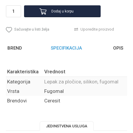
Dodaj u korpu
Sačuvajte u listi želja
Uporedite proizvod
BREND
SPECIFIKACIJA
OPIS
Karakteristika
Vrednost
Kategorija
Lepak za pločice, silikon, fugomal
Vrsta
Fugomal
Brendovi
Ceresit
JEDINSTVENA USLUGA