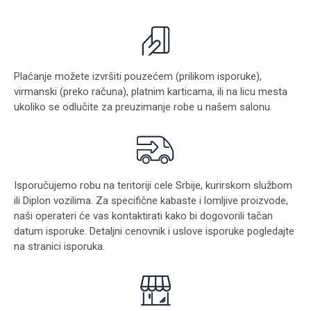
Plaćanje možete izvršiti pouzećem (prilikom isporuke),
virmanski (preko računa), platnim karticama, ili na licu mesta
ukoliko se odlučite za preuzimanje robe u našem salonu.
Isporučujemo robu na teritoriji cele Srbije, kurirskom službom
ili Diplon vozilima. Za specifične kabaste i lomljive proizvode,
naši operateri će vas kontaktirati kako bi dogovorili tačan
datum isporuke. Detaljni cenovnik i uslove isporuke pogledajte
na stranici
isporuka
.