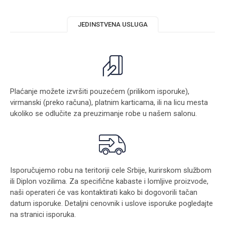
JEDINSTVENA USLUGA
Plaćanje možete izvršiti pouzećem (prilikom isporuke),
virmanski (preko računa), platnim karticama, ili na licu mesta
ukoliko se odlučite za preuzimanje robe u našem salonu.
Isporučujemo robu na teritoriji cele Srbije, kurirskom službom
ili Diplon vozilima. Za specifične kabaste i lomljive proizvode,
naši operateri će vas kontaktirati kako bi dogovorili tačan
datum isporuke. Detaljni cenovnik i uslove isporuke pogledajte
na stranici
isporuka
.