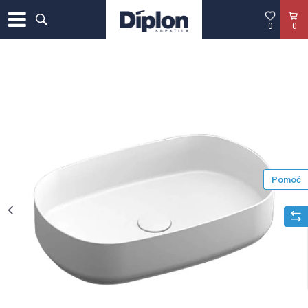
0
0
Pomoć