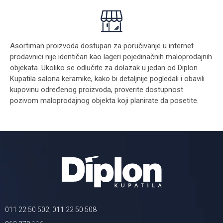
Asortiman proizvoda dostupan za poručivanje u internet
prodavnici nije identičan kao lageri pojedinačnih maloprodajnih
objekata. Ukoliko se odlučite za dolazak u jedan od Diplon
Kupatila salona keramike, kako bi detaljnije pogledali i obavili
kupovinu određenog proizvoda, proverite dostupnost
pozivom maloprodajnog objekta koji planirate da posetite.
011 22 50 502, 011 22 50 508