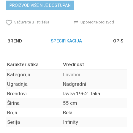
PROIZVOD VIŠE NIJE DOSTUPAN
Sačuvajte u listi želja
Uporedite proizvod
BREND
SPECIFIKACIJA
OPIS
Karakteristika
Vrednost
Kategorija
Lavaboi
Ugradnja
Nadgradni
Brendovi
Isvea 1962 Italia
Širina
55 cm
Boja
Bela
Serija
Infinity