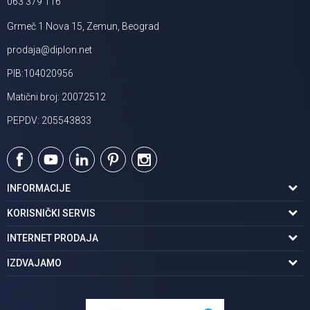
063 379 116
Grmeč 1 Nova 15, Zemun, Beograd
prodaja@diplon.net
PIB:104020956
Matični broj: 20072512
PEPDV: 205543833
INFORMACIJE
O nama
KORISNIČKI SERVIS
Podaci o trgovcu
Uslovi korišćenja
INTERNET PRODAJA
Brendovi u ponudi
Politika privatnosti
Kako kupiti
IZDVAJAMO
Karijera | postani deo tima
Kontakt i radno vreme
Načini plaćanja
Tuš kabine
Najčešća pitanja
Isporuka na adresu
Pločice za kupatilo