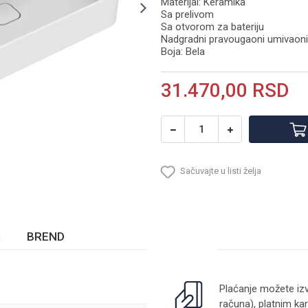
Materijal: Keramika
Sa prelivom
Sa otvorom za bateriju
Nadgradni pravougaoni umivaoni
Boja: Bela
31.470,00
RSD
Sačuvajte u listi želja
BREND
Plaćanje možete izv
računa), platnim kar