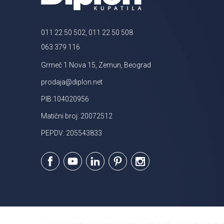
011 22 50 502, 011 22 50 508
063 379 116
Grmeč 1 Nova 15, Zemun, Beograd
prodaja@diplon.net
PIB:104020956
Matični broj: 20072512
PEPDV: 205543833