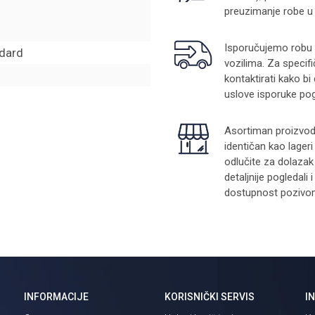
preuzimanje robe u
Isporučujemo robu na
ndard
vozilima. Za specifi
kontaktirati kako bi
uslove isporuke pog
Asortiman proizvoda
identičan kao lager
odlučite za dolazak
detaljnije pogledali
dostupnost pozivom 
INFORMACIJE
KORISNIČKI SERVIS
I