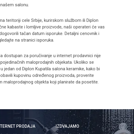
 našem salonu.
 teritoriji cele Srbije, kurirskom službom ili Diplon
čne kabaste i lomljive proizvode, naši operateri će vas
 dogovorili tačan datum isporuke. Detaljni cenovnik i
ledajte na stranici
isporuka
.
 dostupan za poručivanje u internet prodavnici nije
i pojedinačnih maloprodajnih objekata. Ukoliko se
 u jedan od Diplon Kupatila salona keramike, kako bi
 i obavili kupovinu određenog proizvoda, proverite
maloprodajnog objekta koji planirate da posetite.
NTERNET PRODAJA
IZDVAJAMO