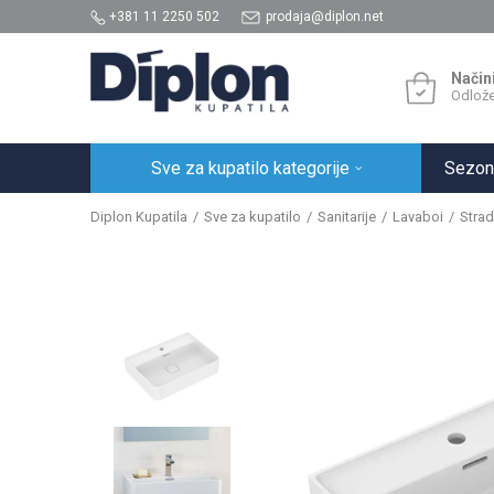
+381 11 2250 502
prodaja@diplon.net
Način
Odlože
Sve za kupatilo kategorije
Sezon
Diplon Kupatila
Sve za kupatilo
Sanitarije
Lavaboi
Strad