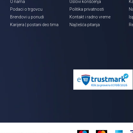
O nama
Uslovi korišćenja
Ka
Podaci o trgovcu
Politika privatnosti
Na
Brendovi u ponudi
Kontakt i radno vreme
Is
Karijera | postani deo tima
Najčešća pitanja
Re