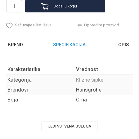
Dodaj u korpu
Sačuvajte u listi želja
Uporedite proizvod
BREND
SPECIFIKACIJA
OPIS
Karakteristika
Vrednost
Kategorija
Klizne šipke
Brendovi
Hansgrohe
Boja
Crna
JEDINSTVENA USLUGA