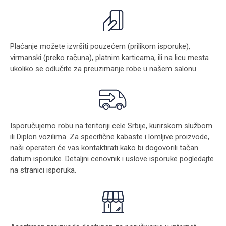
Plaćanje možete izvršiti pouzećem (prilikom isporuke),
virmanski (preko računa), platnim karticama, ili na licu mesta
ukoliko se odlučite za preuzimanje robe u našem salonu.
Isporučujemo robu na teritoriji cele Srbije, kurirskom službom
ili Diplon vozilima. Za specifične kabaste i lomljive proizvode,
naši operateri će vas kontaktirati kako bi dogovorili tačan
datum isporuke. Detaljni cenovnik i uslove isporuke pogledajte
na stranici
isporuka
.