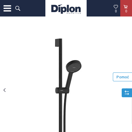
0
0
Pomoć