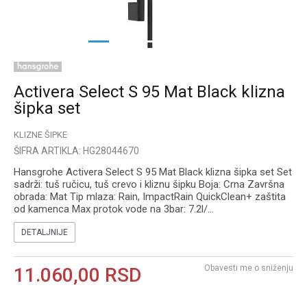
1
2
3
4
5
Activera Select S 95 Mat Black klizna
šipka set
KLIZNE ŠIPKE
ŠIFRA ARTIKLA:
HG28044670
Hansgrohe Activera Select S 95 Mat Black klizna šipka set Set
sadrži: tuš ručicu, tuš crevo i kliznu šipku Boja: Crna Završna
obrada: Mat Tip mlaza: Rain, ImpactRain QuickClean+ zaštita
od kamenca Max protok vode na 3bar: 7.2l/
...
DETALJNIJE
Obavesti me o sniženju
11.060,00
RSD