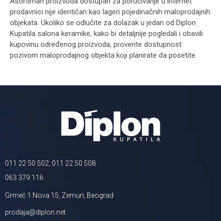
Asortiman proizvoda dostupan za poručivanje u internet
prodavnici nije identičan kao lageri pojedinačnih maloprodajnih
objekata. Ukoliko se odlučite za dolazak u jedan od Diplon
Kupatila salona keramike, kako bi detaljnije pogledali i obavili
kupovinu određenog proizvoda, proverite dostupnost
pozivom maloprodajnog objekta koji planirate da posetite.
011 22 50 502, 011 22 50 508
063 379 116
Grmeč 1 Nova 15, Zemun, Beograd
prodaja@diplon.net