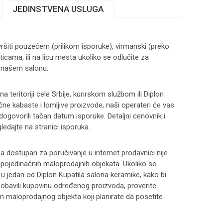
JEDINSTVENA USLUGA
ršiti pouzećem (prilikom isporuke), virmanski (preko
ticama, ili na licu mesta ukoliko se odlučite za
 našem salonu.
 teritoriji cele Srbije, kurirskom službom ili Diplon
čne kabaste i lomljive proizvode, naši operateri će vas
 dogovorili tačan datum isporuke. Detaljni cenovnik i
ledajte na stranici
isporuka
.
 dostupan za poručivanje u internet prodavnici nije
i pojedinačnih maloprodajnih objekata. Ukoliko se
 u jedan od Diplon Kupatila salona keramike, kako bi
 i obavili kupovinu određenog proizvoda, proverite
maloprodajnog objekta koji planirate da posetite.