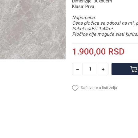
Dimenzije: 30x80cm
Klasa: Prva
Napomena:
Cena pločica se odnosi na m², p
Paket sadrži 1.44m².
Pločice nije moguće slati kuri
1.900,00
RSD
Sačuvajte u listi želja