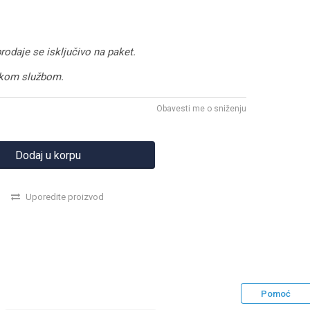
rodaje se isključivo na paket.
rskom službom.
Obavesti me o sniženju
Dodaj u korpu
Uporedite proizvod
Pomoć