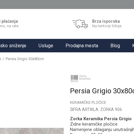
i plaćanja
Brza isporuka
no, na rate
Na teritoriji Srbije
sko sniženje
Usluge
Prodajna mesta
Blog
e
Persia Grigio 30x80cm
Persia Grigio 30x8
KERAMIČKE PLOČICE
ŠIFRA ARTIKLA:
ZORKA 906
Zorka Keramika Persia Grigio
Zidne keramičke pločice
Namenjene oblaganju unutrašnjih