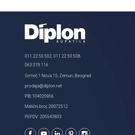
011 22 50 502, 011 22 50 508
063 379 116
Grmeč 1 Nova 15, Zemun, Beograd
prodaja@diplon.net
PIB:104020956
Matični broj: 20072512
PEPDV: 205543833