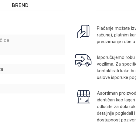
BREND
Plaćanje možete izv
računa), platnim kar
čice
preuzimanje robe u
Isporučujemo robu na
vozilima. Za specifi
ka
kontaktirati kako bi
uslove isporuke pog
Asortiman proizvoda
identičan kao lager
odlučite za dolazak
detaljnije pogledali
dostupnost pozivom 