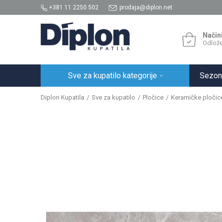
+381 11 2250 502
prodaja@diplon.net
Način
Odlože
Sve za kupatilo kategorije
Sezon
Diplon Kupatila
Sve za kupatilo
Pločice
Keramičke pločic