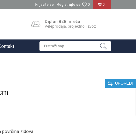
Prijavite se
Registrujte se
0
0
Diplon B2B mreža
Veleprodaja, projektno, izvoz
Kontakt
Pretraži sajt
UPOREDI
0cm
 površina zidova