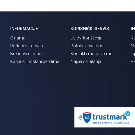
INFORMACIJE
KORISNIČKI SERVIS
I
O nama
Uslovi korišćenja
Ka
Podaci o trgovcu
Politika privatnosti
Na
Brendovi u ponudi
Kontakt i radno vreme
Is
Karijera | postani deo tima
Najčešća pitanja
Re