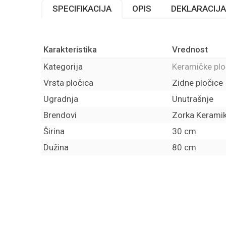
SPECIFIKACIJA
OPIS
DEKLARACIJA
Karakteristika
Vrednost
Kategorija
Keramičke plo
Vrsta pločica
Zidne pločice
Ugradnja
Unutrašnje
Brendovi
Zorka Kerami
Širina
30 cm
Dužina
80 cm