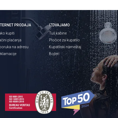
NTERNET PRODAJA
IZDVAJAMO
ko kupiti
Tuš kabine
čini plaćanja
Pločice za kupatilo
poruka na adresu
Kupatilski nameštaj
klamacije
Bojleri