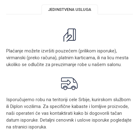
JEDINSTVENA USLUGA
Plaćanje možete izvršiti pouzećem (prilikom isporuke),
virmanski (preko računa), platnim karticama, ili na licu mesta
ukoliko se odlučite za preuzimanje robe u našem salonu.
Isporučujemo robu na teritoriji cele Srbije, kurirskom službom
ili Diplon vozilima. Za specifične kabaste i lomljive proizvode,
naši operateri će vas kontaktirati kako bi dogovorili tačan
datum isporuke. Detaljni cenovnik i uslove isporuke pogledajte
na stranici
isporuka
.