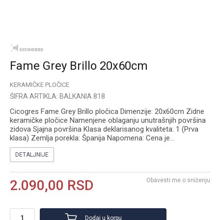
Fame Grey Brillo 20x60cm
KERAMIČKE PLOČICE
ŠIFRA ARTIKLA:
BALKANIA 818
Cicogres Fame Grey Brillo pločica Dimenzije: 20x60cm Zidne
keramičke pločice Namenjene oblaganju unutrašnjih površina
zidova Sjajna površina Klasa deklarisanog kvaliteta: 1 (Prva
klasa) Zemlja porekla: Španija Napomena: Cena je
...
DETALJNIJE
Obavesti me o sniženju
2.090,00
RSD
Dodaj u korpu