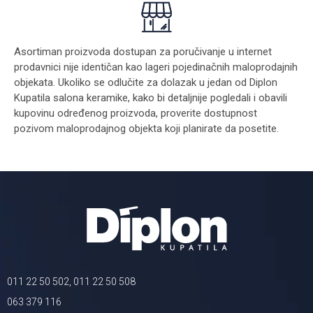
Asortiman proizvoda dostupan za poručivanje u internet
prodavnici nije identičan kao lageri pojedinačnih maloprodajnih
objekata. Ukoliko se odlučite za dolazak u jedan od Diplon
Kupatila salona keramike, kako bi detaljnije pogledali i obavili
kupovinu određenog proizvoda, proverite dostupnost
pozivom maloprodajnog objekta koji planirate da posetite.
011 22 50 502, 011 22 50 508
063 379 116