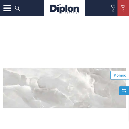
0
0
Pomoć