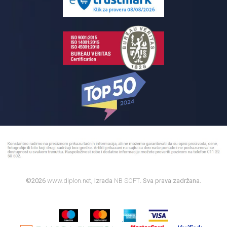
Bojleri
©2026
www.diplon.net
, Izrada
NB SOFT
. Sva prava zadržana.