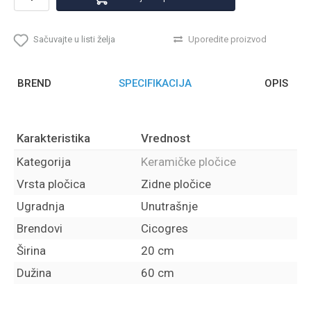
Sačuvajte u listi želja
Uporedite proizvod
BREND
SPECIFIKACIJA
OPIS
Karakteristika
Vrednost
Kategorija
Keramičke pločice
Vrsta pločica
Zidne pločice
Ugradnja
Unutrašnje
Brendovi
Cicogres
Širina
20 cm
Dužina
60 cm