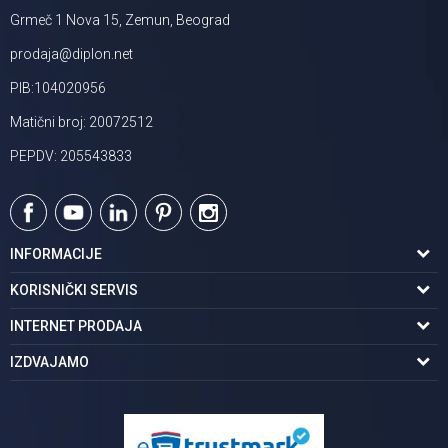
Grmeč 1 Nova 15, Zemun, Beograd
prodaja@diplon.net
PIB:104020956
Matični broj: 20072512
PEPDV: 205543833
INFORMACIJE
O nama
KORISNIČKI SERVIS
Podaci o trgovcu
Uslovi korišćenja
INTERNET PRODAJA
Brendovi u ponudi
Politika privatnosti
Kako kupiti
IZDVAJAMO
Karijera | postani deo tima
Kontakt i radno vreme
Načini plaćanja
Tuš kabine
Najčešća pitanja
Isporuka na adresu
Pločice za kupatilo
Reklamacije
Kupatilski nameštaj