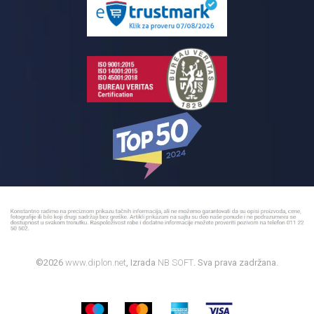
Reklamacije
Kupatilski nameštaj
Bojleri
©2026
www.diplon.net
, Izrada
NB SOFT
. Sva prava zadržana.