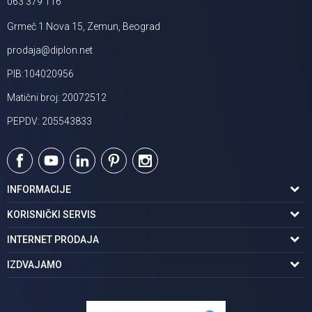
063 379 116
Grmeč 1 Nova 15, Zemun, Beograd
prodaja@diplon.net
PIB:104020956
Matični broj: 20072512
PEPDV: 205543833
INFORMACIJE
O nama
KORISNIČKI SERVIS
Podaci o trgovcu
Uslovi korišćenja
INTERNET PRODAJA
Brendovi u ponudi
Politika privatnosti
Kako kupiti
IZDVAJAMO
Karijera | postani deo tima
Kontakt i radno vreme
Načini plaćanja
Tuš kabine
Najčešća pitanja
Isporuka na adresu
Pločice za kupatilo