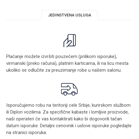
JEDINSTVENA USLUGA
Plaćanje možete izvršiti pouzećem (prilikom isporuke),
virmanski (preko računa), platnim karticama, ili na licu mesta
ukoliko se odlučite za preuzimanje robe u našem salonu.
Isporučujemo robu na teritoriji cele Srbije, kurirskom službom
ili Diplon vozilima. Za specifične kabaste i lomljive proizvode,
naši operateri će vas kontaktirati kako bi dogovorili tačan
datum isporuke. Detaljni cenovnik i uslove isporuke pogledajte
na stranici
isporuka
.