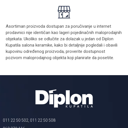
Asortiman proizvoda dostupan za poručivanje u internet
prodavnici nije identičan kao lageri pojedinačnih maloprodajnih
objekata. Ukoliko se odlučite za dolazak u jedan od Diplon
Kupatila salona keramike, kako bi detaljnije pogledali i obavili
kupovinu određenog proizvoda, proverite dostupnost
pozivom maloprodajnog objekta koji planirate da posetite.
011 22 50 502, 011 22 50 508