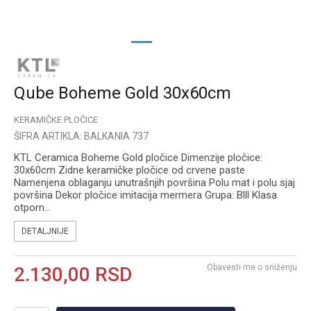
1
2
Qube Boheme Gold 30x60cm
KERAMIČKE PLOČICE
ŠIFRA ARTIKLA:
BALKANIA 737
KTL Ceramica Boheme Gold pločice Dimenzije pločice:
30x60cm Zidne keramičke pločice od crvene paste
Namenjena oblaganju unutrašnjih površina Polu mat i polu sjaj
površina Dekor pločice imitacija mermera Grupa: Blll Klasa
otporn
...
DETALJNIJE
Obavesti me o sniženju
2.130,00
RSD