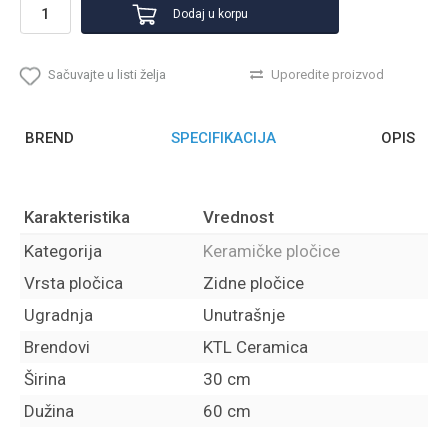
Dodaj u korpu
Sačuvajte u listi želja
Uporedite proizvod
BREND
SPECIFIKACIJA
OPIS
Karakteristika
Vrednost
Kategorija
Keramičke pločice
Vrsta pločica
Zidne pločice
Ugradnja
Unutrašnje
Brendovi
KTL Ceramica
Širina
30 cm
Dužina
60 cm