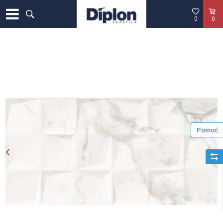
0
0
Pomoć