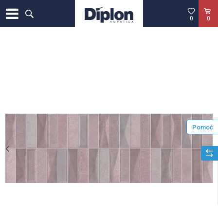
0
0
Pomoć