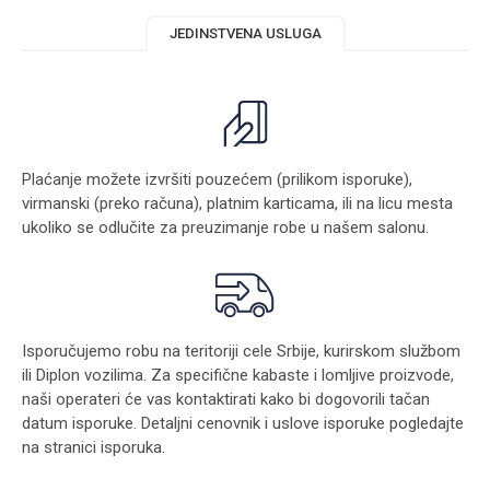
JEDINSTVENA USLUGA
Plaćanje možete izvršiti pouzećem (prilikom isporuke),
virmanski (preko računa), platnim karticama, ili na licu mesta
ukoliko se odlučite za preuzimanje robe u našem salonu.
Isporučujemo robu na teritoriji cele Srbije, kurirskom službom
ili Diplon vozilima. Za specifične kabaste i lomljive proizvode,
naši operateri će vas kontaktirati kako bi dogovorili tačan
datum isporuke. Detaljni cenovnik i uslove isporuke pogledajte
na stranici
isporuka
.