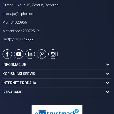
Grmeč 1 Nova 15, Zemun, Beograd
prodaja@diplon.net
PIB:104020956
Matični broj: 20072512
PEPDV: 205543833
INFORMACIJE
O nama
KORISNIČKI SERVIS
Podaci o trgovcu
Uslovi korišćenja
INTERNET PRODAJA
Brendovi u ponudi
Politika privatnosti
Kako kupiti
IZDVAJAMO
Karijera | postani deo tima
Kontakt i radno vreme
Načini plaćanja
Tuš kabine
Najčešća pitanja
Isporuka na adresu
Pločice za kupatilo
Reklamacije
Kupatilski nameštaj