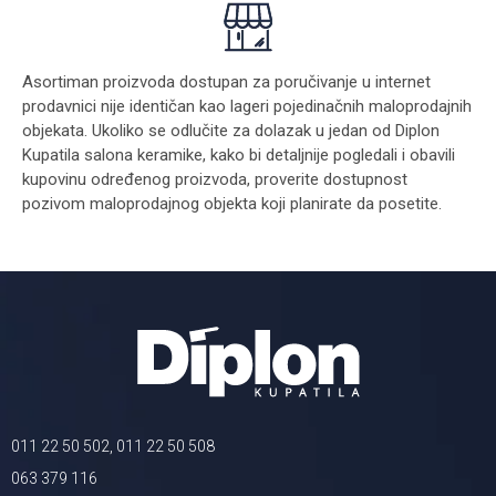
Asortiman proizvoda dostupan za poručivanje u internet
prodavnici nije identičan kao lageri pojedinačnih maloprodajnih
objekata. Ukoliko se odlučite za dolazak u jedan od Diplon
Kupatila salona keramike, kako bi detaljnije pogledali i obavili
kupovinu određenog proizvoda, proverite dostupnost
pozivom maloprodajnog objekta koji planirate da posetite.
011 22 50 502, 011 22 50 508
063 379 116