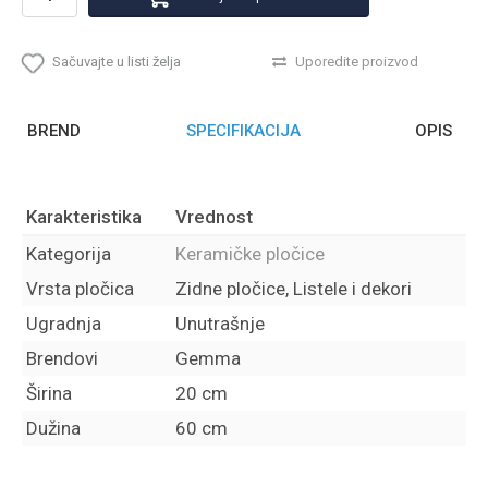
Sačuvajte u listi želja
Uporedite proizvod
BREND
SPECIFIKACIJA
OPIS
Karakteristika
Vrednost
Kategorija
Keramičke pločice
Vrsta pločica
Zidne pločice, Listele i dekori
Ugradnja
Unutrašnje
Brendovi
Gemma
Širina
20 cm
Dužina
60 cm