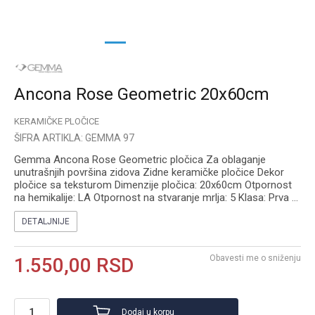
1
2
3
4
Ancona Rose Geometric 20x60cm
KERAMIČKE PLOČICE
ŠIFRA ARTIKLA:
GEMMA 97
Gemma Ancona Rose Geometric pločica Za oblaganje
unutrašnjih površina zidova Zidne keramičke pločice Dekor
pločice sa teksturom Dimenzije pločica: 20x60cm Otpornost
na hemikalije: LA Otpornost na stvaranje mrlja: 5 Klasa: Prva
...
DETALJNIJE
Obavesti me o sniženju
1.550,00
RSD
Dodaj u korpu