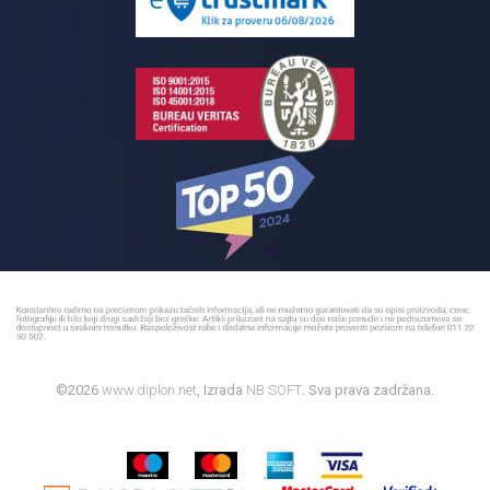
Bojleri
©2026
www.diplon.net
, Izrada
NB SOFT
. Sva prava zadržana.